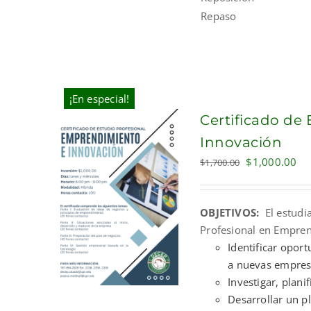
Repaso
¡En especial!
Certificado de
Innovación
Original
Cu
$
1,000.00
$
1,700.00
price
pri
was:
is:
OBJETIVOS:
El estudi
$1,700.00.
$1
Profesional en Empren
Identificar opor
a nuevas empres
Investigar, plan
Desarrollar un p