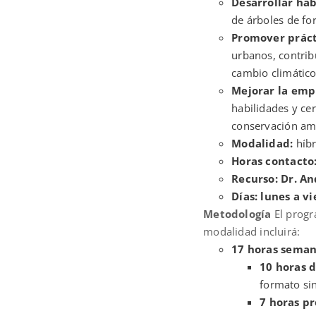
Desarrollar ha
de árboles de fo
Promover práct
urbanos, contrib
cambio climático
Mejorar la emp
habilidades y ce
conservación amb
Modalidad:
híbr
Horas contacto
Recurso: Dr. A
Días: lunes a v
Metodología
El progr
modalidad incluirá:
17 horas sema
10 horas 
formato sin
7 horas pr