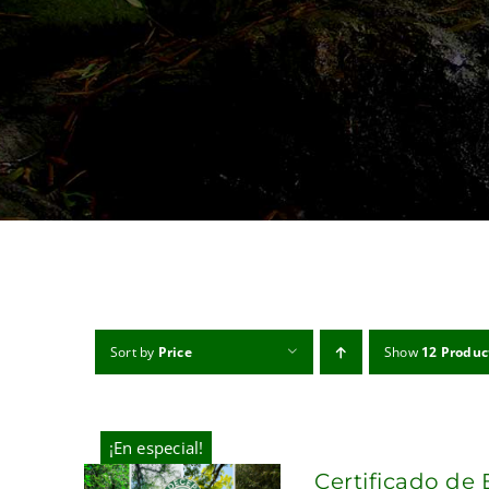
Sort by
Price
Show
12 Produc
¡En especial!
Certificado de 