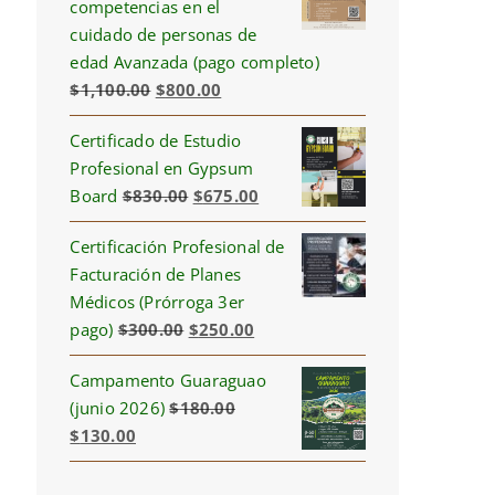
competencias en el
cuidado de personas de
edad Avanzada (pago completo)
Original
Current
$
1,100.00
$
800.00
price
price
Certificado de Estudio
was:
is:
Profesional en Gypsum
$1,100.00.
$800.00.
Original
Current
Board
$
830.00
$
675.00
price
price
Certificación Profesional de
was:
is:
Facturación de Planes
$830.00.
$675.00.
Médicos (Prórroga 3er
Original
Current
pago)
$
300.00
$
250.00
price
price
Campamento Guaraguao
was:
is:
(junio 2026)
$
180.00
$300.00.
$250.00.
Original
Current
$
130.00
price
price
was:
is: