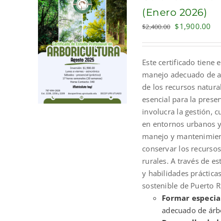
(Enero 2026)
Original
Cu
$
1,900.00
$
2,400.00
price
pri
was:
is:
Este certificado tiene 
$2,400.00.
$1
manejo adecuado de ar
de los recursos natura
esencial para la prese
involucra la gestión, 
en entornos urbanos y
manejo y mantenimient
conservar los recursos
rurales. A través de es
y habilidades práctica
sostenible de Puerto R
Formar especia
adecuado de árbo