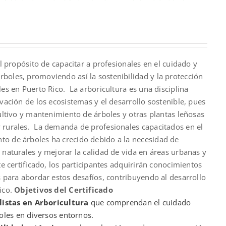
rrent
ce
el propósito de capacitar a profesionales en el cuidado y
,900.00.
boles, promoviendo así la sostenibilidad y la protección
les en Puerto Rico. La arboricultura es una disciplina
rvación de los ecosistemas y el desarrollo sostenible, pues
cultivo y mantenimiento de árboles y otras plantas leñosas
 rurales. La demanda de profesionales capacitados en el
o de árboles ha crecido debido a la necesidad de
 naturales y mejorar la calidad de vida en áreas urbanas y
te certificado, los participantes adquirirán conocimientos
s para abordar estos desafíos, contribuyendo al desarrollo
ico.
Objetivos del Certificado
listas en Arboricultura
que comprendan el cuidado
les en diversos entornos.