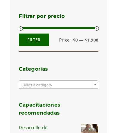
Filtrar por precio
Price:
—
FILTER
$0
$1,900
Min
Max
price
price
Categorías

Select a category
Capacitaciones
recomendadas
Desarrollo de