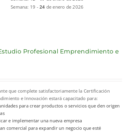
Semana: 19 -
24
de enero de 2026
 Estudio Profesional Emprendimiento e
rrent
ce
ante que complete satisfactoriamente la Certificación
,000.00.
dimiento e Innovación estará capacitado para:
tunidades para crear productos o servicios que den origen
as
ificar e implementar una nueva empresa
lan comercial para expandir un negocio que esté