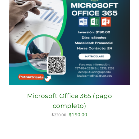
Microsoft Office 365 (pago
completo)
Original
Current
$
190.00
$
230.00
price
price
was:
is:
$230.00.
$190.00.