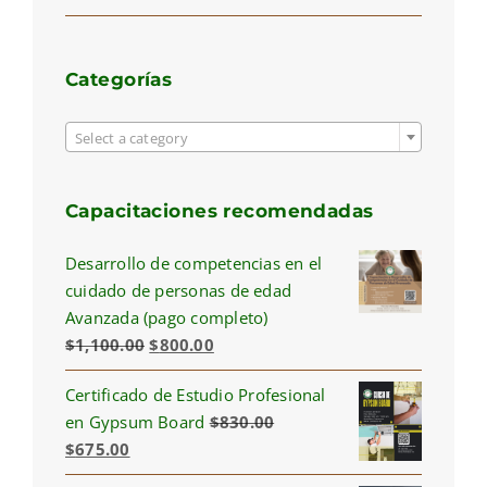
price
price
Categorías

Select a category
Capacitaciones recomendadas
Desarrollo de competencias en el
cuidado de personas de edad
Avanzada (pago completo)
Original
Current
$
1,100.00
$
800.00
price
price
Certificado de Estudio Profesional
was:
is:
en Gypsum Board
$
830.00
$1,100.00.
$800.00.
Original
Current
$
675.00
price
price