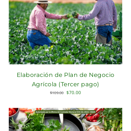
Elaboración de Plan de Negocio
Agrícola (Tercer pago)
Original
Current
$
70.00
$
109.00
price
price
was:
is:
$109.00.
$70.00.