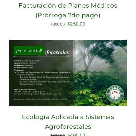
Facturación de Planes Médicos
(Prórroga 2do pago)
Original
Current
$
250.00
$
300.00
price
price
was:
is:
$300.00.
$250.00.
¡En especial!
Ecología Aplicada a Sistemas
Agroforestales
Original
Current
$
400.00
$
631.00