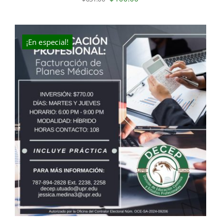
price
price
was:
is:
$631.00.
$400.00.
¡En especial!