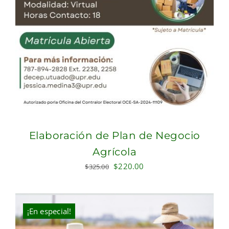
Elaboración de Plan de Negocio
Agrícola
Original
Current
$
220.00
$
325.00
price
price
was:
is:
$325.00.
$220.00.
¡En especial!