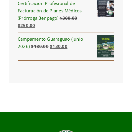
Certificación Profesional de
was:
is:
Facturación de Planes Médicos
$830.00.
$675.00.
(Prórroga 3er pago)
$
300.00
Original
Current
$
250.00
price
price
Campamento Guaraguao (junio
was:
is:
Original
Current
2026)
$
180.00
$
130.00
$300.00.
$250.00.
price
price
was:
is:
$180.00.
$130.00.