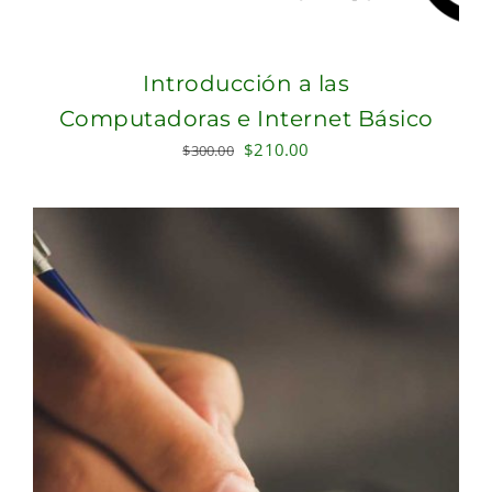
Introducción a las
Computadoras e Internet Básico
Original
Current
$
210.00
$
300.00
price
price
was:
is:
$300.00.
$210.00.