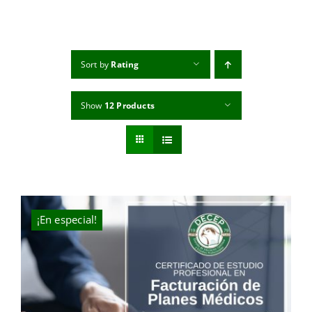
MI CUENTA
CARRITO
Sort by
Rating
Show
12 Products
¡En especial!