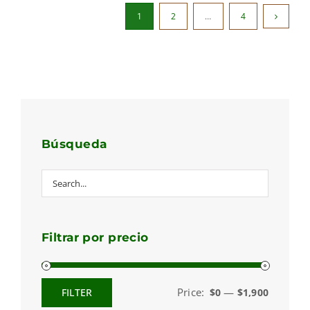
1
2
…
4
Búsqueda
Filtrar por precio
Price:
—
FILTER
$0
$1,900
Min
Max