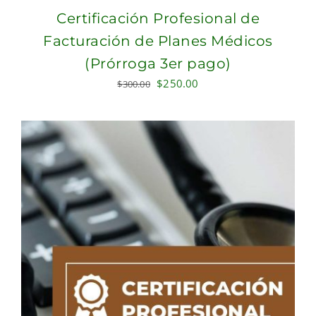
Certificación Profesional de
Facturación de Planes Médicos
(Prórroga 3er pago)
Original
Current
$
250.00
$
300.00
price
price
was:
is:
$300.00.
$250.00.