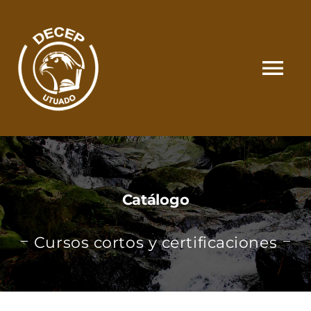
Skip
to
content
Tog
Nav
SOMOS
CATÁLOGO
Catálogo
MATRÍCULA Y PAGOS
Cursos cortos y certificaciones
CONTACTO