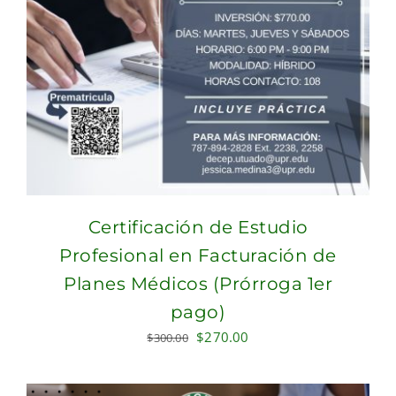
Certificación de Estudio
Profesional en Facturación de
Planes Médicos (Prórroga 1er
pago)
Original
Current
$
270.00
$
300.00
price
price
was:
is: