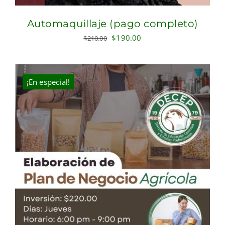
Automaquillaje (pago completo)
Original
Current
$
190.00
$
210.00
price
price
was:
is:
$210.00.
$190.00.
¡En especial!