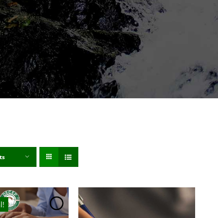
ts
l!