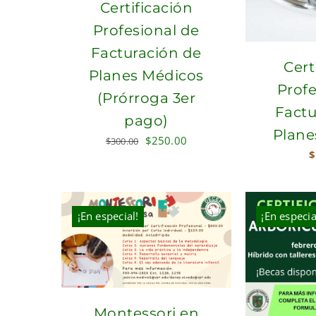
Certificación
Profesional de
Facturación de
Cert
Planes Médicos
Profe
(Prórroga 3er
Factu
pago)
Plane
Original
Current
$
250.00
$
300.00
$
price
price
was:
is:
$300.00.
$250.00.
¡En especial!
¡En especia
Montessori en