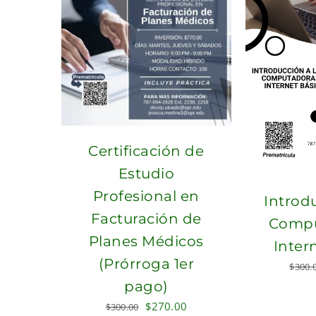
Certificación de
Estudio
Profesional en
Introdu
Facturación de
Compu
Planes Médicos
Inter
(Prórroga 1er
$
300.
pago)
Original
Current
$
270.00
$
300.00