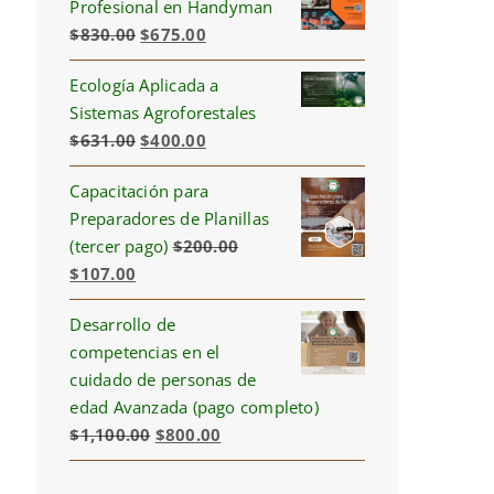
Profesional en Handyman
Original
Current
$
830.00
$
675.00
price
price
Ecología Aplicada a
was:
is:
Sistemas Agroforestales
$830.00.
$675.00.
Original
Current
$
631.00
$
400.00
price
price
Capacitación para
was:
is:
Preparadores de Planillas
$631.00.
$400.00.
(tercer pago)
$
200.00
Original
Current
$
107.00
price
price
Desarrollo de
was:
is:
competencias en el
$200.00.
$107.00.
cuidado de personas de
edad Avanzada (pago completo)
Original
Current
$
1,100.00
$
800.00
price
price
was:
is: