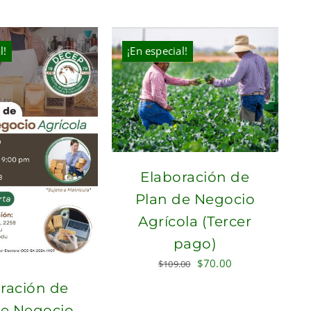
$300.00.
$210.00.
l!
¡En especial!
Elaboración de
Plan de Negocio
Agrícola (Tercer
pago)
Original
Current
$
70.00
$
109.00
price
price
ración de
was:
is:
de Negocio