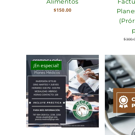
Alimentos
Factu
$
150.00
Plane
(Pró
$
300.
¡En especial!