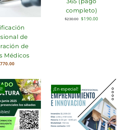
365 (pago
completo)
Original
Current
$
190.00
$
230.00
price
price
ificación
was:
is:
sional de
$230.00.
$190.00.
ración de
s Médicos
770.00
l!
¡En especial!