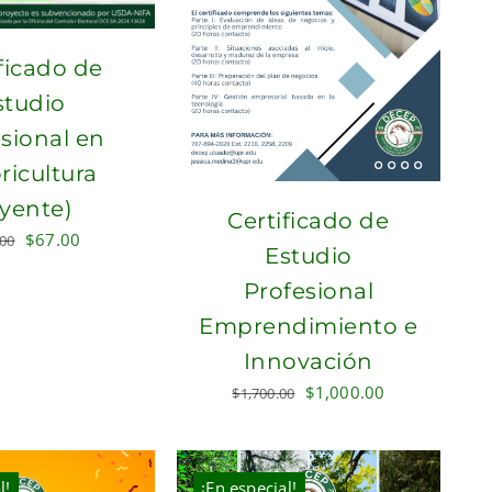
ficado de
studio
sional en
ricultura
yente)
Certificado de
Original
Current
$
67.00
.00
Estudio
price
price
Profesional
was:
is:
$200.00.
$67.00.
Emprendimiento e
Innovación
Original
Current
$
1,000.00
$
1,700.00
price
price
was:
is:
$1,700.00.
$1,000.00.
l!
¡En especial!