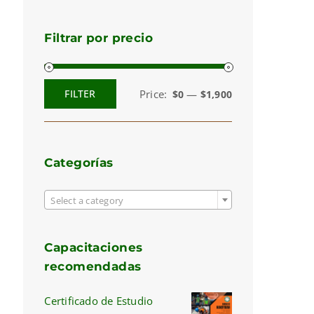
Filtrar por precio
Price:
—
FILTER
$0
$1,900
Min
Max
price
price
Categorías

Select a category
Capacitaciones
recomendadas
Certificado de Estudio