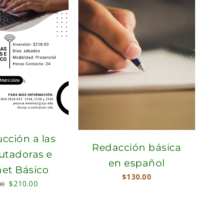
cción a las
Redacción básica
tadoras e
en español
net Básico
$
130.00
Original
Current
$
210.00
00
price
price
was:
is: