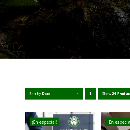
Sort by
Date
Show
24 Produc
¡En especial!
¡En especia