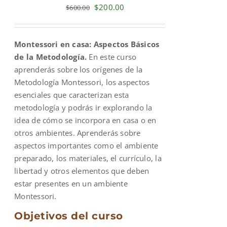
Original
Current
$
200.00
$
600.00
price
price
was:
is:
Montessori en casa: Aspectos Básicos
$600.00.
$200.00.
de la Metodología.
En este curso
aprenderás sobre los orígenes de la
Metodología Montessori, los aspectos
esenciales que caracterizan esta
metodología y podrás ir explorando la
idea de cómo se incorpora en casa o en
otros ambientes. Aprenderás sobre
aspectos importantes como el ambiente
preparado, los materiales, el currículo, la
libertad y otros elementos que deben
estar presentes en un ambiente
Montessori.
Objetivos del curso