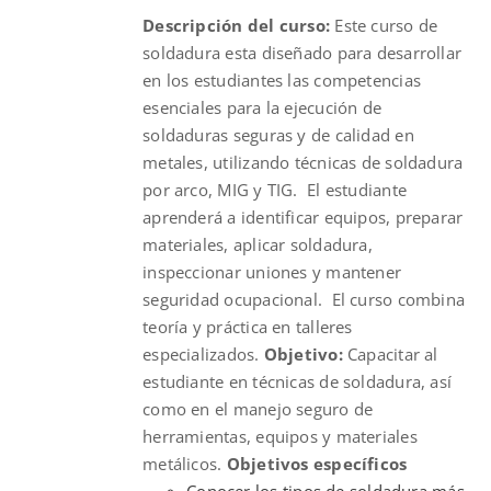
Descripción del curso:
Este curso de
$830.00.
$675.00.
soldadura esta diseñado para desarrollar
en los estudiantes las competencias
esenciales para la ejecución de
soldaduras seguras y de calidad en
metales, utilizando técnicas de soldadura
por arco, MIG y TIG. El estudiante
aprenderá a identificar equipos, preparar
materiales, aplicar soldadura,
inspeccionar uniones y mantener
seguridad ocupacional. El curso combina
teoría y práctica en talleres
especializados.
Objetivo:
Capacitar al
estudiante en técnicas de soldadura, así
como en el manejo seguro de
herramientas, equipos y materiales
metálicos.
Objetivos específicos
Conocer los tipos de soldadura más