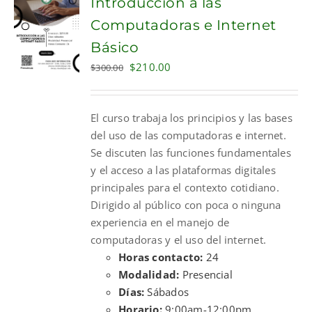
Introducción a las
Computadoras e Internet
Básico
Original
Current
$
210.00
$
300.00
price
price
was:
is:
El curso trabaja los principios y las bases
$300.00.
$210.00.
del uso de las computadoras e internet.
Se discuten las funciones fundamentales
y el acceso a las plataformas digitales
principales para el contexto cotidiano.
Dirigido al público con poca o ninguna
experiencia en el manejo de
computadoras y el uso del internet.
Horas contacto:
24
Modalidad:
Presencial
Días:
Sábados
Horario:
9:00am-12:00pm