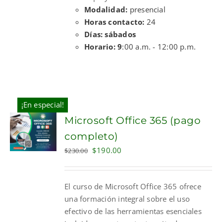
Modalidad:
presencial
Horas contacto:
24
Días: sábados
Horario: 9
:00 a.m. - 12:00 p.m.
¡En especial!
Microsoft Office 365 (pago
completo)
Original
Current
$
190.00
$
230.00
price
price
was:
is:
El curso de Microsoft Office 365 ofrece
$230.00.
$190.00.
una formación integral sobre el uso
efectivo de las herramientas esenciales