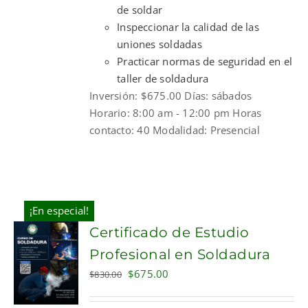
de soldar
Inspeccionar la calidad de las
uniones soldadas
Practicar normas de seguridad en el
taller de soldadura
Inversión: $675.00 Días: sábados
Horario: 8:00 am - 12:00 pm Horas
contacto: 40 Modalidad: Presencial
¡En especial!
Certificado de Estudio
Profesional en Soldadura
Original
Current
$
675.00
$
830.00
price
price
was:
is: