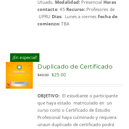
Utuado.
Modalidad:
Presencial
Horas
contacto
: 45
Recurso:
Profesores de
UPRU
Días:
Lunes a viernes
Fecha de
comienzo:
TBA
¡En especial!
Duplicado de Certificado
Original
Current
$
25.00
$
40.00
price
price
was:
is:
OBJETIVO:
El estudiante o participante
$40.00.
$25.00.
que haya estado matriculado en un
curso corto o Certificado de Estudio
Profesional haya culminado y requiera
unaun duplicado de certificado podrá