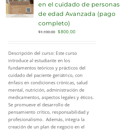
en el cuidado de personas
de edad Avanzada (pago
completo)
Original
Current
$
800.00
$
1,100.00
price
price
was:
is:
Descripción del curso: Este curso
$1,100.00.
$800.00.
introduce al estudiante en los
fundamentos teóricos y prácticos del
cuidado del paciente geriátrico, con
énfasis en condiciones crónicas, salud
mental, nutrición, administración de
medicamentos, aspectos legales y éticos.
Se promueve el desarrollo de
pensamiento crítico, responsabilidad y
profesionalismo. Además, integra la
creación de un plan de negocio en el