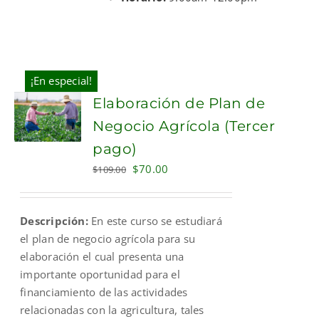
¡En especial!
Elaboración de Plan de
Negocio Agrícola (Tercer
pago)
Original
Current
$
70.00
$
109.00
price
price
was:
is:
Descripción:
En este curso se estudiará
$109.00.
$70.00.
el plan de negocio agrícola para su
elaboración el cual presenta una
importante oportunidad para el
financiamiento de las actividades
relacionadas con la agricultura, tales