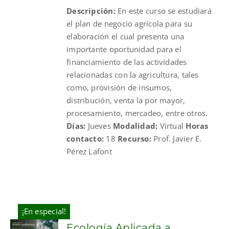
Descripción:
En este curso se estudiará
$325.00.
$220.00.
el plan de negocio agrícola para su
elaboración el cual presenta una
importante oportunidad para el
financiamiento de las actividades
relacionadas con la agricultura, tales
como, provisión de insumos,
distribución, venta la por mayor,
procesamiento, mercadeo, entre otros.
Días:
Jueves
Modalidad:
Virtual
Horas
contacto:
18
Recurso:
Prof. Javier E.
Pérez Lafont
¡En especial!
Ecología Aplicada a