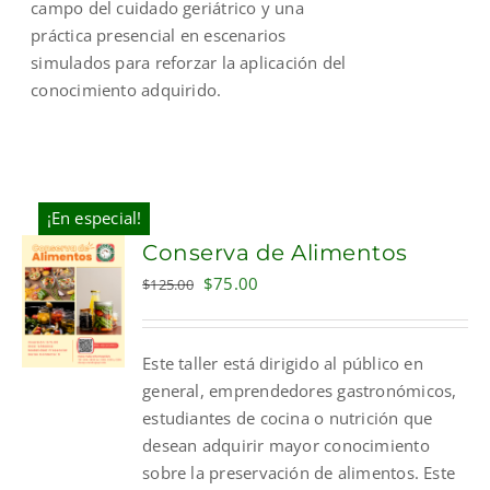
campo del cuidado geriátrico y una
práctica presencial en escenarios
simulados para reforzar la aplicación del
conocimiento adquirido.
¡En especial!
Conserva de Alimentos
Original
Current
$
75.00
$
125.00
price
price
was:
is:
Este taller está dirigido al público en
$125.00.
$75.00.
general, emprendedores gastronómicos,
estudiantes de cocina o nutrición que
desean adquirir mayor conocimiento
sobre la preservación de alimentos. Este