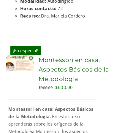
Modalidad:
Autodirigido
Horas contacto:
72
Recurso:
Dra. Mariela Cordero
¡En especial!
Montessori en casa:
Aspectos Básicos de la
Metodología
Original
Current
$
600.00
$
900.00
price
price
was:
is:
Montessori en casa: Aspectos Básicos
$900.00.
$600.00.
de la Metodología.
En este curso
aprenderás sobre los orígenes de la
Metodología Montessori, los aspectos