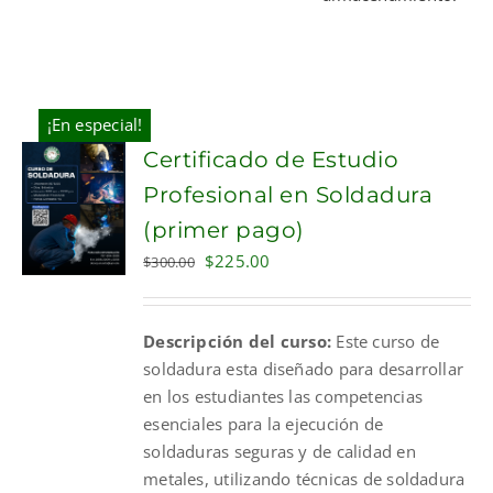
¡En especial!
Certificado de Estudio
Profesional en Soldadura
(primer pago)
Original
Current
$
225.00
$
300.00
price
price
was:
is:
Descripción del curso:
Este curso de
$300.00.
$225.00.
soldadura esta diseñado para desarrollar
en los estudiantes las competencias
esenciales para la ejecución de
soldaduras seguras y de calidad en
metales, utilizando técnicas de soldadura