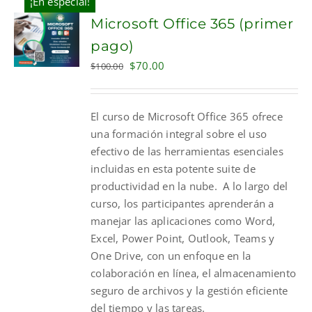
¡En especial!
Microsoft Office 365 (primer
pago)
Original
Current
$
70.00
$
100.00
price
price
was:
is:
El curso de Microsoft Office 365 ofrece
$100.00.
$70.00.
una formación integral sobre el uso
efectivo de las herramientas esenciales
incluidas en esta potente suite de
productividad en la nube. A lo largo del
curso, los participantes aprenderán a
manejar las aplicaciones como Word,
Excel, Power Point, Outlook, Teams y
One Drive, con un enfoque en la
colaboración en línea, el almacenamiento
seguro de archivos y la gestión eficiente
del tiempo y las tareas.