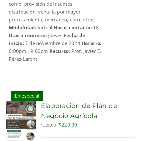
como, provisión de insumos,
distribución, venta la por mayor,
procesamiento, mercadeo, entre otros.
Modalidad:
Virtual
Horas contacto:
18
Días a reunirse:
jueves
Fecha de
inicio:
7 de noviembre de 2024
Horario:
6:00pm - 9:00pm
Recurso:
Prof. Javier E.
Pérez-Lafont
¡En especial!
Elaboración de Plan de
Negocio Agrícola
Original
Current
$
220.00
$
325.00
price
price
was:
is: