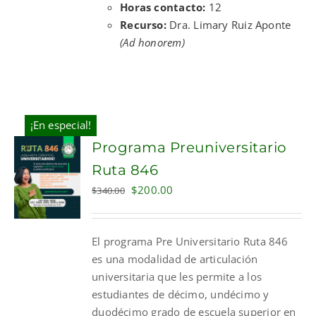
Horas contacto:
12
Recurso:
Dra. Limary Ruiz Aponte
(Ad honorem)
¡En especial!
Programa Preuniversitario
Ruta 846
Original
Current
$
200.00
$
340.00
price
price
was:
is:
El programa Pre Universitario Ruta 846
$340.00.
$200.00.
es una modalidad de articulación
universitaria que les permite a los
estudiantes de décimo, undécimo y
duodécimo grado de escuela superior en