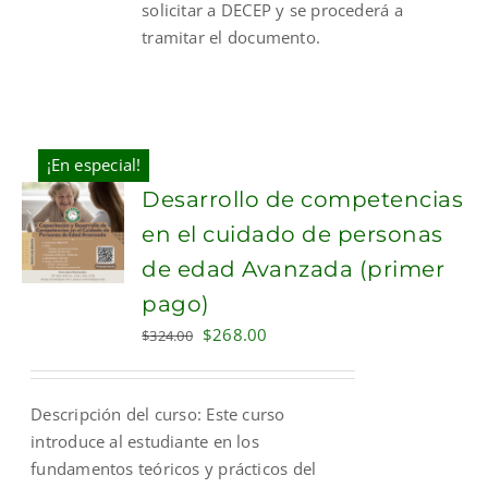
solicitar a DECEP y se procederá a
tramitar el documento.
¡En especial!
Desarrollo de competencias
en el cuidado de personas
de edad Avanzada (primer
pago)
Original
Current
$
268.00
$
324.00
price
price
was:
is:
Descripción del curso: Este curso
$324.00.
$268.00.
introduce al estudiante en los
fundamentos teóricos y prácticos del