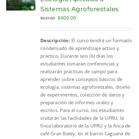
Sistemas Agroforestales
Original
Current
$
400.00
$
631.00
price
price
was:
is:
Descripción:
El curso tendrá un formado
$631.00.
$400.00.
condensado de aprendizaje activo y
práctico. Durante seis (6) días los
estudiantes tomarán conferencias y
realizarán prácticas de campo para
aprender sobre conceptos básicos de
ecología, sistemas agroforestales, diseño
de experimentos, colección de datos y
preparación de informes orales y
escritos. Para el curso, los estudiantes
visitarán las facilidades de la UPRU, la
finca laboratorio de la UPRU y la finca de
café Gran Batey, en el barrio Caguana de