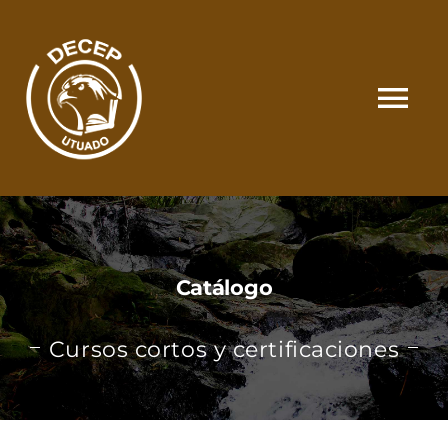
Skip
to
content
Tog
Nav
SOMOS
CATÁLOGO
Catálogo
MATRÍCULA Y PAGOS
Cursos cortos y certificaciones
CONTACTO