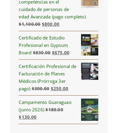
competencias en el
cuidado de personas de
edad Avanzada (pago completo)
Original
Current
$
1,100.00
$
800.00
price
price
Certificado de Estudio
was:
is:
Profesional en Gypsum
$1,100.00.
$800.00.
Original
Current
Board
$
830.00
$
675.00
price
price
Certificación Profesional de
was:
is:
Facturación de Planes
$830.00.
$675.00.
Médicos (Prórroga 3er
Original
Current
pago)
$
300.00
$
250.00
price
price
Campamento Guaraguao
was:
is:
(junio 2026)
$
180.00
$300.00.
$250.00.
Original
Current
$
130.00
price
price
was:
is: