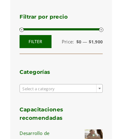
Filtrar por precio
Price:
—
FILTER
$0
$1,900
Min
Max
price
price
Categorías

Select a category
Capacitaciones
recomendadas
Desarrollo de