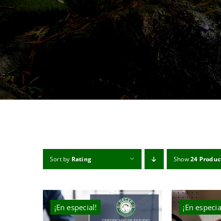
Sort by
Rating
Show
24 Produc
¡En especial!
¡En especia