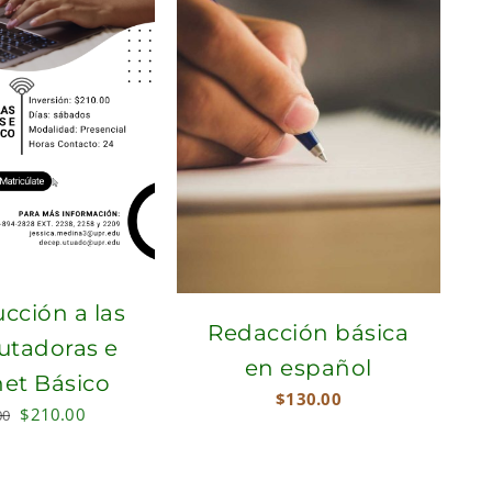
cción a las
Redacción básica
tadoras e
en español
net Básico
$
130.00
Original
Current
$
210.00
00
price
price
was:
is: