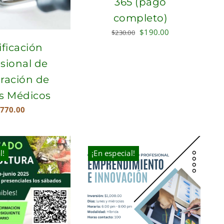
365 (pago
completo)
Original
Current
$
190.00
$
230.00
price
price
ificación
was:
is:
sional de
$230.00.
$190.00.
ración de
s Médicos
770.00
l!
¡En especial!