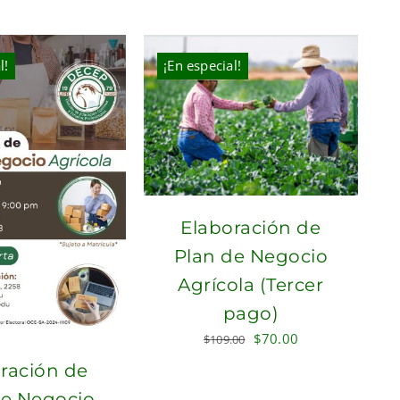
$300.00.
$210.00.
l!
¡En especial!
Elaboración de
Plan de Negocio
Agrícola (Tercer
pago)
Original
Current
$
70.00
$
109.00
price
price
ración de
was:
is:
de Negocio