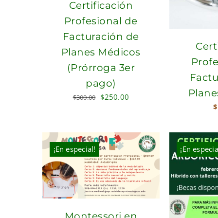
Certificación
Profesional de
Facturación de
Cert
Planes Médicos
Profe
(Prórroga 3er
Factu
pago)
Plane
Original
Current
$
250.00
$
300.00
$
price
price
was:
is:
$300.00.
$250.00.
¡En especial!
¡En especia
Montessori en