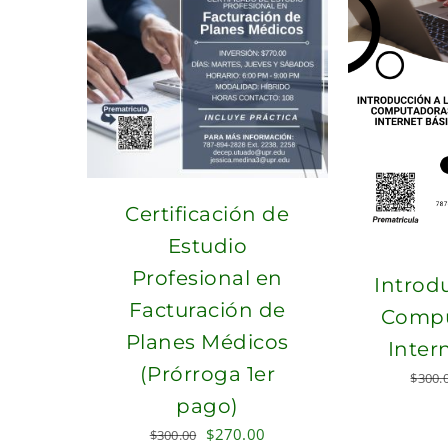
Certificación de
Estudio
Profesional en
Introdu
Facturación de
Compu
Planes Médicos
Inter
(Prórroga 1er
$
300.
pago)
Original
Current
$
270.00
$
300.00