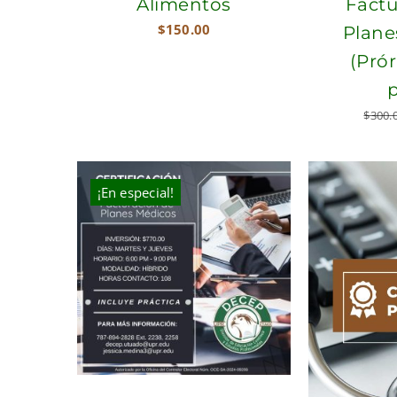
Alimentos
Factu
$
150.00
Plane
(Pró
$
300.
¡En especial!