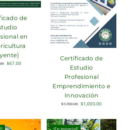
ficado de
studio
sional en
ricultura
yente)
Certificado de
Original
Current
$
67.00
.00
Estudio
price
price
Profesional
was:
is:
$200.00.
$67.00.
Emprendimiento e
Innovación
Original
Current
$
1,000.00
$
1,700.00
price
price
was:
is:
$1,700.00.
$1,000.00.
l!
¡En especial!