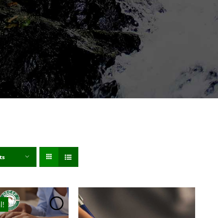
ts
l!