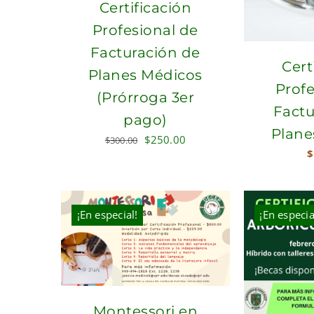
Certificación
Profesional de
Facturación de
Cert
Planes Médicos
Profe
(Prórroga 3er
Factu
pago)
Plane
Original
Current
$
250.00
$
300.00
$
price
price
was:
is:
$300.00.
$250.00.
¡En especial!
¡En especia
Montessori en