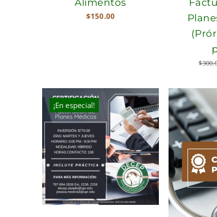
Alimentos
Factu
$
150.00
Plane
(Pró
$
300.
¡En especial!