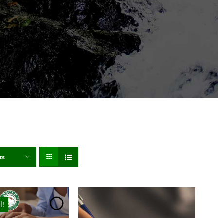
ts
l!