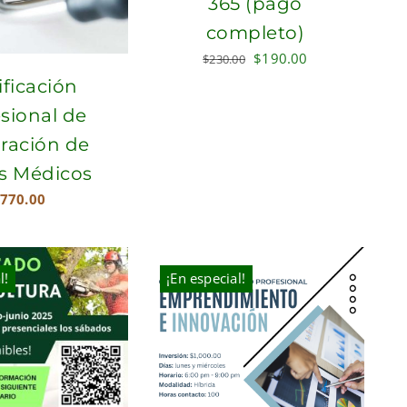
365 (pago
completo)
Original
Current
$
190.00
$
230.00
price
price
ificación
was:
is:
sional de
$230.00.
$190.00.
ración de
s Médicos
770.00
l!
¡En especial!