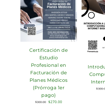
Certificación de
Estudio
Profesional en
Introdu
Facturación de
Compu
Planes Médicos
Inter
(Prórroga 1er
$
300.
pago)
Original
Current
$
270.00
$
300.00