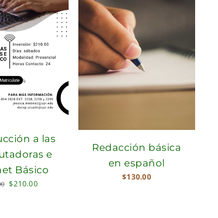
cción a las
Redacción básica
tadoras e
en español
net Básico
$
130.00
Original
Current
$
210.00
00
price
price
was:
is: