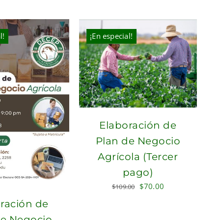
$300.00.
$210.00.
l!
¡En especial!
Elaboración de
Plan de Negocio
Agrícola (Tercer
pago)
Original
Current
$
70.00
$
109.00
price
price
ración de
was:
is:
de Negocio