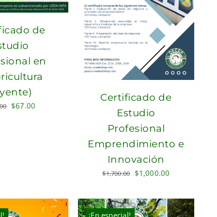
ficado de
studio
sional en
ricultura
yente)
Certificado de
Original
Current
$
67.00
.00
Estudio
price
price
Profesional
was:
is:
$200.00.
$67.00.
Emprendimiento e
Innovación
Original
Current
$
1,000.00
$
1,700.00
price
price
was:
is:
$1,700.00.
$1,000.00.
l!
¡En especial!