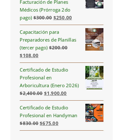
Facturación de Planes
Médicos (Prórroga 2do
Original
Current
pago)
$
300.00
$
250.00
price
price
Capacitación para
was:
is:
Preparadores de Planillas
$300.00.
$250.00.
(tercer pago)
$
200.00
Original
Current
$
108.00
price
price
Certificado de Estudio
was:
is:
Profesional en
$200.00.
$108.00.
Arboricultura (Enero 2026)
Original
Current
$
2,400.00
$
1,900.00
price
price
Certificado de Estudio
was:
is:
Profesional en Handyman
$2,400.00.
$1,900.00.
Original
Current
$
830.00
$
675.00
price
price
was:
is: