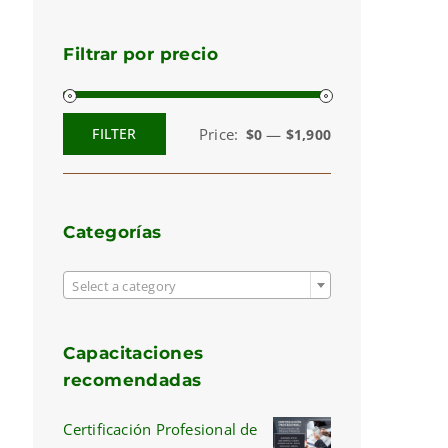
Filtrar por precio
Price:
—
FILTER
$0
$1,900
Min
Max
price
price
Categorías

Select a category
Capacitaciones
recomendadas
Certificación Profesional de