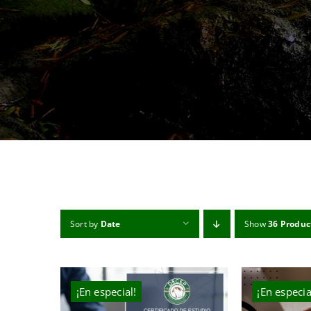
Sort by
Date
Show
36 Produc
¡En especial!
¡En especia