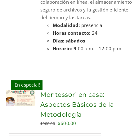
colaboración en línea, el almacenamiento
seguro de archivos y la gestión eficiente
del tiempo y las tareas.
Modalidad:
presencial
Horas contacto:
24
Días: sábados
Horario: 9
:00 a.m. - 12:00 p.m.
¡En especial!
Montessori en casa:
Aspectos Básicos de la
Metodología
Original
Current
$
600.00
$
900.00
price
price
was:
is: