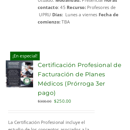
contacto
: 45
Recurso:
Profesores de
UPRU
Días:
Lunes a viernes
Fecha de
comienzo:
TBA
¡En especial!
Certificación Profesional de
Facturación de Planes
Médicos (Prórroga 3er
pago)
Original
Current
$
250.00
$
300.00
price
price
was:
is:
La Certificación Profesional incluye el
$300.00.
$250.00.
estudio de los conceptos asociados a la