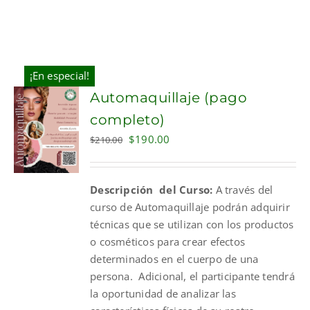
¡En especial!
Automaquillaje (pago
completo)
Original
Current
$
190.00
$
210.00
price
price
was:
is:
Descripción del Curso:
A través del
$210.00.
$190.00.
curso de Automaquillaje podrán adquirir
técnicas que se utilizan con los productos
o cosméticos para crear efectos
determinados en el cuerpo de una
persona. Adicional, el participante tendrá
la oportunidad de analizar las