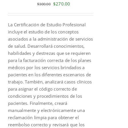
Original
Current
$
270.00
$
300.00
price
price
was:
is:
La Certificación de Estudio Profesional
$300.00.
$270.00.
incluye el estudio de los conceptos
asociados a la administración de servicios
de salud. Desarrollará conocimientos,
habilidades y destrezas que se requieren
para la facturación correcta de los planes
médicos por los servicios brindados a
pacientes en los diferentes escenarios de
trabajo. También, analizará casos clínicos
para asignar el código correcto de
condiciones y procedimientos de los
pacientes. Finalmente, creará
manualmente y electrónicamente una
reclamación limpia para obtener el
reembolso correcto y revisará que los