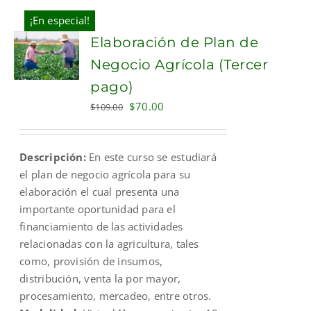
¡En especial!
Elaboración de Plan de
Negocio Agrícola (Tercer
pago)
Original
Current
$
70.00
$
109.00
price
price
was:
is:
Descripción:
En este curso se estudiará
$109.00.
$70.00.
el plan de negocio agrícola para su
elaboración el cual presenta una
importante oportunidad para el
financiamiento de las actividades
relacionadas con la agricultura, tales
como, provisión de insumos,
distribución, venta la por mayor,
procesamiento, mercadeo, entre otros.