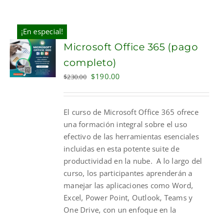
¡En especial!
Microsoft Office 365 (pago
completo)
Original
Current
$
190.00
$
230.00
price
price
was:
is:
El curso de Microsoft Office 365 ofrece
$230.00.
$190.00.
una formación integral sobre el uso
efectivo de las herramientas esenciales
incluidas en esta potente suite de
productividad en la nube. A lo largo del
curso, los participantes aprenderán a
manejar las aplicaciones como Word,
Excel, Power Point, Outlook, Teams y
One Drive, con un enfoque en la