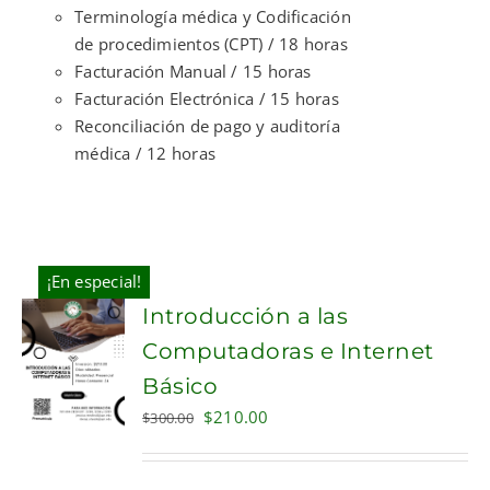
Terminología médica y Codificación
de procedimientos (CPT) / 18 horas
Facturación Manual / 15 horas
Facturación Electrónica / 15 horas
Reconciliación de pago y auditoría
médica / 12 horas
¡En especial!
Introducción a las
Computadoras e Internet
Básico
Original
Current
$
210.00
$
300.00
price
price
was:
is: