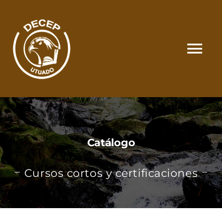
Skip
to
content
Tog
Nav
SOMOS
CATÁLOGO
Catálogo
MATRÍCULA Y PAGOS
Cursos cortos y certificaciones
CONTACTO