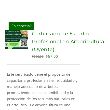
¡En especial!
Certificado de Estudio
Profesional en Arboricultura
(Oyente)
Original
Current
$
67.00
$
200.00
price
price
was:
is:
Este certificado tiene el propósito de
$200.00.
$67.00.
capacitar a profesionales en el cuidado y
manejo adecuado de arboles,
promoviendo así la sostenibilidad y la
protección de los recursos naturales en
Puerto Rico. La arboricultura es una