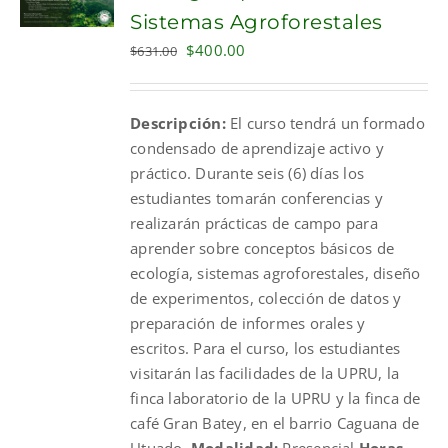
Sistemas Agroforestales
Original
Current
$
400.00
$
631.00
price
price
was:
is:
Descripción:
El curso tendrá un formado
$631.00.
$400.00.
condensado de aprendizaje activo y
práctico. Durante seis (6) días los
estudiantes tomarán conferencias y
realizarán prácticas de campo para
aprender sobre conceptos básicos de
ecología, sistemas agroforestales, diseño
de experimentos, colección de datos y
preparación de informes orales y
escritos. Para el curso, los estudiantes
visitarán las facilidades de la UPRU, la
finca laboratorio de la UPRU y la finca de
café Gran Batey, en el barrio Caguana de
Utuado.
Modalidad:
Presencial
Horas