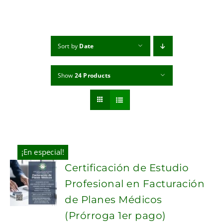
MI CUENTA
CARRITO
Sort by
Date
Show
24 Products
¡En especial!
Certificación de Estudio
Profesional en Facturación
de Planes Médicos
(Prórroga 1er pago)