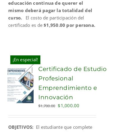
educación continua de querer el
mismo deberá pagar la totalidad del
curso.
El costo de participación del
certificado es de
$1,950.00 por persona.
¡En especial!
Certificado de Estudio
Profesional
Emprendimiento e
Innovación
Original
Current
$
1,000.00
$
1,700.00
price
price
was:
is:
OBJETIVOS:
El estudiante que complete
$1,700.00.
$1,000.00.