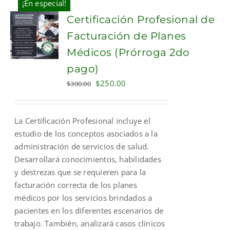
¡En especial!
Certificación Profesional de
Facturación de Planes
Médicos (Prórroga 2do
pago)
Original
Current
$
250.00
$
300.00
price
price
was:
is:
La Certificación Profesional incluye el
$300.00.
$250.00.
estudio de los conceptos asociados a la
administración de servicios de salud.
Desarrollará conocimientos, habilidades
y destrezas que se requieren para la
facturación correcta de los planes
médicos por los servicios brindados a
pacientes en los diferentes escenarios de
trabajo. También, analizará casos clínicos