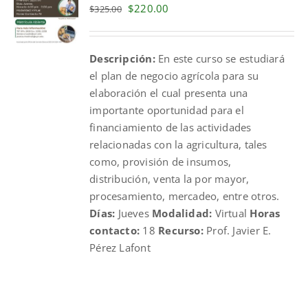
Original
Current
$
220.00
$
325.00
price
price
was:
is:
Descripción:
En este curso se estudiará
$325.00.
$220.00.
el plan de negocio agrícola para su
elaboración el cual presenta una
importante oportunidad para el
financiamiento de las actividades
relacionadas con la agricultura, tales
como, provisión de insumos,
distribución, venta la por mayor,
procesamiento, mercadeo, entre otros.
Días:
Jueves
Modalidad:
Virtual
Horas
contacto:
18
Recurso:
Prof. Javier E.
Pérez Lafont