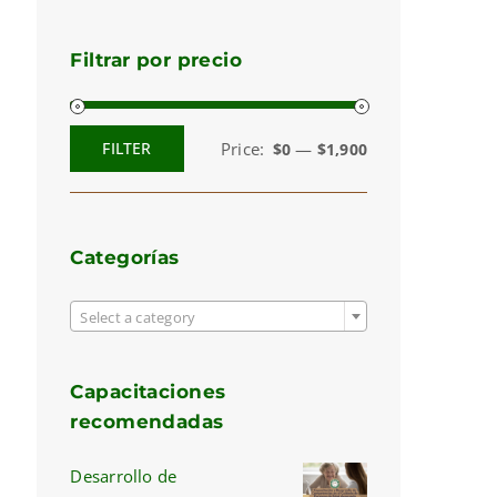
Filtrar por precio
Price:
—
FILTER
$0
$1,900
Min
Max
price
price
Categorías

Select a category
Capacitaciones
recomendadas
Desarrollo de