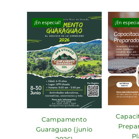
¡En especial!
¡En especia
Capaci
Campamento
Prepa
Guaraguao (junio
Pl