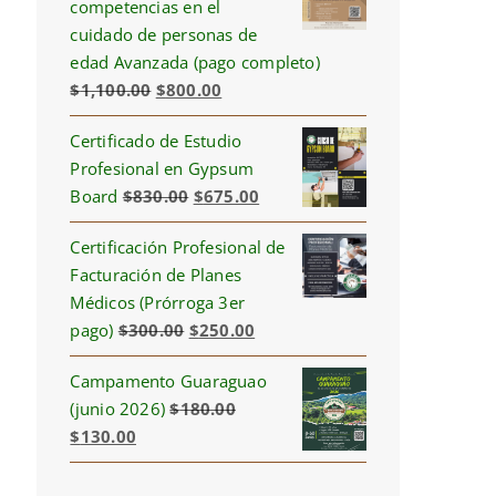
competencias en el
cuidado de personas de
edad Avanzada (pago completo)
Original
Current
$
1,100.00
$
800.00
price
price
Certificado de Estudio
was:
is:
Profesional en Gypsum
$1,100.00.
$800.00.
Original
Current
Board
$
830.00
$
675.00
price
price
Certificación Profesional de
was:
is:
Facturación de Planes
$830.00.
$675.00.
Médicos (Prórroga 3er
Original
Current
pago)
$
300.00
$
250.00
price
price
Campamento Guaraguao
was:
is:
(junio 2026)
$
180.00
$300.00.
$250.00.
Original
Current
$
130.00
price
price
was:
is: