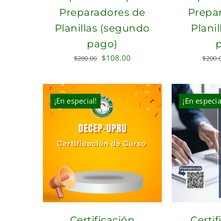
Preparadores de
Prepa
Planillas (segundo
Planil
pago)
Original
Current
$
108.00
$
200.00
$
200.
price
price
was:
is:
$200.00.
$108.00.
¡En especial!
¡En especia
Certificación
Certif