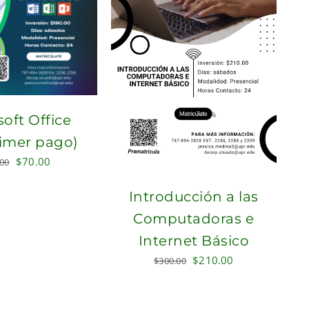
oft Office
rimer pago)
Original
Current
$
70.00
.00
price
price
Introducción a las
was:
is:
$100.00.
$70.00.
Computadoras e
Internet Básico
Original
Current
$
210.00
$
300.00
price
price
was:
is: