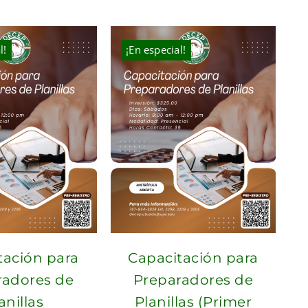
was:
is:
was:
is:
$210.00.
$190.00.
$100.00.
$70.00.
l!
¡En especial!
tación para
Capacitación para
radores de
Preparadores de
anillas
Planillas (Primer