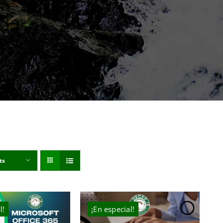
ts
l!
¡En especial!