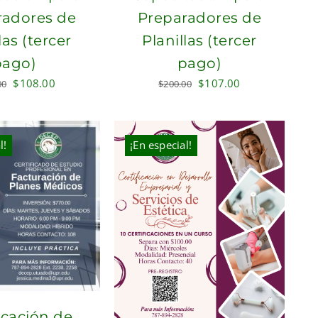
radores de
Preparadores de
las (tercer
Planillas (tercer
pago)
pago)
Original
Current
Original
Current
$
108.00
$
107.00
00
$
200.00
price
price
price
price
was:
is:
was:
is:
$200.00.
$108.00.
$200.00.
$107.00.
l!
¡En especial!
icación de