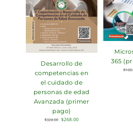
Micros
365 (p
Desarrollo de
$
100
competencias en
el cuidado de
personas de edad
Avanzada (primer
pago)
Original
Current
$
268.00
$
324.00
price
price