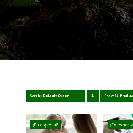
Sort by
Default Order
Show
36 Produc
¡En especial!
¡En especia