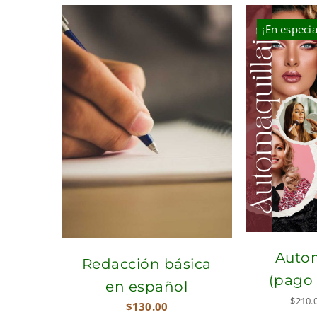
was:
is:
$324.00.
$268.00.
¡En especia
Autom
Redacción básica
(pago
en español
$
210.
$
130.00