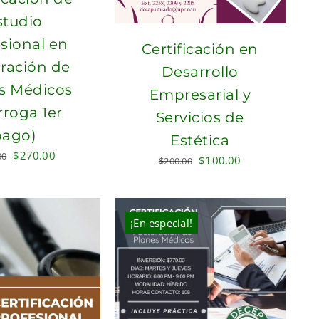
studio
sional en
Certificación en
ración de
Desarrollo
s Médicos
Empresarial y
rroga 1er
Servicios de
pago)
Estética
Original
Current
$
270.00
00
Original
Current
$
100.00
$
200.00
price
price
price
price
was:
is:
was:
is:
$300.00.
$270.00.
$200.00.
$100.00.
¡En especial!