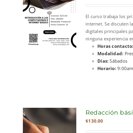
price
price
was:
is:
El curso trabaja los p
$300.00.
$210.
internet. Se discuten 
digitales principales p
ninguna experiencia e
Horas contacto
Modalidad:
Pres
Días:
Sábados
Horario:
9:00am
Redacción bási
$
130.00