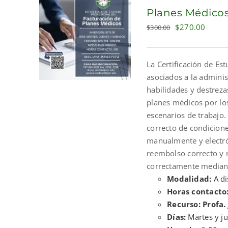
Planes Médicos
Original
Curre
$
270.00
$
300.00
price
price
was:
is:
La Certificación de Es
$300.00.
$270.
asociados a la adminis
habilidades y destreza
planes médicos por los
escenarios de trabajo.
correcto de condicione
manualmente y electró
reembolso correcto y 
correctamente mediante
Modalidad:
A di
Horas contacto
Recurso: Profa.
Días:
Martes y j