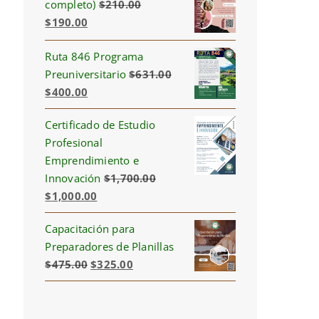
completo)
$
210.00
Original
Current
$
190.00
price
price
Ruta 846 Programa
was:
is:
Preuniversitario
$
631.00
$210.00.
$190.00.
Original
Current
$
400.00
price
price
Certificado de Estudio
was:
is:
Profesional
$631.00.
$400.00.
Emprendimiento e
Innovación
$
1,700.00
Original
Current
$
1,000.00
price
price
Capacitación para
was:
is:
Preparadores de Planillas
$1,700.00.
$1,000.00.
Original
Current
$
475.00
$
325.00
price
price
was:
is:
$475.00.
$325.00.