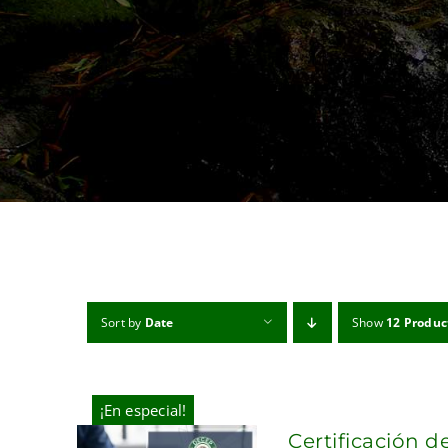
Sort by
Date
Show
12 Produc
¡En especial!
Certificación d