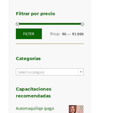
Filtrar por precio
Price:
—
FILTER
$0
$1,900
Min
Max
price
price
Categorías

Select a category
Capacitaciones
recomendadas
Automaquillaje (pago