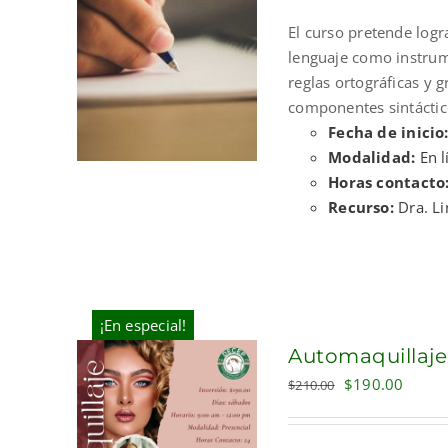
El curso pretende log
lenguaje como instrume
reglas ortográficas y 
componentes sintáctico
Fecha de inicio
Modalidad:
En l
Horas contacto
Recurso:
Dra. L
¡En especial!
Automaquillaje
Original
Curre
$
190.00
$
210.00
price
price
was:
is: