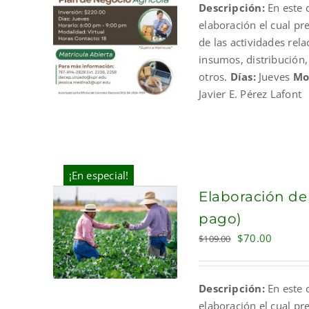
Descripción:
En este c
$325.00.
$220.
elaboración el cual p
de las actividades rel
insumos, distribución
otros.
Días:
Jueves
Mo
Javier E. Pérez Lafont
¡En especial!
Elaboración de
pago)
Original
Current
$
70.00
$
109.00
price
price
was:
is:
Descripción:
En este c
$109.00.
$70.00.
elaboración el cual p