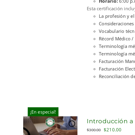
Horario:
6:00 p.
Esta certificación incl
La profesión y el
Consideraciones 
Vocabulario técn
Récord Médico /
Terminología méd
Terminología méd
Facturación Manu
Facturación Elec
Reconciliación d
¡En especial!
Introducción a
Original
Curre
$
210.00
$
300.00