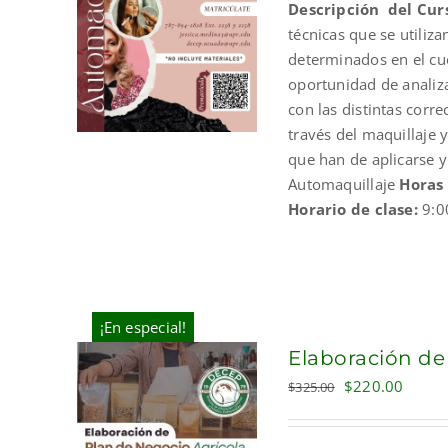
Descripción del Cur
$210.00.
$190.
técnicas que se utiliz
determinados en el cue
oportunidad de analizar
con las distintas corr
través del maquillaje 
que han de aplicarse 
Automaquillaje
Horas
Horario de clase:
9:0
¡En especial!
Elaboración de
Original
Curre
$
220.00
$
325.00
price
price
was:
is: