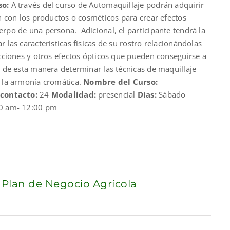
so:
A través del curso de Automaquillaje podrán adquirir
00.
an con los productos o cosméticos para crear efectos
rpo de una persona. Adicional, el participante tendrá la
 las características físicas de su rostro relacionándolas
ecciones y otros efectos ópticos que pueden conseguirse a
y de esta manera determinar las técnicas de maquillaje
y la armonía cromática.
Nombre del Curso:
 contacto:
24
Modalidad:
presencial
Días:
Sábado
0 am- 12:00 pm
 Plan de Negocio Agrícola
nt