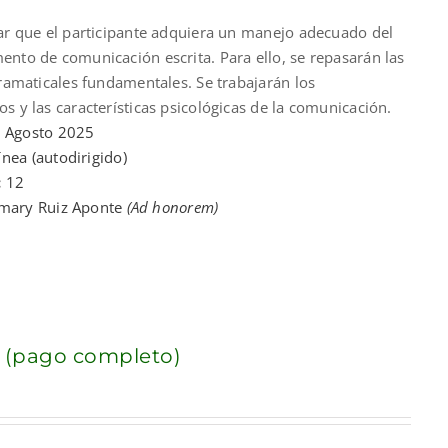
rar que el participante adquiera un manejo adecuado del
nto de comunicación escrita. Para ello, se repasarán las
gramaticales fundamentales. Se trabajarán los
s y las características psicológicas de la comunicación.
:
Agosto 2025
ínea (autodirigido)
:
12
imary Ruiz Aponte
(Ad honorem)
 (pago completo)
nt