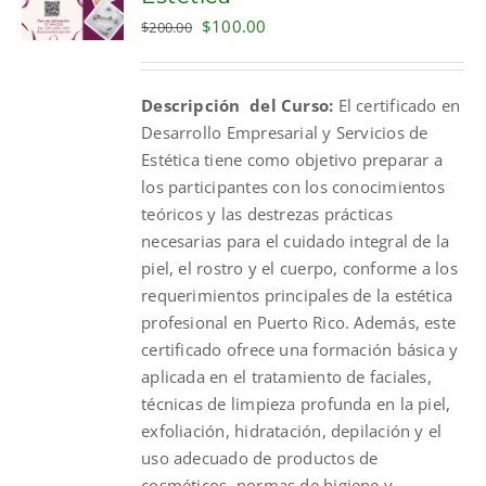
Original
Current
$
100.00
$
200.00
price
price
was:
is:
Descripción del Curso:
El certificado en
$200.00.
$100.00.
Desarrollo Empresarial y Servicios de
Estética tiene como objetivo preparar a
los participantes con los conocimientos
teóricos y las destrezas prácticas
necesarias para el cuidado integral de la
piel, el rostro y el cuerpo, conforme a los
requerimientos principales de la estética
profesional en Puerto Rico. Además, este
certificado ofrece una formación básica y
aplicada en el tratamiento de faciales,
técnicas de limpieza profunda en la piel,
exfoliación, hidratación, depilación y el
uso adecuado de productos de
cosméticos, normas de higiene y