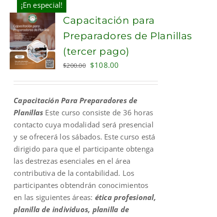
¡En especial!
Capacitación para
Preparadores de Planillas
(tercer pago)
Original
Current
$
108.00
$
200.00
price
price
was:
is:
Capacitación Para Preparadores de
$200.00.
$108.00.
Planillas
Este curso consiste de 36 horas
contacto cuya modalidad será presencial
y se ofrecerá los sábados. Este curso está
dirigido para que el participante obtenga
las destrezas esenciales en el área
contributiva de la contabilidad. Los
participantes obtendrán conocimientos
en las siguientes áreas:
ética profesional,
planilla de individuos, planilla de