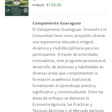
Original
Current
$
130.00
$
180.00
price
price
was:
is:
Campamento Guaraguao
$180.00.
$130.00.
El
Campamento
Guaraguao
:
Sirviendo a la
Comunidad
tiene como propósito ofrecer
una experiencia educativa integral,
dinámica y multidisciplinaria para los
participantes. A través de actividades
innovadoras, este programa promueve el
desarrollo de destrezas y habilidades en
diversas áreas que complementan la
formación académica tradicional,
fomentando el aprendizaje práctico,
significativo y contextualizado. Entre las
áreas de enfoque se destacan la
Economía Agrícola, las Prácticas y
Técnicas Agrícolas y el Mercado Agrícola,