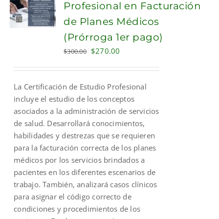
Profesional en Facturación
de Planes Médicos
(Prórroga 1er pago)
Original
Current
$
270.00
$
300.00
price
price
was:
is:
La Certificación de Estudio Profesional
$300.00.
$270.00.
incluye el estudio de los conceptos
asociados a la administración de servicios
de salud. Desarrollará conocimientos,
habilidades y destrezas que se requieren
para la facturación correcta de los planes
médicos por los servicios brindados a
pacientes en los diferentes escenarios de
trabajo. También, analizará casos clínicos
para asignar el código correcto de
condiciones y procedimientos de los