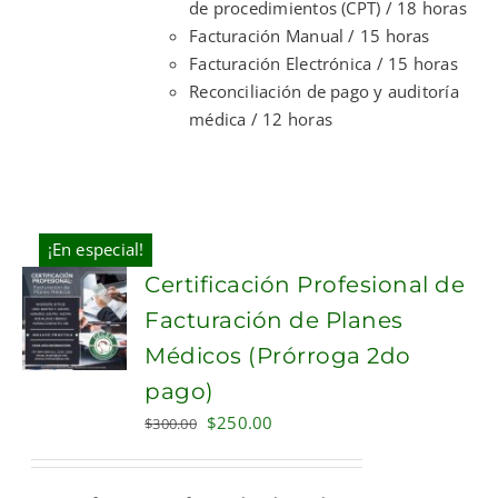
de procedimientos (CPT) / 18 horas
Facturación Manual / 15 horas
Facturación Electrónica / 15 horas
Reconciliación de pago y auditoría
médica / 12 horas
¡En especial!
Certificación Profesional de
Facturación de Planes
Médicos (Prórroga 2do
pago)
Original
Current
$
250.00
$
300.00
price
price
was:
is: