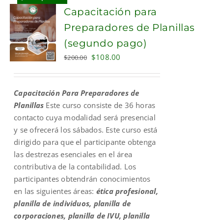
Capacitación para
Preparadores de Planillas
(segundo pago)
Original
Current
$
108.00
$
200.00
price
price
was:
is:
Capacitación Para Preparadores de
$200.00.
$108.00.
Planillas
Este curso consiste de 36 horas
contacto cuya modalidad será presencial
y se ofrecerá los sábados. Este curso está
dirigido para que el participante obtenga
las destrezas esenciales en el área
contributiva de la contabilidad. Los
participantes obtendrán conocimientos
en las siguientes áreas:
ética profesional,
planilla de individuos, planilla de
corporaciones, planilla de IVU, planilla