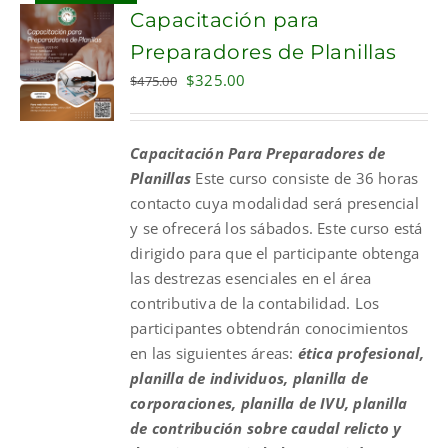
Capacitación para
Preparadores de Planillas
Original
Current
$
325.00
$
475.00
price
price
was:
is:
Capacitación Para Preparadores de
$475.00.
$325.00.
Planillas
Este curso consiste de 36 horas
contacto cuya modalidad será presencial
y se ofrecerá los sábados. Este curso está
dirigido para que el participante obtenga
las destrezas esenciales en el área
contributiva de la contabilidad. Los
participantes obtendrán conocimientos
en las siguientes áreas:
ética profesional,
planilla de individuos, planilla de
corporaciones, planilla de IVU, planilla
de contribución sobre caudal relicto y