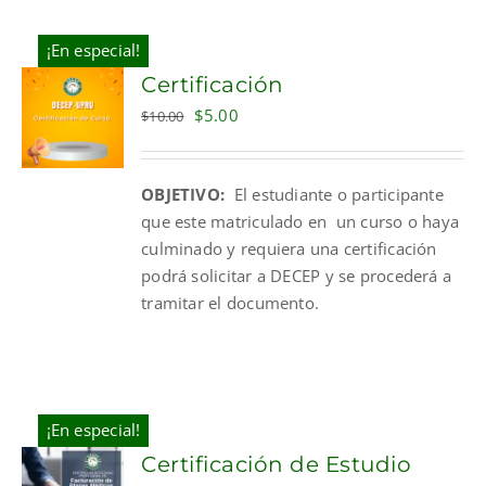
¡En especial!
Certificación
Original
Current
$
5.00
$
10.00
price
price
was:
is:
OBJETIVO:
El estudiante o participante
$10.00.
$5.00.
que este matriculado en un curso o haya
culminado y requiera una certificación
podrá solicitar a DECEP y se procederá a
tramitar el documento.
¡En especial!
Certificación de Estudio