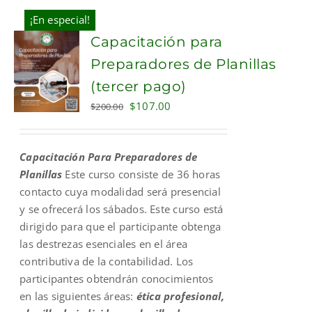
¡En especial!
Capacitación para
Preparadores de Planillas
(tercer pago)
Original
Current
$
107.00
$
200.00
price
price
was:
is:
Capacitación Para Preparadores de
$200.00.
$107.00.
Planillas
Este curso consiste de 36 horas
contacto cuya modalidad será presencial
y se ofrecerá los sábados. Este curso está
dirigido para que el participante obtenga
las destrezas esenciales en el área
contributiva de la contabilidad. Los
participantes obtendrán conocimientos
en las siguientes áreas:
ética profesional,