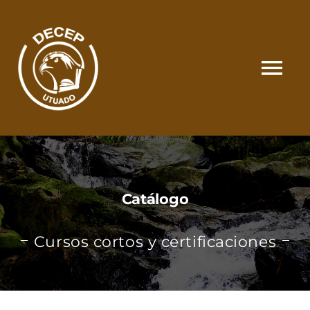
Skip
to
content
Tog
Nav
SOMOS
CATÁLOGO
Catálogo
MATRÍCULA Y PAGOS
Cursos cortos y certificaciones
CONTACTO