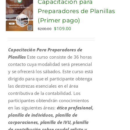
Capacitación para
Preparadores de Planillas
(Primer pago)
Original
Current
$
109.00
$
200.00
price
price
was:
is:
Capacitación Para Preparadores de
$200.00.
$109.00.
Planillas
Este curso consiste de 36 horas
contacto cuya modalidad será presencial
y se ofrecerá los sábados. Este curso está
dirigido para que el participante obtenga
las destrezas esenciales en el área
contributiva de la contabilidad. Los
participantes obtendrán conocimientos
en las siguientes áreas:
ética profesional,
planilla de individuos, planilla de
corporaciones, planilla de IVU, planilla
de contribución sobre caudal relicto y