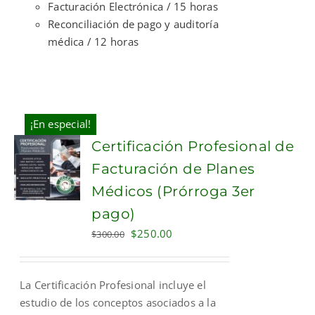
Facturación Electrónica / 15 horas
Reconciliación de pago y auditoría
médica / 12 horas
¡En especial!
Certificación Profesional de
Facturación de Planes
Médicos (Prórroga 3er
pago)
Original
Current
$
250.00
$
300.00
price
price
was:
is:
La Certificación Profesional incluye el
$300.00.
$250.00.
estudio de los conceptos asociados a la