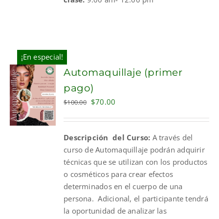
¡En especial!
Automaquillaje (primer
pago)
Original
Current
$
70.00
$
100.00
price
price
was:
is:
Descripción del Curso:
A través del
$100.00.
$70.00.
curso de Automaquillaje podrán adquirir
técnicas que se utilizan con los productos
o cosméticos para crear efectos
determinados en el cuerpo de una
persona. Adicional, el participante tendrá
la oportunidad de analizar las