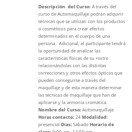
Descripción del Curso:
A través del
$210.00.
$190.00.
curso de Automaquillaje podrán adquirir
técnicas que se utilizan con los productos
o cosméticos para crear efectos
determinados en el cuerpo de una
persona. Adicional, el participante tendrá
la oportunidad de analizar las
características físicas de su rostro
relacionándolas con las distintas
correcciones y otros efectos ópticos que
pueden conseguirse a través del
maquillaje y de esta manera determinar
las técnicas de maquillaje que han de
aplicarse y la armonía cromática.
Nombre del Curso:
Automaquillaje
Horas contacto:
24
Modalidad:
presencial
Días:
Sábado
Horario de
clase:
9:00 am- 12:00 pm