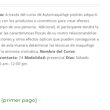
so:
A través del curso de Automaquillaje podrán adquirir
00.
an con los productos o cosméticos para crear efectos
rpo de una persona. Adicional, el participante tendrá la
 las características físicas de su rostro relacionándolas
ecciones y otros efectos ópticos que pueden conseguirse a
y de esta manera determinar las técnicas de maquillaje
y la armonía cromática.
Nombre del Curso:
 contacto:
24
Modalidad:
presencial
Días:
Sábado
0 am- 12:00 pm
 (primer pago)