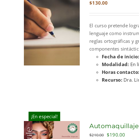
$
130.00
El curso pretende log
lenguaje como instrume
reglas ortográficas y 
componentes sintáctico
Fecha de inicio
Modalidad:
En l
Horas contacto
Recurso:
Dra. L
¡En especial!
Automaquillaje
Original
Curre
$
190.00
$
210.00