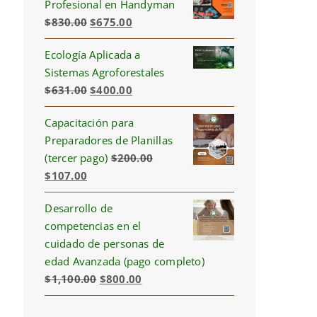
Profesional en Handyman
Original
Current
$
830.00
$
675.00
price
price
Ecología Aplicada a
was:
is:
Sistemas Agroforestales
$830.00.
$675.00.
Original
Current
$
631.00
$
400.00
price
price
Capacitación para
was:
is:
Preparadores de Planillas
$631.00.
$400.00.
(tercer pago)
$
200.00
Original
Current
$
107.00
price
price
Desarrollo de
was:
is:
competencias en el
$200.00.
$107.00.
cuidado de personas de
edad Avanzada (pago completo)
Original
Current
$
1,100.00
$
800.00
price
price
was:
is: