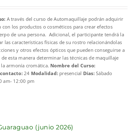
so:
A través del curso de Automaquillaje podrán adquirir
an con los productos o cosméticos para crear efectos
rpo de una persona. Adicional, el participante tendrá la
 las características físicas de su rostro relacionándolas
ecciones y otros efectos ópticos que pueden conseguirse a
y de esta manera determinar las técnicas de maquillaje
y la armonía cromática.
Nombre del Curso:
 contacto:
24
Modalidad:
presencial
Días:
Sábado
0 am- 12:00 pm
araguao (junio 2026)
nt