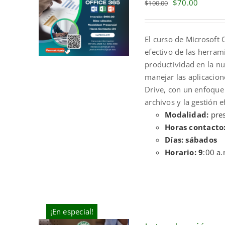
Original
Current
$
70.00
$
100.00
price
price
was:
is:
El curso de Microsoft 
$100.00.
$70.00.
efectivo de las herram
productividad en la nu
manejar las aplicacio
Drive, con un enfoque
archivos y la gestión e
Modalidad:
pres
Horas contacto
Días: sábados
Horario: 9
:00 a.
¡En especial!