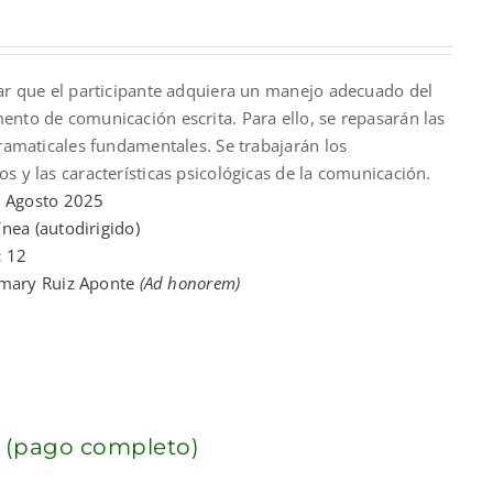
rar que el participante adquiera un manejo adecuado del
nto de comunicación escrita. Para ello, se repasarán las
gramaticales fundamentales. Se trabajarán los
s y las características psicológicas de la comunicación.
:
Agosto 2025
ínea (autodirigido)
:
12
imary Ruiz Aponte
(Ad honorem)
 (pago completo)
nt