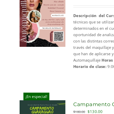
price
price
was:
is:
Descripción del Cur
$100.00.
$70.00.
técnicas que se utiliz
determinados en el cue
oportunidad de analizar
con las distintas corr
través del maquillaje 
que han de aplicarse 
Automaquillaje
Horas
Horario de clase:
9:0
¡En especial!
Campamento Gu
Original
Curre
$
130.00
$
180.00