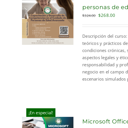
personas de e
Original
Curre
$
268.00
$
324.00
price
price
was:
is:
Descripción del curso:
$324.00.
$268.
teóricos y prácticos de
condiciones crónicas,
aspectos legales y éti
responsabilidad y pro
negocio en el campo de
escenarios simulados p
¡En especial!
Microsoft Offic