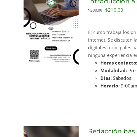
Introducción a
Original
Curre
$
210.00
$
300.00
price
price
was:
is:
El curso trabaja los p
$300.00.
$210.
internet. Se discuten 
digitales principales p
ninguna experiencia e
Horas contacto
Modalidad:
Pres
Días:
Sábados
Horario:
9:00am
Redacción bási