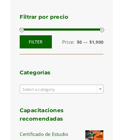
Filtrar por precio
Price:
—
FILTER
$0
$1,900
Min
Max
price
price
Categorías

Select a category
Capacitaciones
recomendadas
Certificado de Estudio