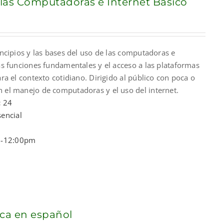
 las Computadoras e Internet Básico
nt
rincipios y las bases del uso de las computadoras e
00.
las funciones fundamentales y el acceso a las plataformas
ara el contexto cotidiano. Dirigido al público con poca o
n el manejo de computadoras y el uso del internet.
:
24
encial
-12:00pm
ca en español