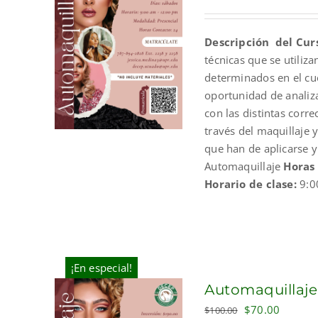
price
price
was:
is:
Descripción del Cur
$210.00.
$190.
técnicas que se utiliz
determinados en el cue
oportunidad de analizar
con las distintas corr
través del maquillaje 
que han de aplicarse 
Automaquillaje
Horas
Horario de clase:
9:0
¡En especial!
Automaquillaje
Original
Current
$
70.00
$
100.00