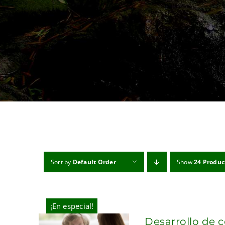
Sort by
Default Order
Show
24 Produc
¡En especial!
Desarrollo de 