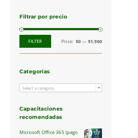
Filtrar por precio
Price:
—
FILTER
$0
$1,900
Min
Max
price
price
Categorías

Select a category
Capacitaciones
recomendadas
Microsoft Office 365 (pago