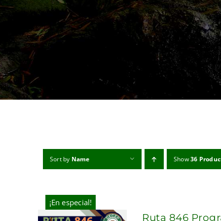
Sort by
Name
Show
36 Produc
¡En especial!
Ruta 846 Progr