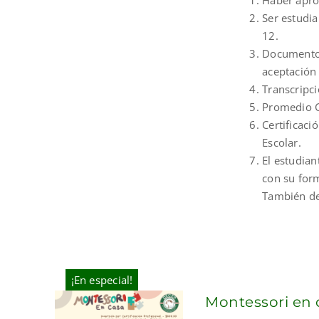
Haber apro
Ser estudia
12.
Documento 
aceptación 
Transcripci
Promedio G
Certificaci
Escolar.
El estudia
con su for
También de
¡En especial!
Montessori en 