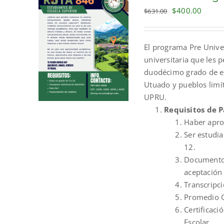
Original
Curre
$
400.00
$
631.00
price
price
was:
is:
El programa Pre Unive
$631.00.
$400.
universitaria que les 
duodécimo grado de es
Utuado y pueblos limít
UPRU.
Requisitos de P
Haber apro
Ser estudia
12.
Documento 
aceptación 
Transcripci
Promedio G
Certificaci
Escolar.