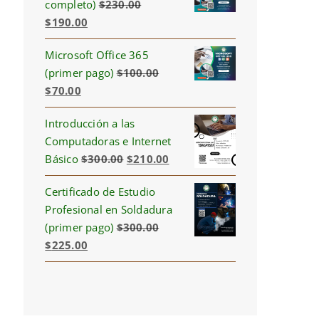
completo)
$
230.00
Original
Current
$
190.00
price
price
Microsoft Office 365
was:
is:
(primer pago)
$
100.00
$230.00.
$190.00.
Original
Current
$
70.00
price
price
Introducción a las
was:
is:
Computadoras e Internet
$100.00.
$70.00.
Original
Current
Básico
$
300.00
$
210.00
price
price
Certificado de Estudio
was:
is:
Profesional en Soldadura
$300.00.
$210.00.
(primer pago)
$
300.00
Original
Current
$
225.00
price
price
was:
is:
$300.00.
$225.00.