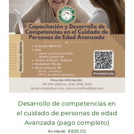
Desarrollo de competencias en
el cuidado de personas de edad
Avanzada (pago completo)
Original
Current
$
800.00
$
1,100.00