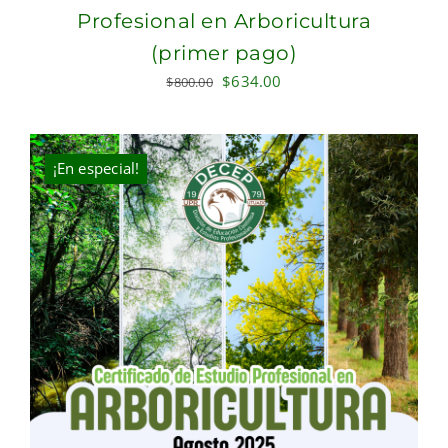
Profesional en Arboricultura
(primer pago)
Original
Current
$
634.00
$
800.00
price
price
was:
is:
$800.00.
$634.00.
¡En especial!