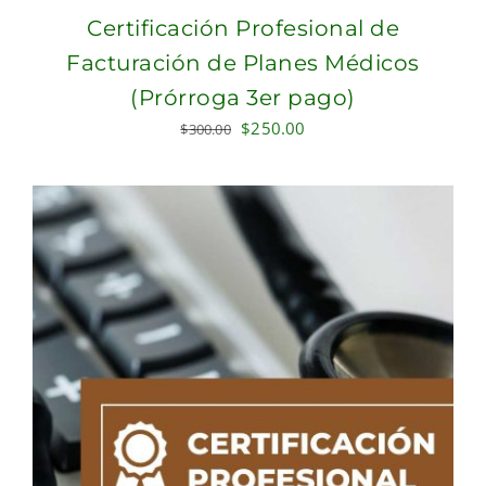
Certificación Profesional de
Facturación de Planes Médicos
(Prórroga 3er pago)
Original
Current
$
250.00
$
300.00
price
price
was:
is:
$300.00.
$250.00.