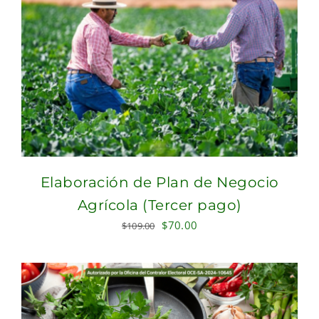
Elaboración de Plan de Negocio
Agrícola (Tercer pago)
Original
Current
$
70.00
$
109.00
price
price
was:
is:
$109.00.
$70.00.