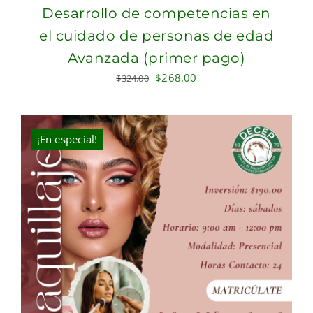
Desarrollo de competencias en
el cuidado de personas de edad
Avanzada (primer pago)
Original
Current
$
268.00
$
324.00
price
price
was:
is:
$324.00.
$268.00.
¡En especial!