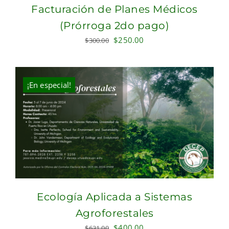
Facturación de Planes Médicos
(Prórroga 2do pago)
Original
Current
$
250.00
$
300.00
price
price
was:
is:
$300.00.
$250.00.
¡En especial!
Ecología Aplicada a Sistemas
Agroforestales
Original
Current
$
400.00
$
631.00