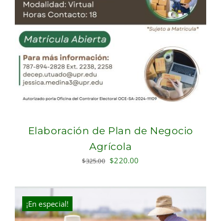
Elaboración de Plan de Negocio
Agrícola
Original
Current
$
220.00
$
325.00
price
price
was:
is:
$325.00.
$220.00.
¡En especial!