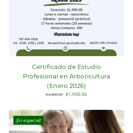
Certificado de Estudio
Profesional en Arboricultura
(Enero 2026)
Original
Current
$
1,900.00
$
2,400.00
price
price
was:
is:
$2,400.00.
$1,900.00.
¡En especial!