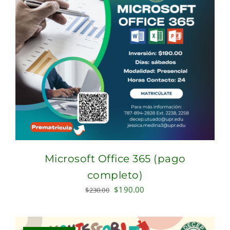
Microsoft Office 365 (pago
completo)
Original
Current
$
190.00
$
230.00
price
price
was:
is:
$230.00.
$190.00.