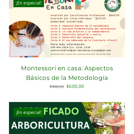
¡En especial!
Montessori en casa: Aspectos
Básicos de la Metodología
Original
Current
$
600.00
$
900.00
price
price
was:
is:
$900.00.
$600.00.
¡En especial!