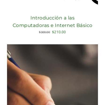
Introducción a las
Computadoras e Internet Básico
Original
Current
$
210.00
$
300.00
price
price
was:
is:
$300.00.
$210.00.