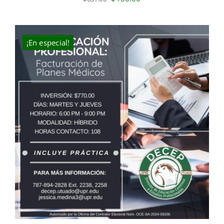
price
price
was:
is:
$631.00.
$400.00.
¡En especial!