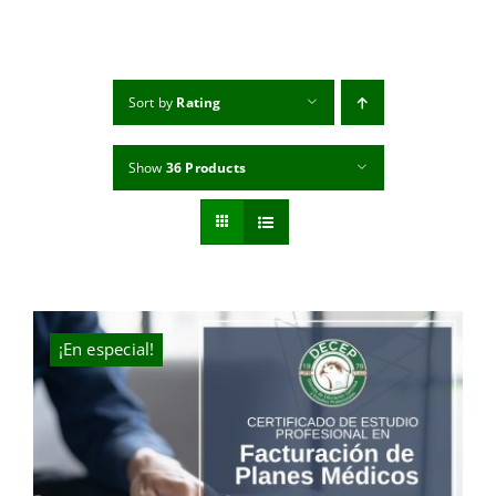
MI CUENTA
CARRITO
Sort by
Rating
Show
36 Products
¡En especial!