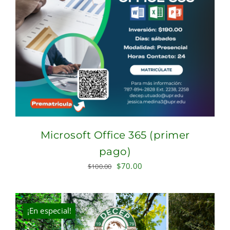
Microsoft Office 365 (primer
pago)
Original
Current
$
70.00
$
100.00
price
price
was:
is:
$100.00.
$70.00.
¡En especial!