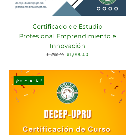
Certificado de Estudio
Profesional Emprendimiento e
Innovación
Original
Current
$
1,000.00
$
1,700.00
price
price
was:
is:
$1,700.00.
$1,000.00.
¡En especial!