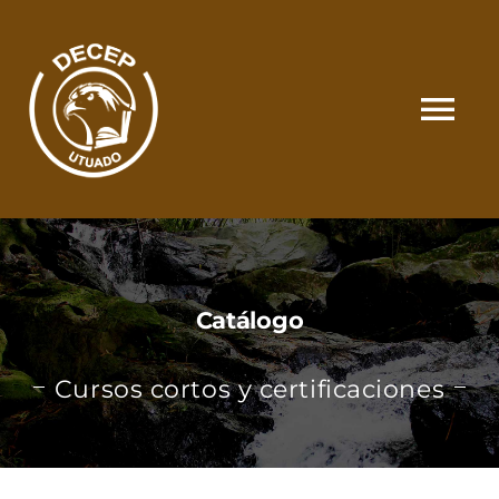
Skip
to
content
Tog
Nav
SOMOS
CATÁLOGO
Catálogo
MATRÍCULA Y PAGOS
Cursos cortos y certificaciones
CONTACTO