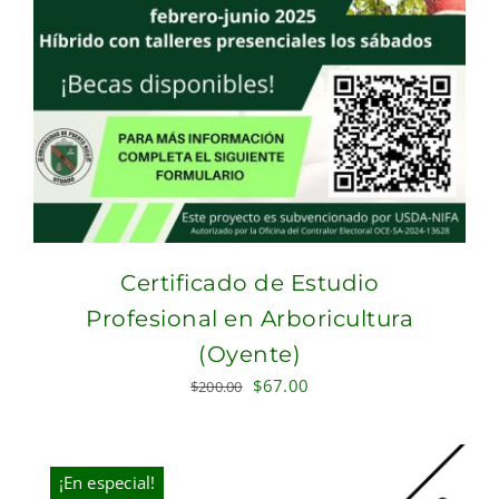
Certificado de Estudio
Profesional en Arboricultura
(Oyente)
Original
Current
$
67.00
$
200.00
price
price
was:
is:
$200.00.
$67.00.
¡En especial!