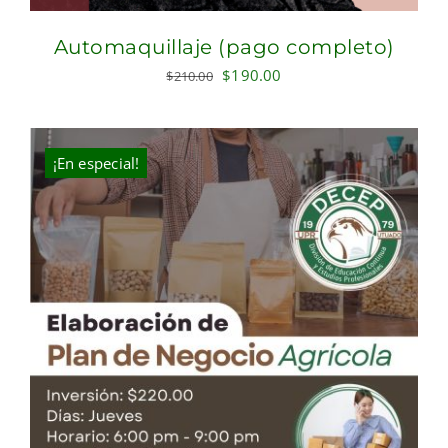
Automaquillaje (pago completo)
Original
Current
$
190.00
$
210.00
price
price
was:
is:
$210.00.
$190.00.
¡En especial!