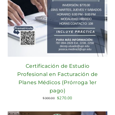
Certificación de Estudio
Profesional en Facturación de
Planes Médicos (Prórroga 1er
pago)
Original
Current
$
270.00
$
300.00
price
price
was:
is: