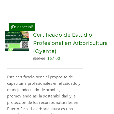
¡En especial!
Certificado de Estudio
Profesional en Arboricultura
(Oyente)
Original
Current
$
67.00
$
200.00
price
price
was:
is:
Este certificado tiene el propósito de
$200.00.
$67.00.
capacitar a profesionales en el cuidado y
manejo adecuado de arboles,
promoviendo así la sostenibilidad y la
protección de los recursos naturales en
Puerto Rico. La arboricultura es una