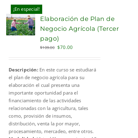
¡En especial!
Elaboración de Plan de
Negocio Agrícola (Tercer
pago)
Original
Current
$
70.00
$
109.00
price
price
was:
is:
Descripción:
En este curso se estudiará
$109.00.
$70.00.
el plan de negocio agrícola para su
elaboración el cual presenta una
importante oportunidad para el
financiamiento de las actividades
relacionadas con la agricultura, tales
como, provisión de insumos,
distribución, venta la por mayor,
procesamiento, mercadeo, entre otros.