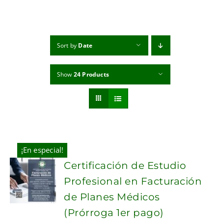
MI CUENTA
CARRITO
Sort by
Date
Show
24 Products
¡En especial!
Certificación de Estudio
Profesional en Facturación
de Planes Médicos
(Prórroga 1er pago)