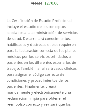
Original
Current
$
270.00
$
300.00
price
price
was:
is:
La Certificación de Estudio Profesional
$300.00.
$270.00.
incluye el estudio de los conceptos
asociados a la administración de servicios
de salud. Desarrollará conocimientos,
habilidades y destrezas que se requieren
para la facturación correcta de los planes
médicos por los servicios brindados a
pacientes en los diferentes escenarios de
trabajo. También, analizará casos clínicos
para asignar el código correcto de
condiciones y procedimientos de los
pacientes. Finalmente, creará
manualmente y electrónicamente una
reclamación limpia para obtener el
reembolso correcto y revisará que los