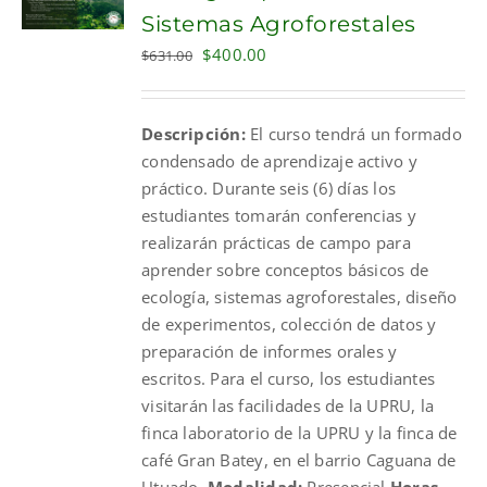
Sistemas Agroforestales
Original
Current
$
400.00
$
631.00
price
price
was:
is:
Descripción:
El curso tendrá un formado
$631.00.
$400.00.
condensado de aprendizaje activo y
práctico. Durante seis (6) días los
estudiantes tomarán conferencias y
realizarán prácticas de campo para
aprender sobre conceptos básicos de
ecología, sistemas agroforestales, diseño
de experimentos, colección de datos y
preparación de informes orales y
escritos. Para el curso, los estudiantes
visitarán las facilidades de la UPRU, la
finca laboratorio de la UPRU y la finca de
café Gran Batey, en el barrio Caguana de
Utuado.
Modalidad:
Presencial
Horas