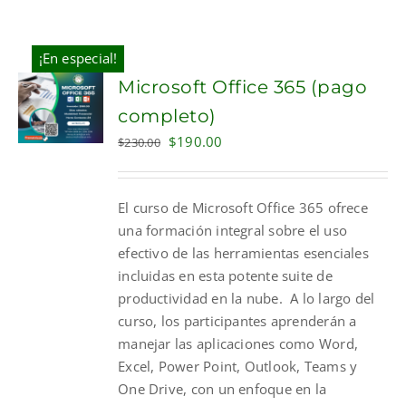
¡En especial!
Microsoft Office 365 (pago
completo)
Original
Current
$
190.00
$
230.00
price
price
was:
is:
El curso de Microsoft Office 365 ofrece
$230.00.
$190.00.
una formación integral sobre el uso
efectivo de las herramientas esenciales
incluidas en esta potente suite de
productividad en la nube. A lo largo del
curso, los participantes aprenderán a
manejar las aplicaciones como Word,
Excel, Power Point, Outlook, Teams y
One Drive, con un enfoque en la