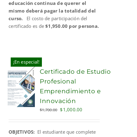
educación continua de querer el
mismo deberá pagar la totalidad del
curso.
El costo de participación del
certificado es de
$1,950.00 por persona.
¡En especial!
Certificado de Estudio
Profesional
Emprendimiento e
Innovación
Original
Current
$
1,000.00
$
1,700.00
price
price
was:
is:
OBJETIVOS:
El estudiante que complete
$1,700.00.
$1,000.00.