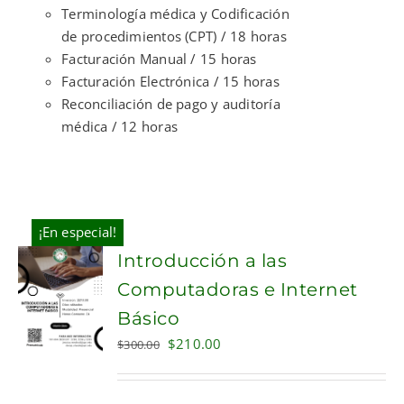
Terminología médica y Codificación
de procedimientos (CPT) / 18 horas
Facturación Manual / 15 horas
Facturación Electrónica / 15 horas
Reconciliación de pago y auditoría
médica / 12 horas
¡En especial!
Introducción a las
Computadoras e Internet
Básico
Original
Current
$
210.00
$
300.00
price
price
was:
is: