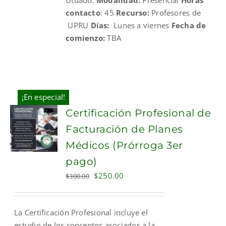
contacto
: 45
Recurso:
Profesores de
UPRU
Días:
Lunes a viernes
Fecha de
comienzo:
TBA
¡En especial!
Certificación Profesional de
Facturación de Planes
Médicos (Prórroga 3er
pago)
Original
Current
$
250.00
$
300.00
price
price
was:
is:
La Certificación Profesional incluye el
$300.00.
$250.00.
estudio de los conceptos asociados a la