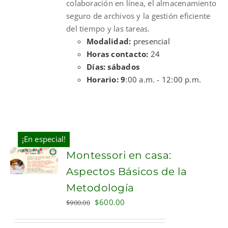
colaboración en línea, el almacenamiento
seguro de archivos y la gestión eficiente
del tiempo y las tareas.
Modalidad:
presencial
Horas contacto:
24
Días: sábados
Horario: 9
:00 a.m. - 12:00 p.m.
¡En especial!
Montessori en casa:
Aspectos Básicos de la
Metodología
Original
Current
$
600.00
$
900.00
price
price
was:
is: