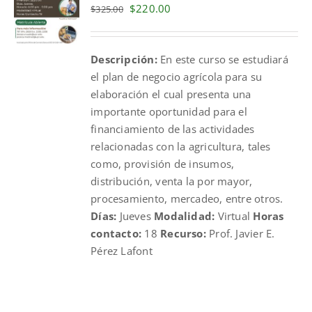
Original
Current
$
220.00
$
325.00
price
price
was:
is:
Descripción:
En este curso se estudiará
$325.00.
$220.00.
el plan de negocio agrícola para su
elaboración el cual presenta una
importante oportunidad para el
financiamiento de las actividades
relacionadas con la agricultura, tales
como, provisión de insumos,
distribución, venta la por mayor,
procesamiento, mercadeo, entre otros.
Días:
Jueves
Modalidad:
Virtual
Horas
contacto:
18
Recurso:
Prof. Javier E.
Pérez Lafont