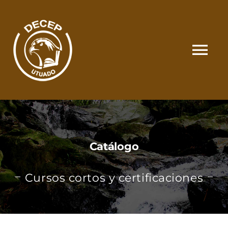
Skip
to
content
Tog
Nav
SOMOS
CATÁLOGO
Catálogo
MATRÍCULA Y PAGOS
Cursos cortos y certificaciones
CONTACTO