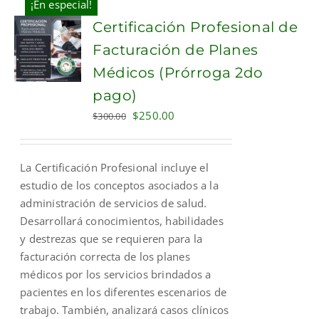
¡En especial!
Certificación Profesional de
Facturación de Planes
Médicos (Prórroga 2do
pago)
Original
Current
$
250.00
$
300.00
price
price
was:
is:
La Certificación Profesional incluye el
$300.00.
$250.00.
estudio de los conceptos asociados a la
administración de servicios de salud.
Desarrollará conocimientos, habilidades
y destrezas que se requieren para la
facturación correcta de los planes
médicos por los servicios brindados a
pacientes en los diferentes escenarios de
trabajo. También, analizará casos clínicos