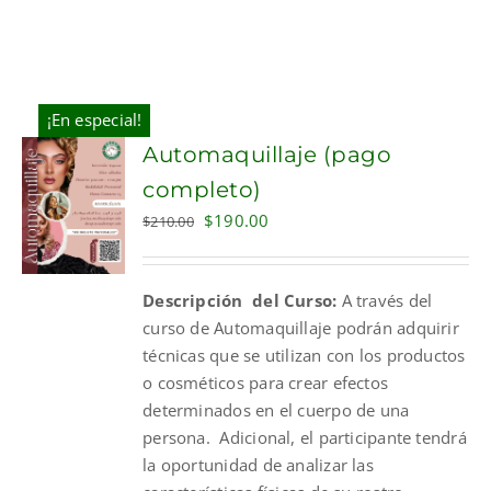
¡En especial!
Automaquillaje (pago
completo)
Original
Current
$
190.00
$
210.00
price
price
was:
is:
Descripción del Curso:
A través del
$210.00.
$190.00.
curso de Automaquillaje podrán adquirir
técnicas que se utilizan con los productos
o cosméticos para crear efectos
determinados en el cuerpo de una
persona. Adicional, el participante tendrá
la oportunidad de analizar las