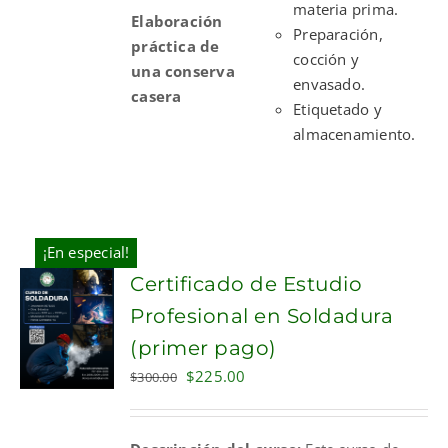
materia prima.
Elaboración
Preparación,
práctica de
cocción y
una conserva
envasado.
casera
Etiquetado y
almacenamiento.
¡En especial!
Certificado de Estudio
Profesional en Soldadura
(primer pago)
Original
Current
$
225.00
$
300.00
price
price
was:
is: