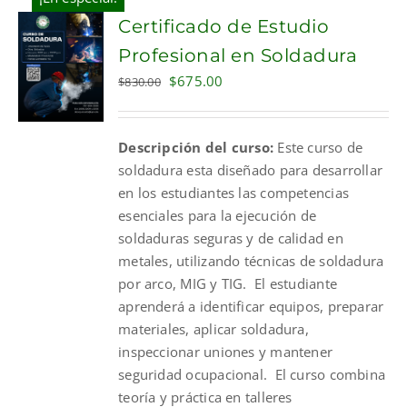
Certificado de Estudio
Profesional en Soldadura
Original
Current
$
675.00
$
830.00
price
price
was:
is:
Descripción del curso:
Este curso de
$830.00.
$675.00.
soldadura esta diseñado para desarrollar
en los estudiantes las competencias
esenciales para la ejecución de
soldaduras seguras y de calidad en
metales, utilizando técnicas de soldadura
por arco, MIG y TIG. El estudiante
aprenderá a identificar equipos, preparar
materiales, aplicar soldadura,
inspeccionar uniones y mantener
seguridad ocupacional. El curso combina
teoría y práctica en talleres