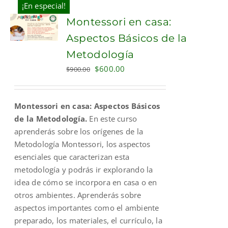
¡En especial!
Montessori en casa:
Aspectos Básicos de la
Metodología
Original
Current
$
600.00
$
900.00
price
price
was:
is:
Montessori en casa: Aspectos Básicos
$900.00.
$600.00.
de la Metodología.
En este curso
aprenderás sobre los orígenes de la
Metodología Montessori, los aspectos
esenciales que caracterizan esta
metodología y podrás ir explorando la
idea de cómo se incorpora en casa o en
otros ambientes. Aprenderás sobre
aspectos importantes como el ambiente
preparado, los materiales, el currículo, la