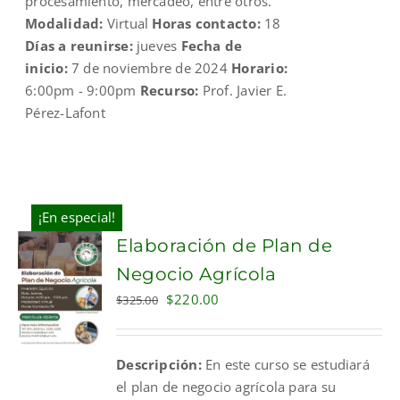
procesamiento, mercadeo, entre otros.
Modalidad:
Virtual
Horas contacto:
18
Días a reunirse:
jueves
Fecha de
inicio:
7 de noviembre de 2024
Horario:
6:00pm - 9:00pm
Recurso:
Prof. Javier E.
Pérez-Lafont
¡En especial!
Elaboración de Plan de
Negocio Agrícola
Original
Current
$
220.00
$
325.00
price
price
was:
is:
Descripción:
En este curso se estudiará
$325.00.
$220.00.
el plan de negocio agrícola para su