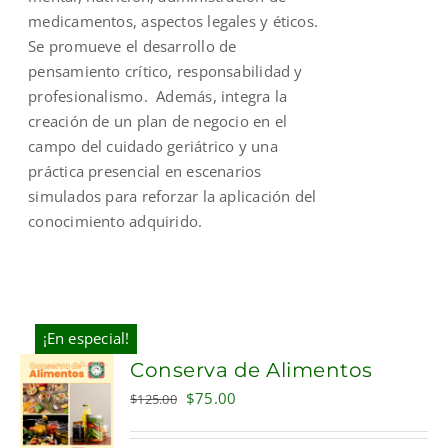
medicamentos, aspectos legales y éticos.
Se promueve el desarrollo de
pensamiento crítico, responsabilidad y
profesionalismo. Además, integra la
creación de un plan de negocio en el
campo del cuidado geriátrico y una
práctica presencial en escenarios
simulados para reforzar la aplicación del
conocimiento adquirido.
¡En especial!
Conserva de Alimentos
Original
Current
$
75.00
$
125.00
price
price
was:
is: