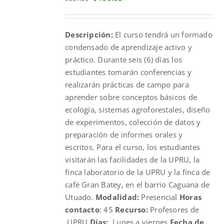
price
price
was:
is:
Descripción:
El curso tendrá un formado
$631.00.
$400.00.
condensado de aprendizaje activo y
práctico. Durante seis (6) días los
estudiantes tomarán conferencias y
realizarán prácticas de campo para
aprender sobre conceptos básicos de
ecología, sistemas agroforestales, diseño
de experimentos, colección de datos y
preparación de informes orales y
escritos. Para el curso, los estudiantes
visitarán las facilidades de la UPRU, la
finca laboratorio de la UPRU y la finca de
café Gran Batey, en el barrio Caguana de
Utuado.
Modalidad:
Presencial
Horas
contacto
: 45
Recurso:
Profesores de
UPRU
Días:
Lunes a viernes
Fecha de