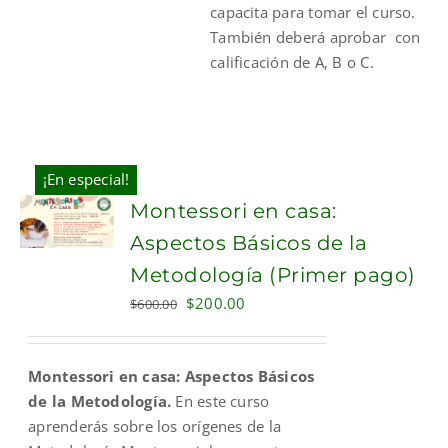
capacita para tomar el curso.
También deberá aprobar con
calificación de A, B o C.
¡En especial!
Montessori en casa:
Aspectos Básicos de la
Metodología (Primer pago)
Original
Current
$
200.00
$
600.00
price
price
was:
is:
Montessori en casa: Aspectos Básicos
$600.00.
$200.00.
de la Metodología.
En este curso
aprenderás sobre los orígenes de la