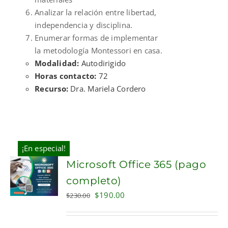
Analizar la relación entre libertad,
independencia y disciplina.
Enumerar formas de implementar
la metodología Montessori en casa.
Modalidad:
Autodirigido
Horas contacto:
72
Recurso:
Dra. Mariela Cordero
¡En especial!
Microsoft Office 365 (pago
completo)
Original
Current
$
190.00
$
230.00
price
price
was:
is: