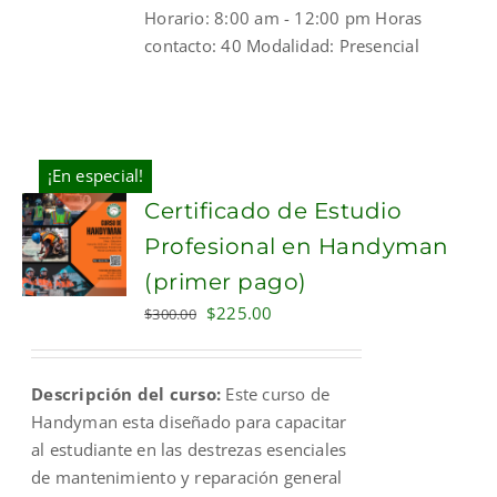
Horario: 8:00 am - 12:00 pm Horas
contacto: 40 Modalidad: Presencial
¡En especial!
Certificado de Estudio
Profesional en Handyman
(primer pago)
Original
Current
$
225.00
$
300.00
price
price
was:
is:
Descripción del curso:
Este curso de
$300.00.
$225.00.
Handyman esta diseñado para capacitar
al estudiante en las destrezas esenciales
de mantenimiento y reparación general