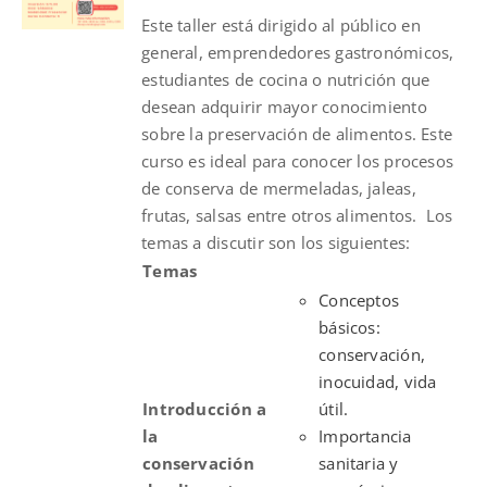
Este taller está dirigido al público en
$125.00.
$75.00.
general, emprendedores gastronómicos,
estudiantes de cocina o nutrición que
desean adquirir mayor conocimiento
sobre la preservación de alimentos. Este
curso es ideal para conocer los procesos
de conserva de mermeladas, jaleas,
frutas, salsas entre otros alimentos.
Los
temas a discutir son los siguientes:
Temas
Conceptos
básicos:
conservación,
inocuidad, vida
Introducción a
útil.
la
Importancia
conservación
sanitaria y