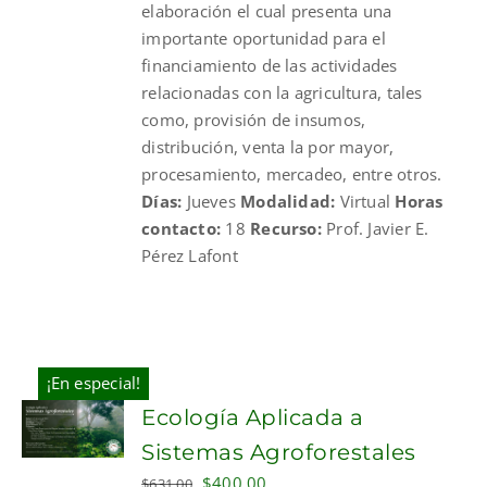
elaboración el cual presenta una
importante oportunidad para el
financiamiento de las actividades
relacionadas con la agricultura, tales
como, provisión de insumos,
distribución, venta la por mayor,
procesamiento, mercadeo, entre otros.
Días:
Jueves
Modalidad:
Virtual
Horas
contacto:
18
Recurso:
Prof. Javier E.
Pérez Lafont
¡En especial!
Ecología Aplicada a
Sistemas Agroforestales
Original
Current
$
400.00
$
631.00