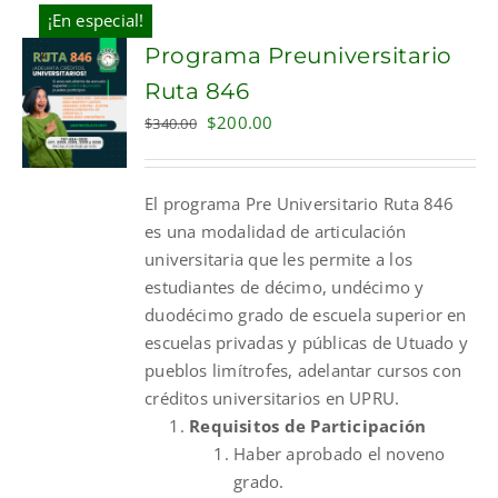
¡En especial!
Programa Preuniversitario
Ruta 846
Original
Current
$
200.00
$
340.00
price
price
was:
is:
El programa Pre Universitario Ruta 846
$340.00.
$200.00.
es una modalidad de articulación
universitaria que les permite a los
estudiantes de décimo, undécimo y
duodécimo grado de escuela superior en
escuelas privadas y públicas de Utuado y
pueblos limítrofes, adelantar cursos con
créditos universitarios en UPRU.
Requisitos de Participación
Haber aprobado el noveno
grado.