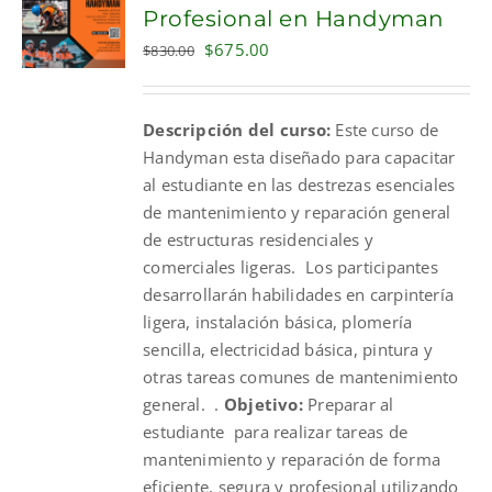
Profesional en Handyman
Original
Current
$
675.00
$
830.00
price
price
was:
is:
Descripción del curso:
Este curso de
$830.00.
$675.00.
Handyman esta diseñado para capacitar
al estudiante en las destrezas esenciales
de mantenimiento y reparación general
de estructuras residenciales y
comerciales ligeras. Los participantes
desarrollarán habilidades en carpintería
ligera, instalación básica, plomería
sencilla, electricidad básica, pintura y
otras tareas comunes de mantenimiento
general. .
Objetivo:
Preparar al
estudiante para realizar tareas de
mantenimiento y reparación de forma
eficiente, segura y profesional utilizando