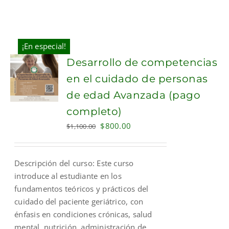
¡En especial!
Desarrollo de competencias
en el cuidado de personas
de edad Avanzada (pago
completo)
Original
Current
$
800.00
$
1,100.00
price
price
was:
is:
Descripción del curso: Este curso
$1,100.00.
$800.00.
introduce al estudiante en los
fundamentos teóricos y prácticos del
cuidado del paciente geriátrico, con
énfasis en condiciones crónicas, salud
mental, nutrición, administración de