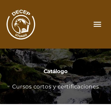
Skip
to
content
Tog
Nav
SOMOS
CATÁLOGO
Catálogo
MATRÍCULA Y PAGOS
Cursos cortos y certificaciones
CONTACTO