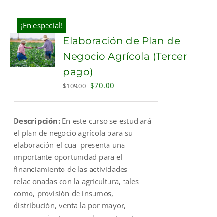
¡En especial!
Elaboración de Plan de
Negocio Agrícola (Tercer
pago)
Original
Current
$
70.00
$
109.00
price
price
was:
is:
Descripción:
En este curso se estudiará
$109.00.
$70.00.
el plan de negocio agrícola para su
elaboración el cual presenta una
importante oportunidad para el
financiamiento de las actividades
relacionadas con la agricultura, tales
como, provisión de insumos,
distribución, venta la por mayor,