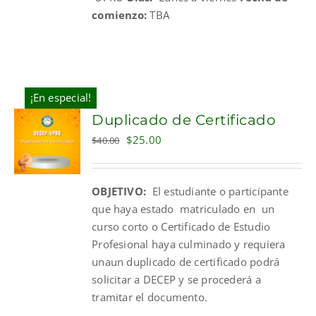
comienzo:
TBA
¡En especial!
Duplicado de Certificado
Original
Current
$
25.00
$
40.00
price
price
was:
is:
OBJETIVO:
El estudiante o participante
$40.00.
$25.00.
que haya estado matriculado en un
curso corto o Certificado de Estudio
Profesional haya culminado y requiera
unaun duplicado de certificado podrá
solicitar a DECEP y se procederá a
tramitar el documento.