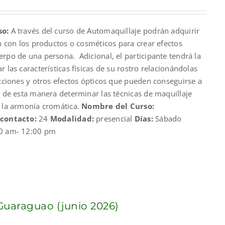
so:
A través del curso de Automaquillaje podrán adquirir
an con los productos o cosméticos para crear efectos
rpo de una persona. Adicional, el participante tendrá la
 las características físicas de su rostro relacionándolas
ecciones y otros efectos ópticos que pueden conseguirse a
y de esta manera determinar las técnicas de maquillaje
y la armonía cromática.
Nombre del Curso:
 contacto:
24
Modalidad:
presencial
Días:
Sábado
0 am- 12:00 pm
araguao (junio 2026)
nt