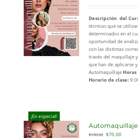
price
price
was:
is:
Descripción del Cur
$210.00.
$190.
técnicas que se utiliz
determinados en el cue
oportunidad de analizar
con las distintas corr
través del maquillaje 
que han de aplicarse 
Automaquillaje
Horas
Horario de clase:
9:0
¡En especial!
Automaquillaje
Original
Current
$
70.00
$
100.00