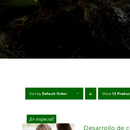
Sort by
Default Order
Show
12 Produc
¡En especial!
Desarrollo de 