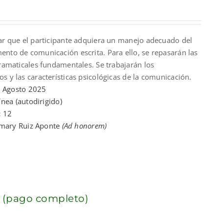
rar que el participante adquiera un manejo adecuado del
nto de comunicación escrita. Para ello, se repasarán las
gramaticales fundamentales. Se trabajarán los
s y las características psicológicas de la comunicación.
:
Agosto 2025
ínea (autodirigido)
:
12
imary Ruiz Aponte
(Ad honorem)
 (pago completo)
nt