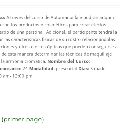
so:
A través del curso de Automaquillaje podrán adquirir
00.
an con los productos o cosméticos para crear efectos
rpo de una persona. Adicional, el participante tendrá la
 las características físicas de su rostro relacionándolas
ecciones y otros efectos ópticos que pueden conseguirse a
y de esta manera determinar las técnicas de maquillaje
y la armonía cromática.
Nombre del Curso:
 contacto:
24
Modalidad:
presencial
Días:
Sábado
0 am- 12:00 pm
 (primer pago)