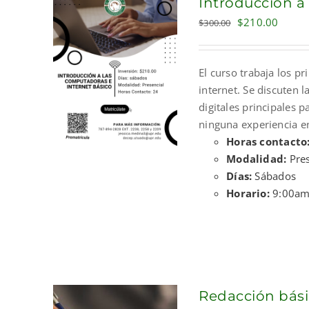
Introducción a
Original
Curre
$
210.00
$
300.00
price
price
was:
is:
El curso trabaja los p
$300.00.
$210.
internet. Se discuten 
digitales principales p
ninguna experiencia e
Horas contacto
Modalidad:
Pres
Días:
Sábados
Horario:
9:00am
Redacción bási