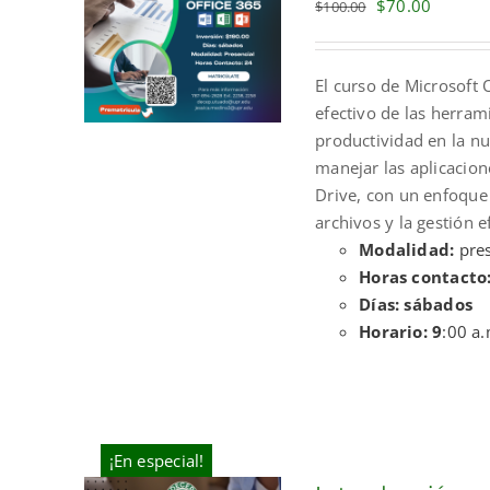
Original
Current
$
70.00
$
100.00
price
price
was:
is:
El curso de Microsoft 
$100.00.
$70.00.
efectivo de las herram
productividad en la nu
manejar las aplicacio
Drive, con un enfoque
archivos y la gestión e
Modalidad:
pres
Horas contacto
Días: sábados
Horario: 9
:00 a.
¡En especial!