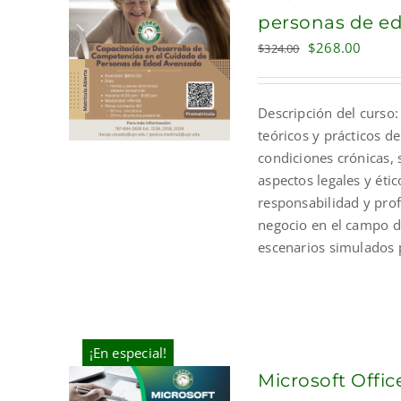
personas de e
Original
Curre
$
268.00
$
324.00
price
price
was:
is:
Descripción del curso:
$324.00.
$268.
teóricos y prácticos de
condiciones crónicas,
aspectos legales y éti
responsabilidad y pro
negocio en el campo de
escenarios simulados p
¡En especial!
Microsoft Offic