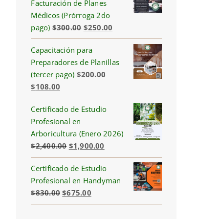
Facturación de Planes
Médicos (Prórroga 2do
Original
Current
pago)
$
300.00
$
250.00
price
price
Capacitación para
was:
is:
Preparadores de Planillas
$300.00.
$250.00.
(tercer pago)
$
200.00
Original
Current
$
108.00
price
price
Certificado de Estudio
was:
is:
Profesional en
$200.00.
$108.00.
Arboricultura (Enero 2026)
Original
Current
$
2,400.00
$
1,900.00
price
price
Certificado de Estudio
was:
is:
Profesional en Handyman
$2,400.00.
$1,900.00.
Original
Current
$
830.00
$
675.00
price
price
was:
is: