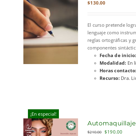
$
130.00
El curso pretende log
lenguaje como instrume
reglas ortográficas y 
componentes sintáctico
Fecha de inicio
Modalidad:
En l
Horas contacto
Recurso:
Dra. L
¡En especial!
Automaquillaje
Original
Curre
$
190.00
$
210.00