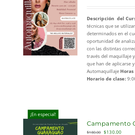
price
price
was:
is:
Descripción del Cur
$100.00.
$70.00.
técnicas que se utiliz
determinados en el cue
oportunidad de analizar
con las distintas corr
través del maquillaje 
que han de aplicarse 
Automaquillaje
Horas
Horario de clase:
9:0
¡En especial!
Campamento Gu
Original
Curre
$
130.00
$
180.00