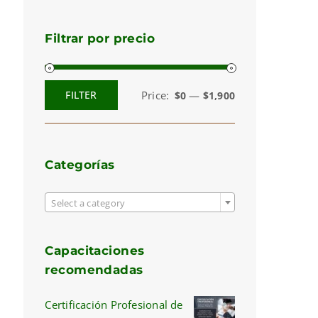
Filtrar por precio
Price:
—
FILTER
$0
$1,900
Min
Max
price
price
Categorías

Select a category
Capacitaciones
recomendadas
Certificación Profesional de