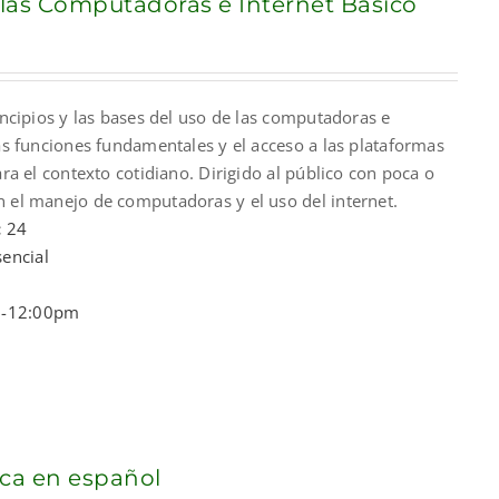
 las Computadoras e Internet Básico
nt
rincipios y las bases del uso de las computadoras e
00.
las funciones fundamentales y el acceso a las plataformas
ara el contexto cotidiano. Dirigido al público con poca o
n el manejo de computadoras y el uso del internet.
:
24
encial
-12:00pm
ca en español