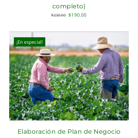
completo)
Original
Current
$
190.00
$
230.00
price
price
was:
is:
$230.00.
$190.00.
¡En especial!
Elaboración de Plan de Negocio