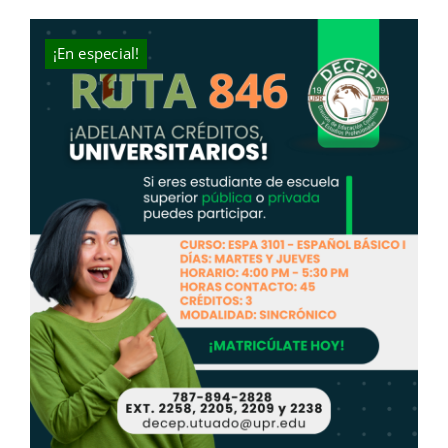
was:
is:
$631.00.
$400.00.
¡En especial!