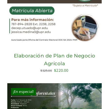
Elaboración de Plan de Negocio
Agrícola
Original
Current
$
220.00
$
325.00
price
price
was:
is:
$325.00.
$220.00.
¡En especial!