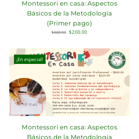
Montessori en casa: Aspectos
Básicos de la Metodología
(Primer pago)
Original
Current
$
200.00
$
600.00
price
price
was:
is:
$600.00.
$200.00.
¡En especial!
Montessori en casa: Aspectos
Básicos de la Metodología