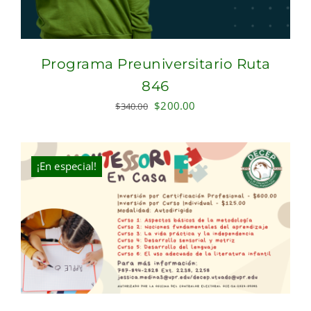
Programa Preuniversitario Ruta
846
Original
Current
$
200.00
$
340.00
price
price
was:
is:
$340.00.
$200.00.
¡En especial!