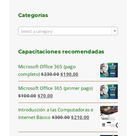
Categorías

Select a category
Capacitaciones recomendadas
Microsoft Office 365 (pago
Original
Current
completo)
$
230.00
$
190.00
price
price
Microsoft Office 365 (primer pago)
was:
is:
Original
Current
$
100.00
$
70.00
$230.00.
$190.00.
price
price
Introducción a las Computadoras e
was:
is:
Original
Current
Internet Básico
$
300.00
$
210.00
$100.00.
$70.00.
price
price
was:
is: