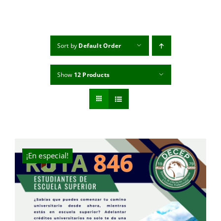
MI CUENTA
CARRITO
Sort by
Default Order
Show
12 Products
¡En especial!