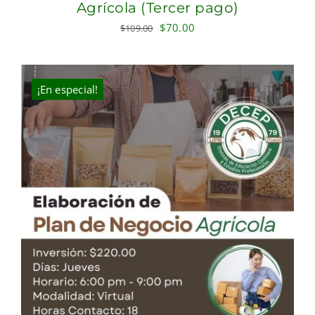
Agrícola (Tercer pago)
Original
Current
$
70.00
$
109.00
price
price
was:
is:
$109.00.
$70.00.
¡En especial!