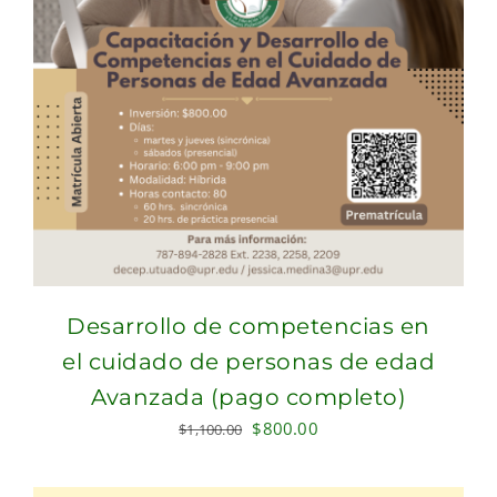
Desarrollo de competencias en
el cuidado de personas de edad
Avanzada (pago completo)
Original
Current
$
800.00
$
1,100.00
price
price
was:
is: