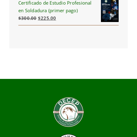
Certificado de Estudio Profesional
$300.00.
$210.00.
en Soldadura (primer pago)
Original
Current
$
300.00
$
225.00
price
price
was:
is:
$300.00.
$225.00.