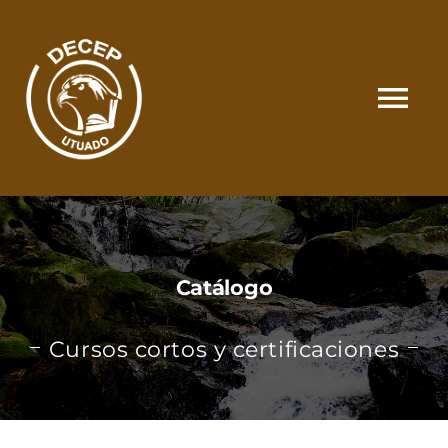
Skip
to
content
Tog
Nav
SOMOS
CATÁLOGO
Catálogo
MATRÍCULA Y PAGOS
Cursos cortos y certificaciones
CONTACTO