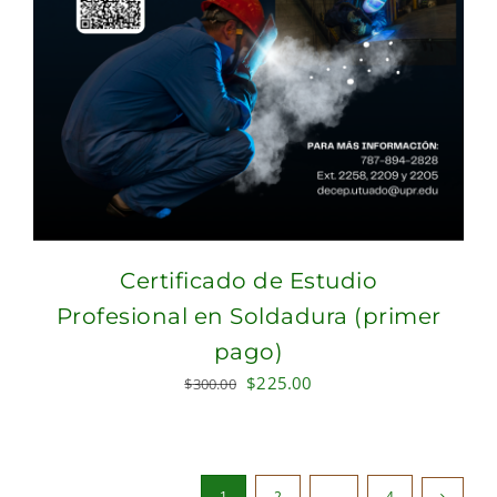
Certificado de Estudio
Profesional en Soldadura (primer
pago)
Original
Current
$
225.00
$
300.00
price
price
was:
is:
$300.00.
$225.00.
1
2
…
4