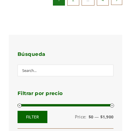
Búsqueda
Filtrar por precio
Price:
—
FILTER
$0
$1,900
Min
Max
price
price