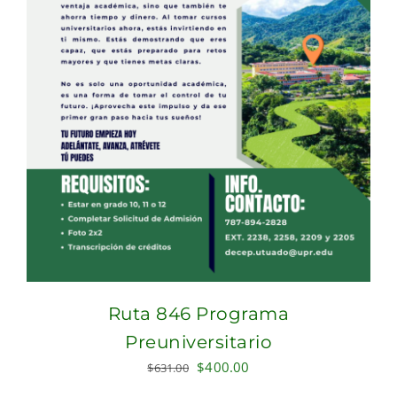
Ruta 846 Programa
Preuniversitario
Original
Current
$
400.00
$
631.00
price
price