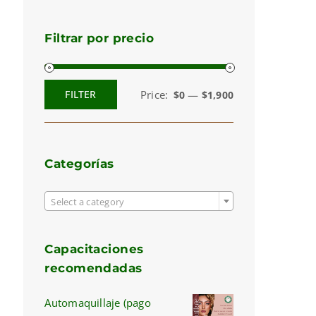
Filtrar por precio
Price:
—
FILTER
$0
$1,900
Min
Max
price
price
Categorías

Select a category
Capacitaciones
recomendadas
Automaquillaje (pago