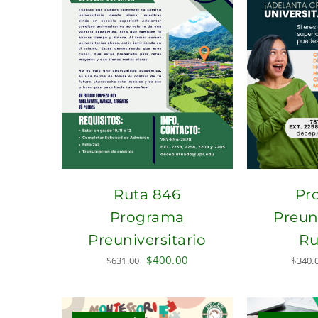
Ruta 846
Pr
Programa
Preuni
Preuniversitario
Ru
Original
Current
$
400.00
$
631.00
$
340.
price
price
was:
is:
$631.00.
$400.00.