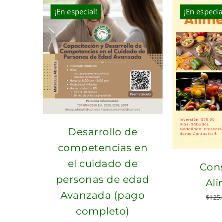
$325.00.
$220.00.
¡En especial!
¡En especia
Desarrollo de
competencias en
el cuidado de
Con
personas de edad
Al
Avanzada (pago
$
125
completo)