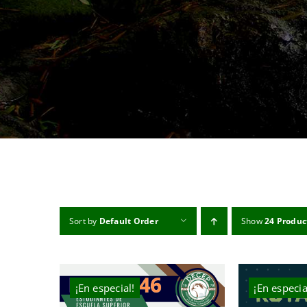
Sort by
Default Order
Show
24 Produc
¡En especial!
¡En especia