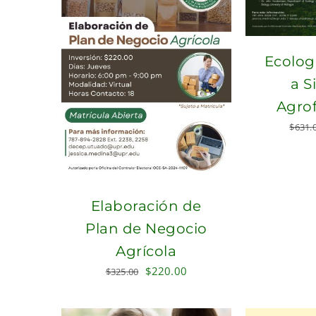
Ecolog
a S
Agrof
$
631.
Elaboración de
Plan de Negocio
Agrícola
Original
Current
$
220.00
$
325.00
price
price
was:
is: