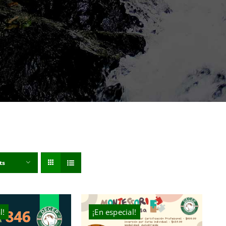
ts
l!
¡En especial!