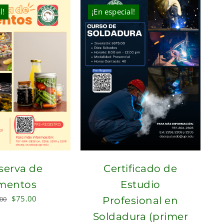
l!
¡En especial!
serva de
Certificado de
imentos
Estudio
Original
Current
$
75.00
.00
Profesional en
price
price
Soldadura (primer
was:
is: