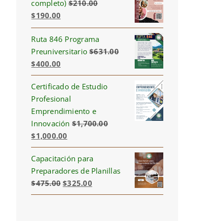
completo)
$
210.00
Original
Current
$
190.00
price
price
Ruta 846 Programa
was:
is:
Preuniversitario
$
631.00
$210.00.
$190.00.
Original
Current
$
400.00
price
price
Certificado de Estudio
was:
is:
Profesional
$631.00.
$400.00.
Emprendimiento e
Innovación
$
1,700.00
Original
Current
$
1,000.00
price
price
Capacitación para
was:
is:
Preparadores de Planillas
$1,700.00.
$1,000.00.
Original
Current
$
475.00
$
325.00
price
price
was:
is:
$475.00.
$325.00.