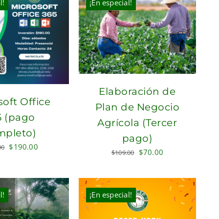
l!
¡En especial!
Elaboración de
oft Office
Plan de Negocio
5 (pago
Agrícola (Tercer
mpleto)
pago)
Original
Current
$
190.00
00
Original
Current
$
70.00
$
109.00
price
price
price
price
was:
is:
was:
is:
$230.00.
$190.00.
$109.00.
$70.00.
l!
¡En especial!