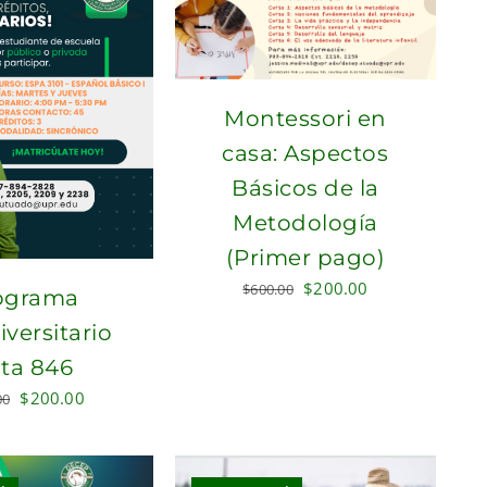
Montessori en
casa: Aspectos
Básicos de la
Metodología
(Primer pago)
Original
Current
$
200.00
$
600.00
ograma
price
price
versitario
was:
is:
ta 846
$600.00.
$200.00.
Original
Current
$
200.00
00
price
price
was:
is:
$340.00.
$200.00.