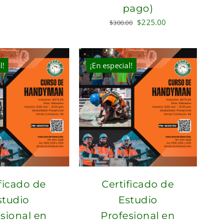
pago)
$125.00.
$75.00.
Original
Current
$
225.00
$
300.00
price
price
was:
is:
$300.00.
$225.00.
l!
¡En especial!
ficado de
Certificado de
studio
Estudio
sional en
Profesional en