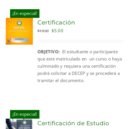
¡En especial!
Certificación
Original
Current
$
5.00
$
10.00
price
price
was:
is:
OBJETIVO:
El estudiante o participante
$10.00.
$5.00.
que este matriculado en un curso o haya
culminado y requiera una certificación
podrá solicitar a DECEP y se procederá a
tramitar el documento.
¡En especial!
Certificación de Estudio