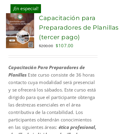
¡En especial!
Capacitación para
Preparadores de Planillas
(tercer pago)
Original
Current
$
107.00
$
200.00
price
price
was:
is:
Capacitación Para Preparadores de
$200.00.
$107.00.
Planillas
Este curso consiste de 36 horas
contacto cuya modalidad será presencial
y se ofrecerá los sábados. Este curso está
dirigido para que el participante obtenga
las destrezas esenciales en el área
contributiva de la contabilidad. Los
participantes obtendrán conocimientos
en las siguientes áreas:
ética profesional,