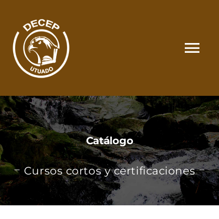
Skip
to
content
Tog
Nav
SOMOS
CATÁLOGO
Catálogo
MATRÍCULA Y PAGOS
Cursos cortos y certificaciones
CONTACTO