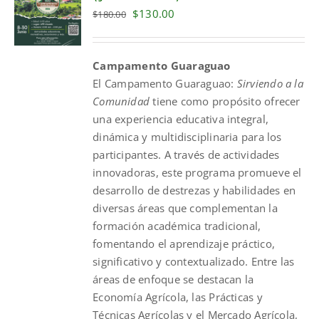
Original
Current
$
130.00
$
180.00
price
price
was:
is:
Campamento Guaraguao
$180.00.
$130.00.
El
Campamento
Guaraguao
:
Sirviendo a la
Comunidad
tiene como propósito ofrecer
una experiencia educativa integral,
dinámica y multidisciplinaria para los
participantes. A través de actividades
innovadoras, este programa promueve el
desarrollo de destrezas y habilidades en
diversas áreas que complementan la
formación académica tradicional,
fomentando el aprendizaje práctico,
significativo y contextualizado. Entre las
áreas de enfoque se destacan la
Economía Agrícola, las Prácticas y
Técnicas Agrícolas y el Mercado Agrícola,