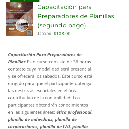
Capacitación para
Preparadores de Planillas
(segundo pago)
Original
Current
$
108.00
$
200.00
price
price
was:
is:
Capacitación Para Preparadores de
$200.00.
$108.00.
Planillas
Este curso consiste de 36 horas
contacto cuya modalidad será presencial
y se ofrecerá los sábados. Este curso está
dirigido para que el participante obtenga
las destrezas esenciales en el área
contributiva de la contabilidad. Los
participantes obtendrán conocimientos
en las siguientes áreas:
ética profesional,
planilla de individuos, planilla de
corporaciones, planilla de IVU, planilla