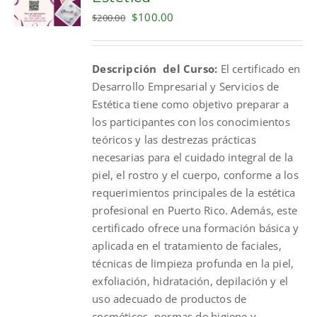
Original
Current
$
100.00
$
200.00
price
price
was:
is:
Descripción del Curso:
El certificado en
$200.00.
$100.00.
Desarrollo Empresarial y Servicios de
Estética tiene como objetivo preparar a
los participantes con los conocimientos
teóricos y las destrezas prácticas
necesarias para el cuidado integral de la
piel, el rostro y el cuerpo, conforme a los
requerimientos principales de la estética
profesional en Puerto Rico. Además, este
certificado ofrece una formación básica y
aplicada en el tratamiento de faciales,
técnicas de limpieza profunda en la piel,
exfoliación, hidratación, depilación y el
uso adecuado de productos de
cosméticos, normas de higiene y