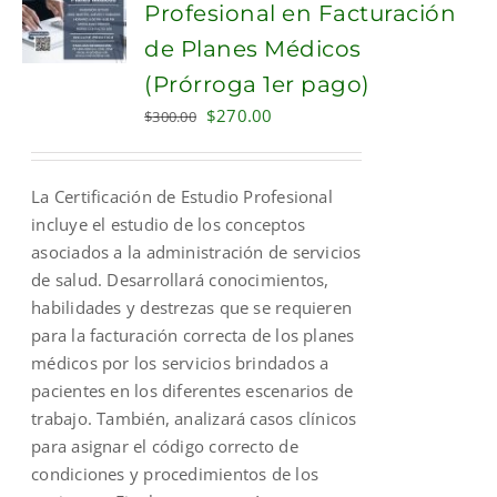
Profesional en Facturación
de Planes Médicos
(Prórroga 1er pago)
Original
Current
$
270.00
$
300.00
price
price
was:
is:
La Certificación de Estudio Profesional
$300.00.
$270.00.
incluye el estudio de los conceptos
asociados a la administración de servicios
de salud. Desarrollará conocimientos,
habilidades y destrezas que se requieren
para la facturación correcta de los planes
médicos por los servicios brindados a
pacientes en los diferentes escenarios de
trabajo. También, analizará casos clínicos
para asignar el código correcto de
condiciones y procedimientos de los