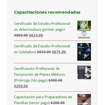
Capacitaciones recomendadas
Certificado de Estudio Profesional
en Arboricultura (primer pago)
Original
Current
$
800.00
$
634.00
price
price
Certificado de Estudio Profesional
was:
is:
Original
Current
en Soldadura
$
830.00
$
675.00
$800.00.
$634.00.
price
price
was:
is:
Certificación Profesional de
$830.00.
$675.00.
Facturación de Planes Médicos
(Prórroga 2do pago)
$
300.00
Original
Current
$
250.00
price
price
Capacitación para Preparadores de
was:
is:
Planillas (tercer pago)
$
200.00
$300.00.
$250.00.