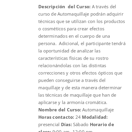
Descripción del Curso:
A través del
$210.00.
$190.00.
curso de Automaquillaje podrán adquirir
técnicas que se utilizan con los productos
o cosméticos para crear efectos
determinados en el cuerpo de una
persona. Adicional, el participante tendrá
la oportunidad de analizar las
características físicas de su rostro
relacionándolas con las distintas
correcciones y otros efectos ópticos que
pueden conseguirse a través del
maquillaje y de esta manera determinar
las técnicas de maquillaje que han de
aplicarse y la armonía cromática.
Nombre del Curso:
Automaquillaje
Horas contacto:
24
Modalidad:
presencial
Días:
Sábado
Horario de
clase:
9:00 am- 12:00 pm