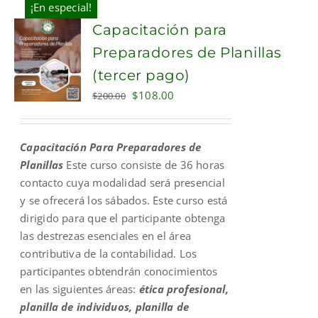
¡En especial!
Capacitación para
Preparadores de Planillas
(tercer pago)
Original
Current
$
108.00
$
200.00
price
price
was:
is:
Capacitación Para Preparadores de
$200.00.
$108.00.
Planillas
Este curso consiste de 36 horas
contacto cuya modalidad será presencial
y se ofrecerá los sábados. Este curso está
dirigido para que el participante obtenga
las destrezas esenciales en el área
contributiva de la contabilidad. Los
participantes obtendrán conocimientos
en las siguientes áreas:
ética profesional,
planilla de individuos, planilla de