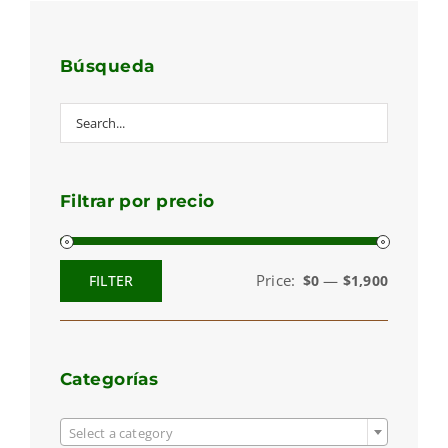
Búsqueda
Filtrar por precio
Price:
—
FILTER
$0
$1,900
Min
Max
price
price
Categorías

Select a category