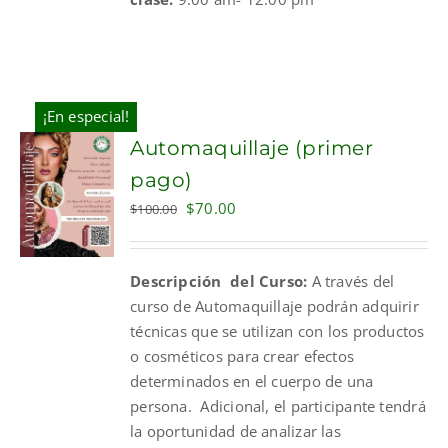
¡En especial!
Automaquillaje (primer
pago)
Original
Current
$
70.00
$
100.00
price
price
was:
is:
Descripción del Curso:
A través del
$100.00.
$70.00.
curso de Automaquillaje podrán adquirir
técnicas que se utilizan con los productos
o cosméticos para crear efectos
determinados en el cuerpo de una
persona. Adicional, el participante tendrá
la oportunidad de analizar las