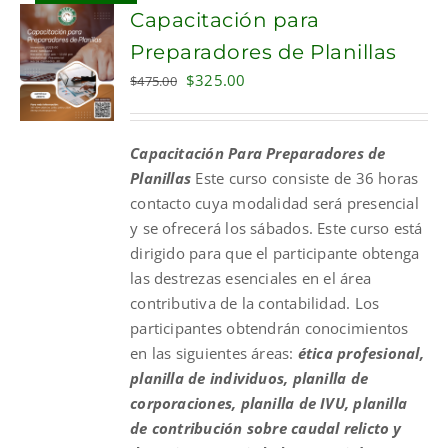
Capacitación para
Preparadores de Planillas
Original
Current
$
325.00
$
475.00
price
price
was:
is:
Capacitación Para Preparadores de
$475.00.
$325.00.
Planillas
Este curso consiste de 36 horas
contacto cuya modalidad será presencial
y se ofrecerá los sábados. Este curso está
dirigido para que el participante obtenga
las destrezas esenciales en el área
contributiva de la contabilidad. Los
participantes obtendrán conocimientos
en las siguientes áreas:
ética profesional,
planilla de individuos, planilla de
corporaciones, planilla de IVU, planilla
de contribución sobre caudal relicto y