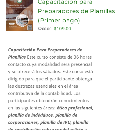
Capacitación para
Preparadores de Planillas
(Primer pago)
Original
Current
$
109.00
$
200.00
price
price
was:
is:
Capacitación Para Preparadores de
$200.00.
$109.00.
Planillas
Este curso consiste de 36 horas
contacto cuya modalidad será presencial
y se ofrecerá los sábados. Este curso está
dirigido para que el participante obtenga
las destrezas esenciales en el área
contributiva de la contabilidad. Los
participantes obtendrán conocimientos
en las siguientes áreas:
ética profesional,
planilla de individuos, planilla de
corporaciones, planilla de IVU, planilla
de contribución sobre caudal relicto y