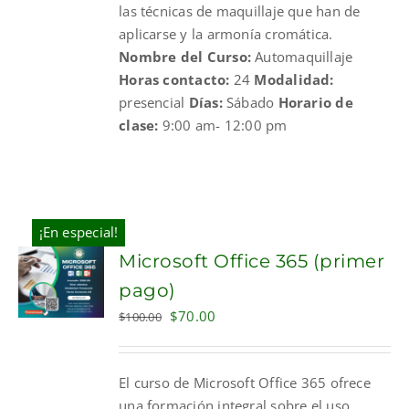
las técnicas de maquillaje que han de
aplicarse y la armonía cromática.
Nombre del Curso:
Automaquillaje
Horas contacto:
24
Modalidad:
presencial
Días:
Sábado
Horario de
clase:
9:00 am- 12:00 pm
¡En especial!
Microsoft Office 365 (primer
pago)
Original
Current
$
70.00
$
100.00
price
price
was:
is:
El curso de Microsoft Office 365 ofrece
$100.00.
$70.00.
una formación integral sobre el uso