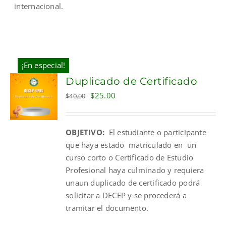
internacional.
¡En especial!
Duplicado de Certificado
Original
Current
$
25.00
$
40.00
price
price
was:
is:
OBJETIVO:
El estudiante o participante
$40.00.
$25.00.
que haya estado matriculado en un
curso corto o Certificado de Estudio
Profesional haya culminado y requiera
unaun duplicado de certificado podrá
solicitar a DECEP y se procederá a
tramitar el documento.