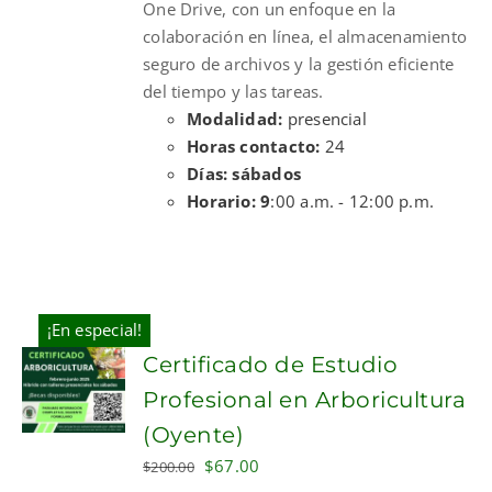
One Drive, con un enfoque en la
colaboración en línea, el almacenamiento
seguro de archivos y la gestión eficiente
del tiempo y las tareas.
Modalidad:
presencial
Horas contacto:
24
Días: sábados
Horario: 9
:00 a.m. - 12:00 p.m.
¡En especial!
Certificado de Estudio
Profesional en Arboricultura
(Oyente)
Original
Current
$
67.00
$
200.00
price
price