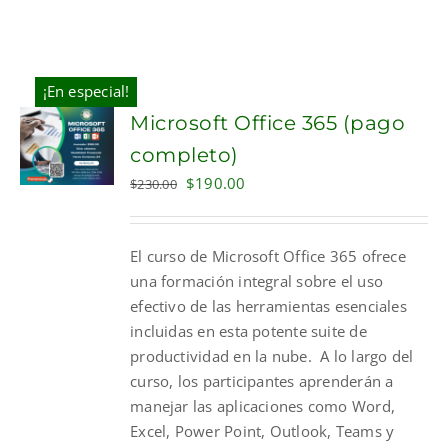
¡En especial!
Microsoft Office 365 (pago
completo)
Original
Current
$
190.00
$
230.00
price
price
was:
is:
El curso de Microsoft Office 365 ofrece
$230.00.
$190.00.
una formación integral sobre el uso
efectivo de las herramientas esenciales
incluidas en esta potente suite de
productividad en la nube. A lo largo del
curso, los participantes aprenderán a
manejar las aplicaciones como Word,
Excel, Power Point, Outlook, Teams y