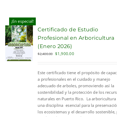
¡En especial!
Certificado de Estudio
Profesional en Arboricultura
(Enero 2026)
Original
Current
$
1,900.00
$
2,400.00
price
price
was:
is:
Este certificado tiene el propósito de capac
$2,400.00.
$1,900.00.
a profesionales en el cuidado y manejo
adecuado de arboles, promoviendo así la
sostenibilidad y la protección de los recur
naturales en Puerto Rico. La arboricultura
una disciplina esencial para la preservaci
los ecosistemas y el desarrollo sostenible,