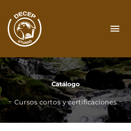
Skip
to
content
Tog
Nav
SOMOS
CATÁLOGO
Catálogo
MATRÍCULA Y PAGOS
Cursos cortos y certificaciones
CONTACTO