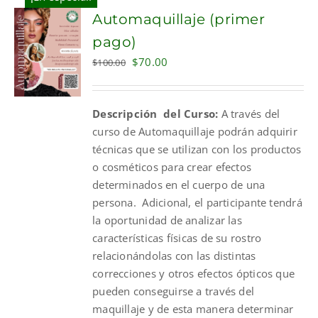
Automaquillaje (primer
pago)
Original
Current
$
70.00
$
100.00
price
price
was:
is:
Descripción del Curso:
A través del
$100.00.
$70.00.
curso de Automaquillaje podrán adquirir
técnicas que se utilizan con los productos
o cosméticos para crear efectos
determinados en el cuerpo de una
persona. Adicional, el participante tendrá
la oportunidad de analizar las
características físicas de su rostro
relacionándolas con las distintas
correcciones y otros efectos ópticos que
pueden conseguirse a través del
maquillaje y de esta manera determinar