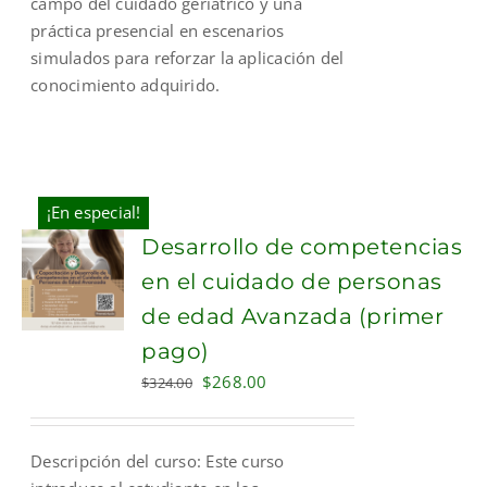
campo del cuidado geriátrico y una
práctica presencial en escenarios
simulados para reforzar la aplicación del
conocimiento adquirido.
¡En especial!
Desarrollo de competencias
en el cuidado de personas
de edad Avanzada (primer
pago)
Original
Current
$
268.00
$
324.00
price
price
was:
is:
Descripción del curso: Este curso
$324.00.
$268.00.