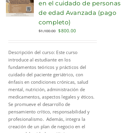
en el cuidado de personas
de edad Avanzada (pago
completo)
Original
Current
$
800.00
$
1,100.00
price
price
was:
is:
Descripción del curso: Este curso
$1,100.00.
$800.00.
introduce al estudiante en los
fundamentos teóricos y prácticos del
cuidado del paciente geriátrico, con
énfasis en condiciones crónicas, salud
mental, nutrición, administración de
medicamentos, aspectos legales y éticos.
Se promueve el desarrollo de
pensamiento crítico, responsabilidad y
profesionalismo. Además, integra la
creación de un plan de negocio en el