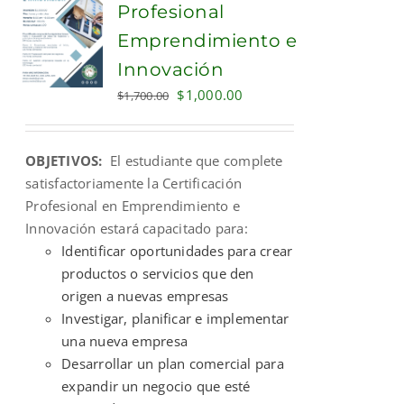
Profesional
Emprendimiento e
Innovación
Original
Current
$
1,000.00
$
1,700.00
price
price
was:
is:
OBJETIVOS:
El estudiante que complete
$1,700.00.
$1,000.00.
satisfactoriamente la Certificación
Profesional en Emprendimiento e
Innovación estará capacitado para:
Identificar oportunidades para crear
productos o servicios que den
origen a nuevas empresas
Investigar, planificar e implementar
una nueva empresa
Desarrollar un plan comercial para
expandir un negocio que esté