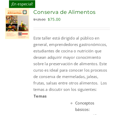
¡En especial!
Conserva de Alimentos
Original
Current
$
75.00
$
125.00
price
price
was:
is:
Este taller está dirigido al público en
$125.00.
$75.00.
general, emprendedores gastronómicos,
estudiantes de cocina o nutrición que
desean adquirir mayor conocimiento
sobre la preservación de alimentos. Este
curso es ideal para conocer los procesos
de conserva de mermeladas, jaleas,
frutas, salsas entre otros alimentos.
Los
temas a discutir son los siguientes:
Temas
Conceptos
básicos: