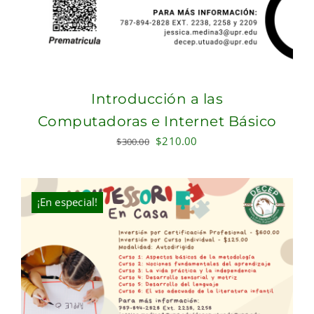
Introducción a las
Computadoras e Internet Básico
Original
Current
$
210.00
$
300.00
price
price
was:
is:
$300.00.
$210.00.
¡En especial!