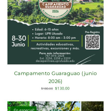
Campamento Guaraguao (junio
2026)
Original
Current
$
130.00
$
180.00
price
price
was:
is:
$180.00.
$130.00.
¡En especial!