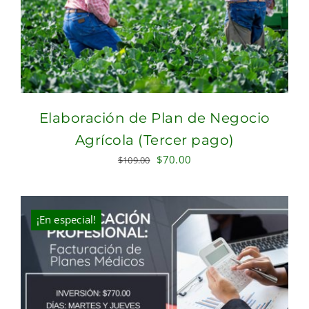
Elaboración de Plan de Negocio
Agrícola (Tercer pago)
Original
Current
$
70.00
$
109.00
price
price
was:
is:
$109.00.
$70.00.
¡En especial!