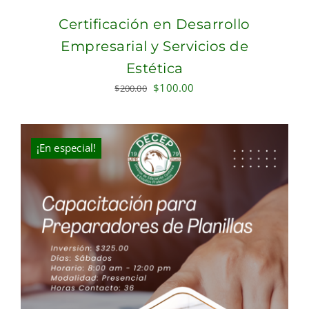
Certificación en Desarrollo
Empresarial y Servicios de
Estética
Original
Current
$
100.00
$
200.00
price
price
was:
is:
$200.00.
$100.00.
¡En especial!