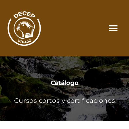
Skip
to
content
Tog
Nav
SOMOS
CATÁLOGO
Catálogo
MATRÍCULA Y PAGOS
Cursos cortos y certificaciones
CONTACTO