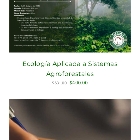
Ecología Aplicada a Sistemas
Agroforestales
Original
Current
$
400.00
$
631.00
price
price
was:
is:
$631.00.
$400.00.