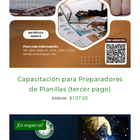
Capacitación para Preparadores
de Planillas (tercer pago)
Original
Current
$
107.00
$
200.00
price
price
was:
is:
$200.00.
$107.00.
¡En especial!