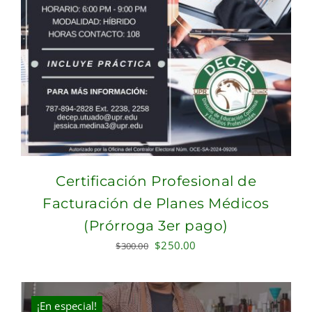
Certificación Profesional de
Facturación de Planes Médicos
(Prórroga 3er pago)
Original
Current
$
250.00
$
300.00
price
price
was:
is:
$300.00.
$250.00.
¡En especial!