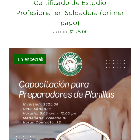
Certificado de Estudio
Profesional en Soldadura (primer
pago)
Original
Current
$
225.00
$
300.00
price
price
was:
is:
$300.00.
$225.00.
¡En especial!