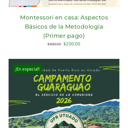
Montessori en casa: Aspectos
Básicos de la Metodología
(Primer pago)
Original
Current
$
200.00
$
600.00
price
price
was:
is:
$600.00.
$200.00.
¡En especial!