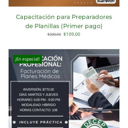
Capacitación para Preparadores
de Planillas (Primer pago)
Original
Current
$
109.00
$
200.00
price
price
was:
is:
$200.00.
$109.00.
¡En especial!