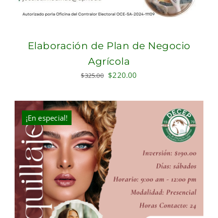
Elaboración de Plan de Negocio
Agrícola
Original
Current
$
220.00
$
325.00
price
price
was:
is:
$325.00.
$220.00.
¡En especial!