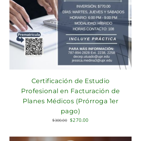
Certificación de Estudio
Profesional en Facturación de
Planes Médicos (Prórroga 1er
pago)
Original
Current
$
270.00
$
300.00
price
price
was:
is: