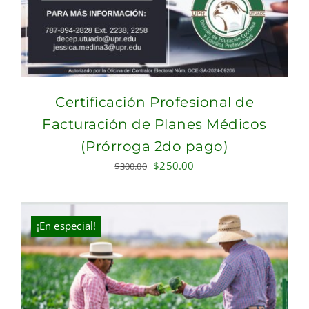
Certificación Profesional de
Facturación de Planes Médicos
(Prórroga 2do pago)
Original
Current
$
250.00
$
300.00
price
price
was:
is:
$300.00.
$250.00.
¡En especial!