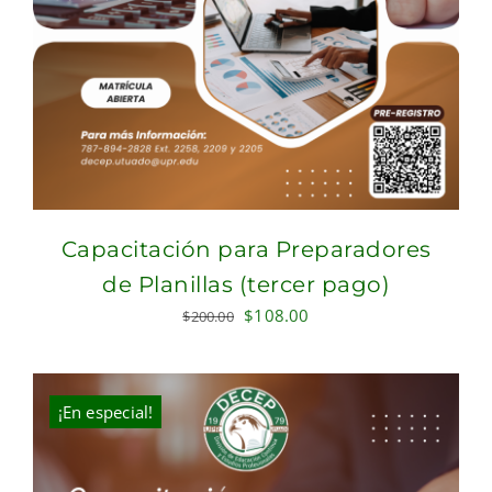
Capacitación para Preparadores
de Planillas (tercer pago)
Original
Current
$
108.00
$
200.00
price
price
was:
is:
$200.00.
$108.00.
¡En especial!