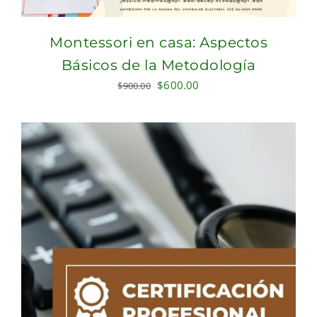
Montessori en casa: Aspectos
Básicos de la Metodología
Original
Current
$
600.00
$
900.00
price
price
was:
is:
$900.00.
$600.00.