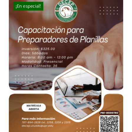
$300.00.
$270.00.
¡En especial!