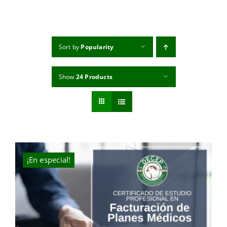
MI CUENTA
CARRITO
Sort by
Popularity
Show
24 Products
¡En especial!