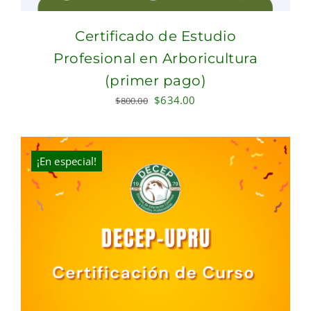
Certificado de Estudio
Profesional en Arboricultura
(primer pago)
Original
Current
$
634.00
$
800.00
price
price
was:
is:
$800.00.
$634.00.
¡En especial!