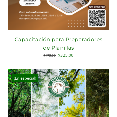
Capacitación para Preparadores
de Planillas
Original
Current
$
325.00
$
475.00
price
price
was:
is:
$475.00.
$325.00.
¡En especial!