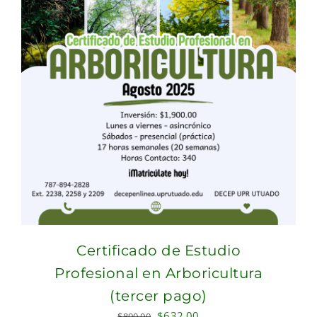
Certificado de Estudio
Profesional en Arboricultura
(tercer pago)
Original
Current
$
632.00
$
800.00