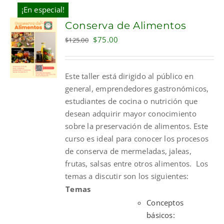
¡En especial!
Conserva de Alimentos
Original
Current
$
75.00
$
125.00
price
price
was:
is:
Este taller está dirigido al público en
$125.00.
$75.00.
general, emprendedores gastronómicos,
estudiantes de cocina o nutrición que
desean adquirir mayor conocimiento
sobre la preservación de alimentos. Este
curso es ideal para conocer los procesos
de conserva de mermeladas, jaleas,
frutas, salsas entre otros alimentos.
Los
temas a discutir son los siguientes:
Temas
Conceptos
básicos: