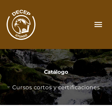
Skip
to
content
Tog
Nav
SOMOS
CATÁLOGO
Catálogo
MATRÍCULA Y PAGOS
Cursos cortos y certificaciones
CONTACTO