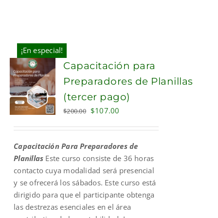
¡En especial!
Capacitación para
Preparadores de Planillas
(tercer pago)
Original
Current
$
107.00
$
200.00
price
price
was:
is:
Capacitación Para Preparadores de
$200.00.
$107.00.
Planillas
Este curso consiste de 36 horas
contacto cuya modalidad será presencial
y se ofrecerá los sábados. Este curso está
dirigido para que el participante obtenga
las destrezas esenciales en el área