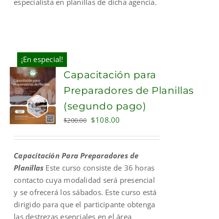
especialista en planillas de dicha agencia.
¡En especial!
Capacitación para
Preparadores de Planillas
(segundo pago)
Original
Current
$
108.00
$
200.00
price
price
was:
is:
Capacitación Para Preparadores de
$200.00.
$108.00.
Planillas
Este curso consiste de 36 horas
contacto cuya modalidad será presencial
y se ofrecerá los sábados. Este curso está
dirigido para que el participante obtenga
las destrezas esenciales en el área