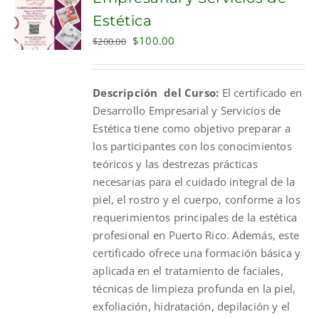
Estética
Original
Current
$
100.00
$
200.00
price
price
was:
is:
Descripción del Curso:
El certificado en
$200.00.
$100.00.
Desarrollo Empresarial y Servicios de
Estética tiene como objetivo preparar a
los participantes con los conocimientos
teóricos y las destrezas prácticas
necesarias para el cuidado integral de la
piel, el rostro y el cuerpo, conforme a los
requerimientos principales de la estética
profesional en Puerto Rico. Además, este
certificado ofrece una formación básica y
aplicada en el tratamiento de faciales,
técnicas de limpieza profunda en la piel,
exfoliación, hidratación, depilación y el