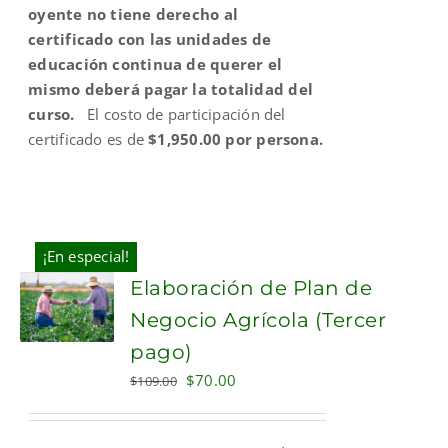
oyente no tiene derecho al
certificado con las unidades de
educación continua de querer el
mismo deberá pagar la totalidad del
curso.
El costo de participación del
certificado es de
$1,950.00 por persona.
¡En especial!
Elaboración de Plan de
Negocio Agrícola (Tercer
pago)
Original
Current
$
70.00
$
109.00
price
price
was:
is: