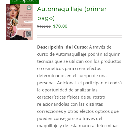
Automaquillaje (primer
pago)
Original
Current
$
70.00
$
100.00
price
price
was:
is:
Descripción del Curso:
A través del
$100.00.
$70.00.
curso de Automaquillaje podrán adquirir
técnicas que se utilizan con los productos
o cosméticos para crear efectos
determinados en el cuerpo de una
persona. Adicional, el participante tendrá
la oportunidad de analizar las
características físicas de su rostro
relacionándolas con las distintas
correcciones y otros efectos ópticos que
pueden conseguirse a través del
maquillaje y de esta manera determinar