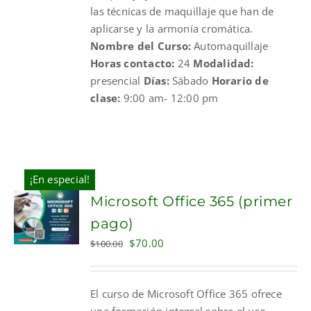
las técnicas de maquillaje que han de
aplicarse y la armonía cromática.
Nombre del Curso:
Automaquillaje
Horas contacto:
24
Modalidad:
presencial
Días:
Sábado
Horario de
clase:
9:00 am- 12:00 pm
¡En especial!
Microsoft Office 365 (primer
pago)
Original
Current
$
70.00
$
100.00
price
price
was:
is:
El curso de Microsoft Office 365 ofrece
$100.00.
$70.00.
una formación integral sobre el uso