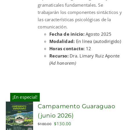
gramaticales fundamentales. Se
trabajarán los componentes sintácticos y
las características psicológicas de la
comunicación.
Fecha de inicio:
Agosto 2025
Modalidad:
En línea (autodirigido)
Horas contacto:
12
Recurso:
Dra. Limary Ruiz Aponte
(Ad honorem)
¡En especial!
Campamento Guaraguao
(junio 2026)
Original
Current
$
130.00
$
180.00