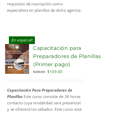
requisitos de inscripción como
especialista en planillas de dicha agencia.
¡En especial!
Capacitación para
Preparadores de Planillas
(Primer pago)
Original
Current
$
109.00
$
200.00
price
price
was:
is:
Capacitación Para Preparadores de
$200.00.
$109.00.
Planillas
Este curso consiste de 36 horas
contacto cuya modalidad será presencial
y se ofrecerá los sábados. Este curso está