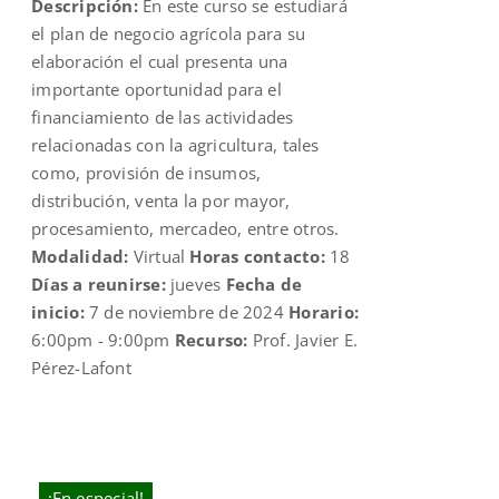
Descripción:
En este curso se estudiará
$109.00.
$70.00.
el plan de negocio agrícola para su
elaboración el cual presenta una
importante oportunidad para el
financiamiento de las actividades
relacionadas con la agricultura, tales
como, provisión de insumos,
distribución, venta la por mayor,
procesamiento, mercadeo, entre otros.
Modalidad:
Virtual
Horas contacto:
18
Días a reunirse:
jueves
Fecha de
inicio:
7 de noviembre de 2024
Horario:
6:00pm - 9:00pm
Recurso:
Prof. Javier E.
Pérez-Lafont
¡En especial!