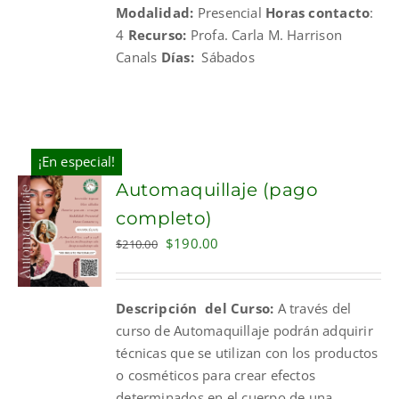
Modalidad:
Presencial
Horas contacto
:
4
Recurso:
Profa. Carla M. Harrison
Canals
Días:
Sábados
¡En especial!
Automaquillaje (pago
completo)
Original
Current
$
190.00
$
210.00
price
price
was:
is:
Descripción del Curso:
A través del
$210.00.
$190.00.
curso de Automaquillaje podrán adquirir
técnicas que se utilizan con los productos
o cosméticos para crear efectos
determinados en el cuerpo de una