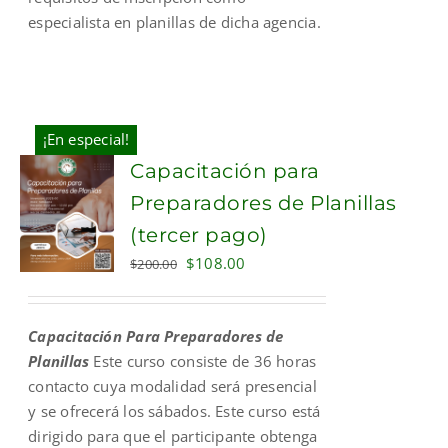
especialista en planillas de dicha agencia.
¡En especial!
Capacitación para
Preparadores de Planillas
(tercer pago)
Original
Current
$
108.00
$
200.00
price
price
was:
is:
Capacitación Para Preparadores de
$200.00.
$108.00.
Planillas
Este curso consiste de 36 horas
contacto cuya modalidad será presencial
y se ofrecerá los sábados. Este curso está
dirigido para que el participante obtenga