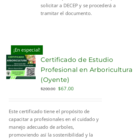
solicitar a DECEP y se procederá a
tramitar el documento.
¡En especial!
Certificado de Estudio
Profesional en Arboricultura
(Oyente)
Original
Current
$
67.00
$
200.00
price
price
was:
is:
Este certificado tiene el propósito de
$200.00.
$67.00.
capacitar a profesionales en el cuidado y
manejo adecuado de arboles,
promoviendo así la sostenibilidad y la