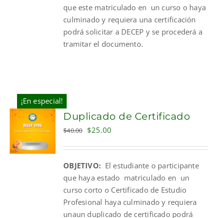
que este matriculado en un curso o haya
culminado y requiera una certificación
podrá solicitar a DECEP y se procederá a
tramitar el documento.
¡En especial!
Duplicado de Certificado
Original
Current
$
25.00
$
40.00
price
price
was:
is:
OBJETIVO:
El estudiante o participante
$40.00.
$25.00.
que haya estado matriculado en un
curso corto o Certificado de Estudio
Profesional haya culminado y requiera
unaun duplicado de certificado podrá