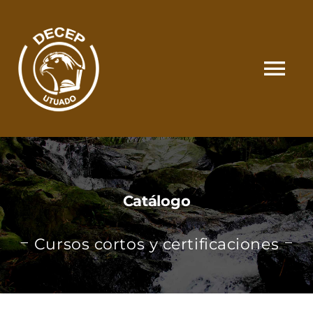
Skip
to
content
Tog
Nav
SOMOS
CATÁLOGO
Catálogo
MATRÍCULA Y PAGOS
Cursos cortos y certificaciones
CONTACTO