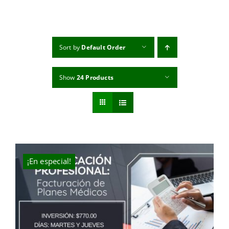
MI CUENTA
CARRITO
Sort by
Default Order
Show
24 Products
¡En especial!