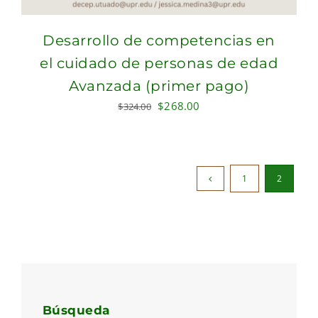
Desarrollo de competencias en
el cuidado de personas de edad
Avanzada (primer pago)
Original
Current
$
268.00
$
324.00
price
price
was:
is:
$324.00.
$268.00.
1
2
Búsqueda