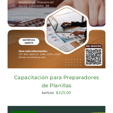
Capacitación para Preparadores
de Planillas
Original
Current
$
325.00
$
475.00
price
price
was:
is:
$475.00.
$325.00.