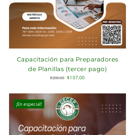
Capacitación para Preparadores
de Planillas (tercer pago)
Original
Current
$
107.00
$
200.00
price
price
was:
is:
$200.00.
$107.00.
¡En especial!