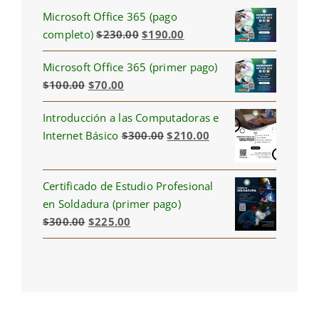
Microsoft Office 365 (pago
Original
Current
completo)
$
230.00
$
190.00
price
price
Microsoft Office 365 (primer pago)
was:
is:
Original
Current
$
100.00
$
70.00
$230.00.
$190.00.
price
price
Introducción a las Computadoras e
was:
is:
Original
Current
Internet Básico
$
300.00
$
210.00
$100.00.
$70.00.
price
price
was:
is:
Certificado de Estudio Profesional
$300.00.
$210.00.
en Soldadura (primer pago)
Original
Current
$
300.00
$
225.00
price
price
was:
is:
$300.00.
$225.00.