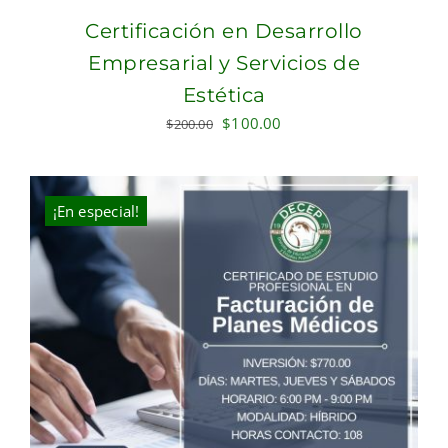
Certificación en Desarrollo
Empresarial y Servicios de
Estética
Original
Current
$
100.00
$
200.00
price
price
was:
is:
$200.00.
$100.00.
¡En especial!