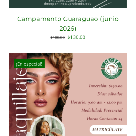
Campamento Guaraguao (junio
2026)
Original
Current
$
130.00
$
180.00
price
price
was:
is:
$180.00.
$130.00.
¡En especial!