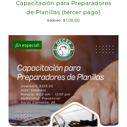
Capacitación para Preparadores
de Planillas (tercer pago)
Original
Current
$
108.00
$
200.00
price
price
was:
is:
$200.00.
$108.00.
¡En especial!