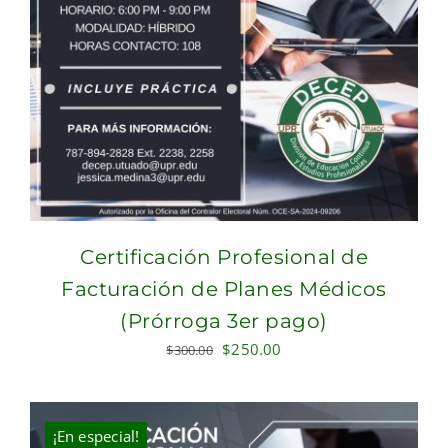
Certificación Profesional de
Facturación de Planes Médicos
(Prórroga 3er pago)
Original
Current
$
250.00
$
300.00
price
price
was:
is:
$300.00.
$250.00.
¡En especial!