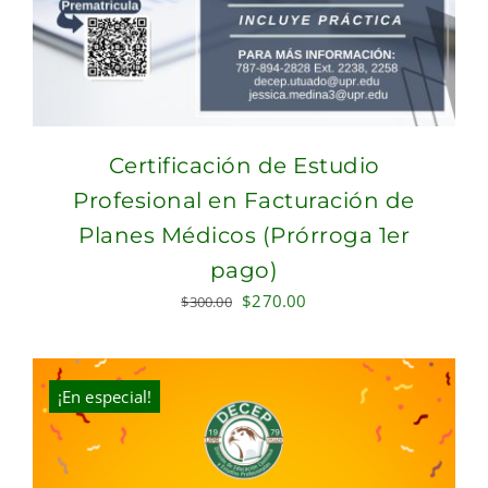
Certificación de Estudio
Profesional en Facturación de
Planes Médicos (Prórroga 1er
pago)
Original
Current
$
270.00
$
300.00
price
price
was:
is:
$300.00.
$270.00.
¡En especial!