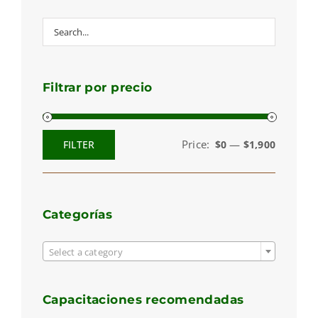
Filtrar por precio
Price:
—
FILTER
$0
$1,900
Min
Max
price
price
Categorías

Select a category
Capacitaciones recomendadas