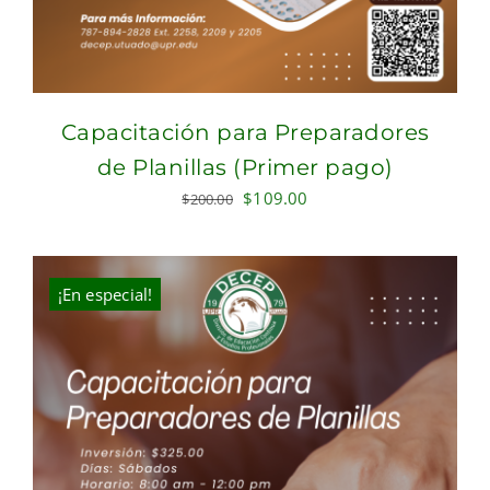
Capacitación para Preparadores
de Planillas (Primer pago)
Original
Current
$
109.00
$
200.00
price
price
was:
is:
$200.00.
$109.00.
¡En especial!