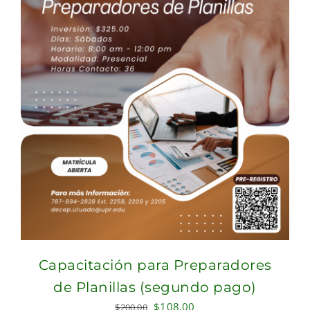
Capacitación para Preparadores
de Planillas (segundo pago)
Original
Current
$
108.00
$
200.00