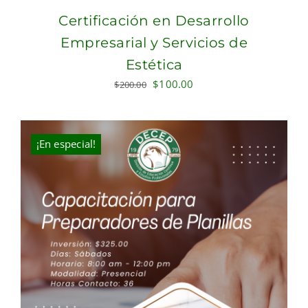
Certificación en Desarrollo
Empresarial y Servicios de
Estética
Original
Current
$
100.00
$
200.00
price
price
was:
is:
$200.00.
$100.00.
¡En especial!