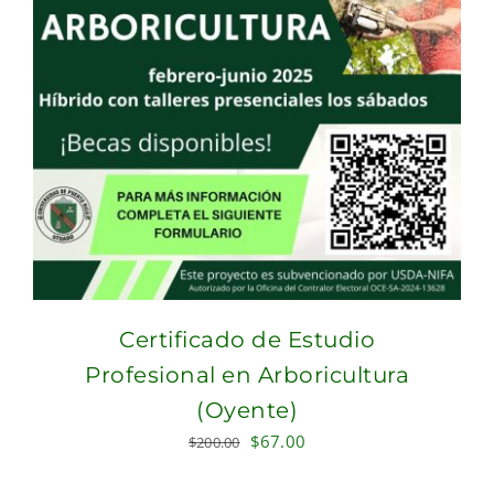
Certificado de Estudio
Profesional en Arboricultura
(Oyente)
Original
Current
$
67.00
$
200.00
price
price