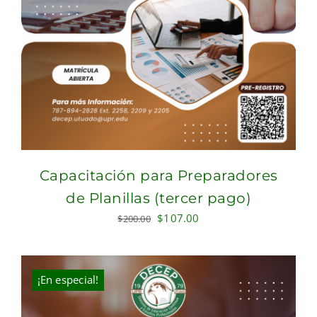
Capacitación para Preparadores
de Planillas (tercer pago)
Original
Current
$
107.00
$
200.00
price
price
was:
is:
$200.00.
$107.00.
¡En especial!