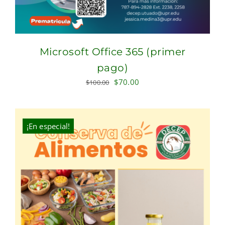
Microsoft Office 365 (primer
pago)
Original
Current
$
70.00
$
100.00
price
price
was:
is:
$100.00.
$70.00.
¡En especial!