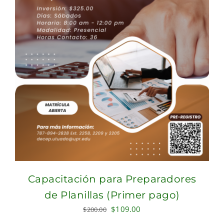
Capacitación para Preparadores
de Planillas (Primer pago)
Original
Current
$
109.00
$
200.00
price
price