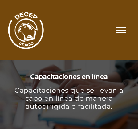
Skip
to
content
Tog
Nav
SOMOS
Capacitaciones en línea
CATÁLOGO
Capacitaciones que se llevan a
cabo en línea de manera
MATRÍCULA Y PAGOS
autodirigida o facilitada.
CONTACTO