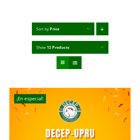
MI CUENTA
CARRITO
Sort by
Price
Show
12 Products
¡En especial!