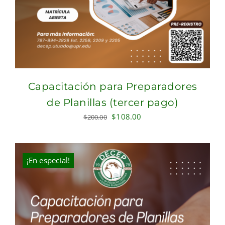
Capacitación para Preparadores
de Planillas (tercer pago)
Original
Current
$
108.00
$
200.00
price
price
was:
is:
$200.00.
$108.00.
¡En especial!