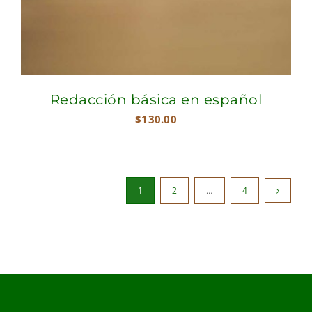
Redacción básica en español
$
130.00
1
2
…
4