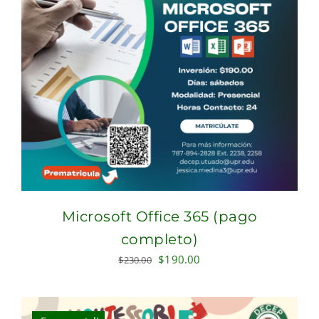
Microsoft Office 365 (pago
completo)
Original
Current
$
190.00
$
230.00
price
price
was:
is:
$230.00.
$190.00.