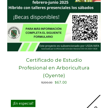
Certificado de Estudio
Profesional en Arboricultura
(Oyente)
Original
Current
$
67.00
$
200.00
price
price
was:
is:
$200.00.
$67.00.
¡En especial!