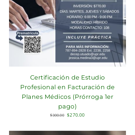
Certificación de Estudio
Profesional en Facturación de
Planes Médicos (Prórroga 1er
pago)
Original
Current
$
270.00
$
300.00
price
price
was:
is: