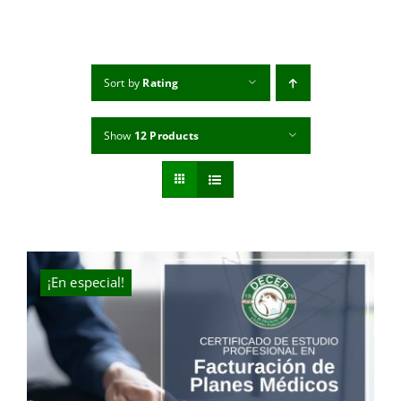
MI CUENTA
CARRITO
Sort by
Rating
Show
12 Products
¡En especial!