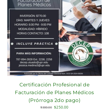
Certificación Profesional de
Facturación de Planes Médicos
(Prórroga 2do pago)
Original
Current
$
250.00
$
300.00