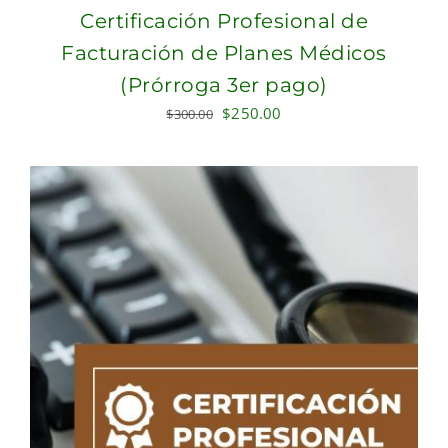
Certificación Profesional de
Facturación de Planes Médicos
(Prórroga 3er pago)
Original
Current
$
250.00
$
300.00
price
price
was:
is:
$300.00.
$250.00.