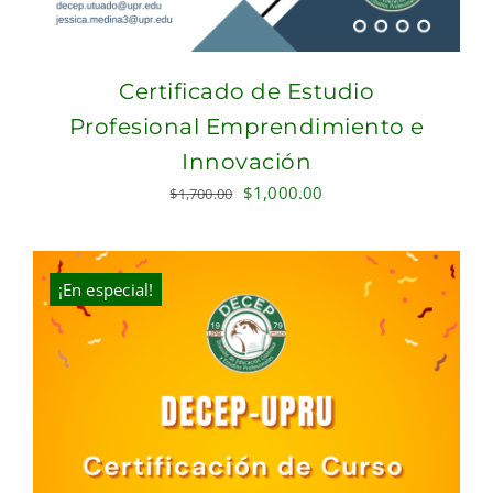
Certificado de Estudio
Profesional Emprendimiento e
Innovación
Original
Current
$
1,000.00
$
1,700.00
price
price
was:
is:
$1,700.00.
$1,000.00.
¡En especial!