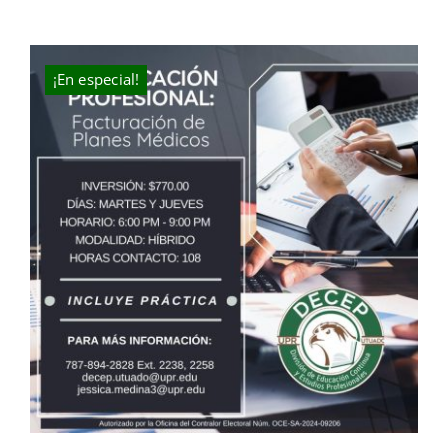
price
price
was:
is:
$300.00.
$250.00.
¡En especial!