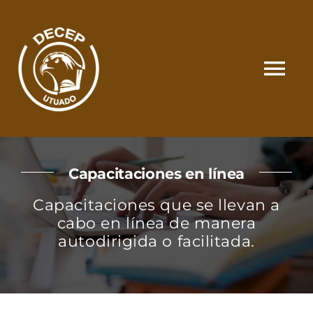
Skip
to
content
Tog
Nav
SOMOS
Capacitaciones en línea
CATÁLOGO
Capacitaciones que se llevan a
cabo en línea de manera
MATRÍCULA Y PAGOS
autodirigida o facilitada.
CONTACTO