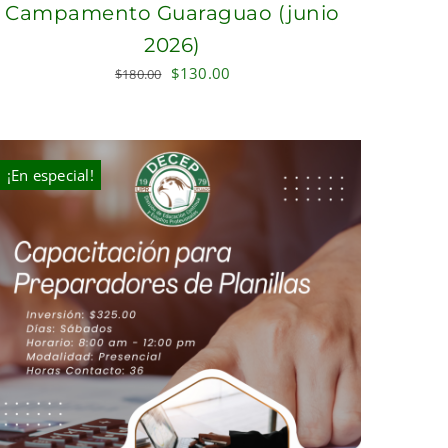
Campamento Guaraguao (junio
2026)
Original
Current
$
130.00
$
180.00
price
price
was:
is:
$180.00.
$130.00.
¡En especial!