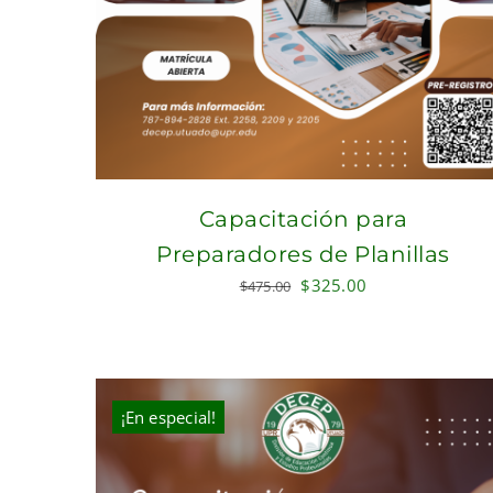
Capacitación para
Preparadores de Planillas
Original
Current
$
325.00
$
475.00
price
price
was:
is:
$475.00.
$325.00.
¡En especial!