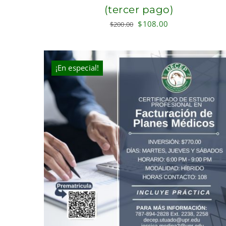
(tercer pago)
Original
Current
$
108.00
$
200.00
price
price
was:
is:
$200.00.
$108.00.
¡En especial!