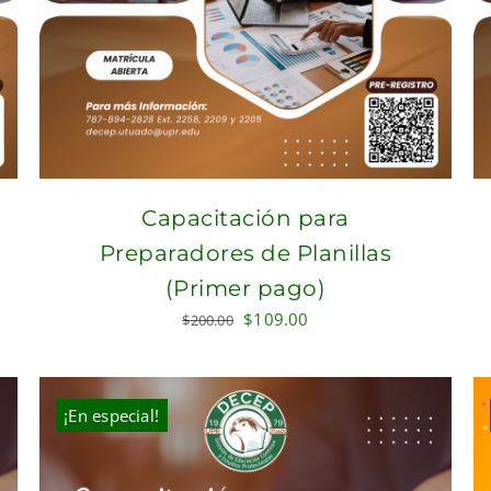
Capacitación para
Preparadores de Planillas
(Primer pago)
Original
Current
$
109.00
$
200.00
price
price
was:
is:
$200.00.
$109.00.
¡En especial!