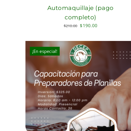
Automaquillaje (pago
completo)
Original
Current
$
190.00
$
210.00
price
price
was:
is:
$210.00.
$190.00.
¡En especial!