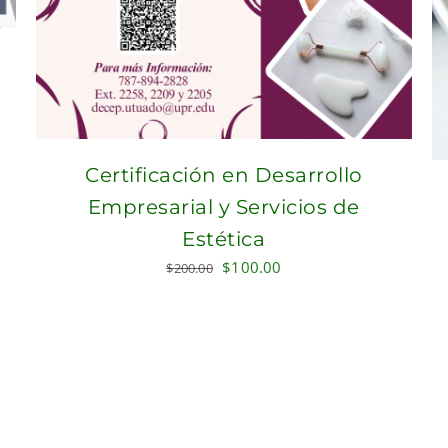
Certificación en Desarrollo
Empresarial y Servicios de
Estética
Original
Current
$
100.00
$
200.00
price
price
was:
is:
$200.00.
$100.00.