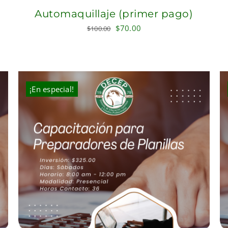
Automaquillaje (primer pago)
Original
Current
$
70.00
$
100.00
price
price
was:
is:
$100.00.
$70.00.
¡En especial!