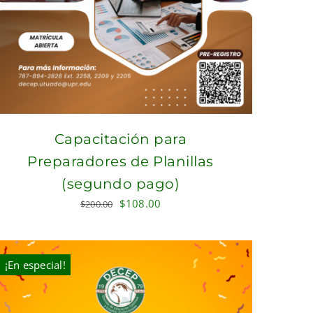
Capacitación para
Preparadores de Planillas
(segundo pago)
Original
Current
$
108.00
$
200.00
price
price
was:
is:
$200.00.
$108.00.
¡En especial!