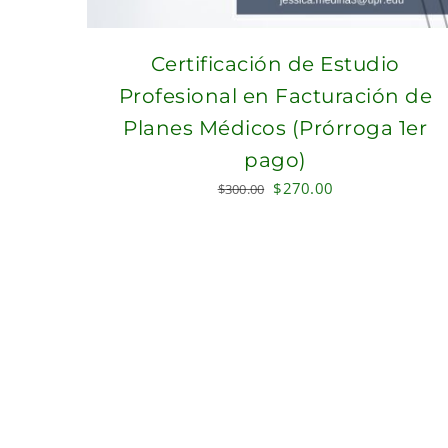
Certificación de Estudio
Profesional en Facturación de
Planes Médicos (Prórroga 1er
pago)
Original
Current
$
270.00
$
300.00
price
price
was:
is:
$300.00.
$270.00.