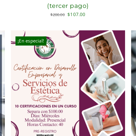
(tercer pago)
Original
Current
$
107.00
$
200.00
price
price
was:
is:
$200.00.
$107.00.
¡En especial!