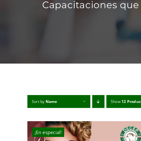
Capacitaciones que 
Sort by
Name
Show
12 Produc
¡En especial!