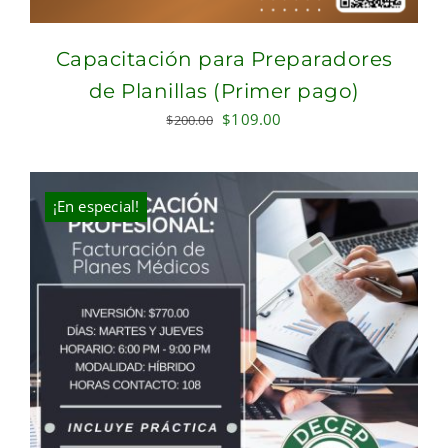
Capacitación para Preparadores
de Planillas (Primer pago)
Original
Current
$
109.00
$
200.00
price
price
was:
is:
$200.00.
$109.00.
¡En especial!