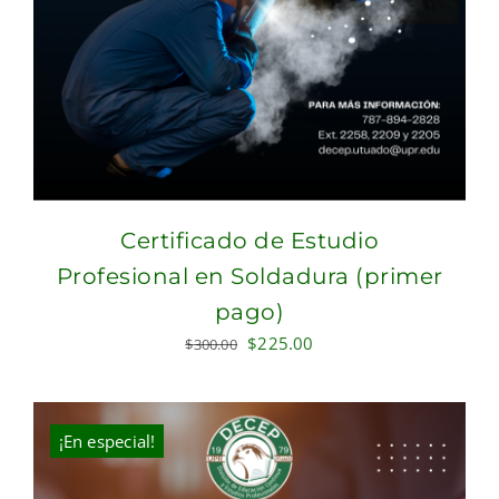
Certificado de Estudio
Profesional en Soldadura (primer
pago)
Original
Current
$
225.00
$
300.00
price
price
was:
is:
$300.00.
$225.00.
¡En especial!