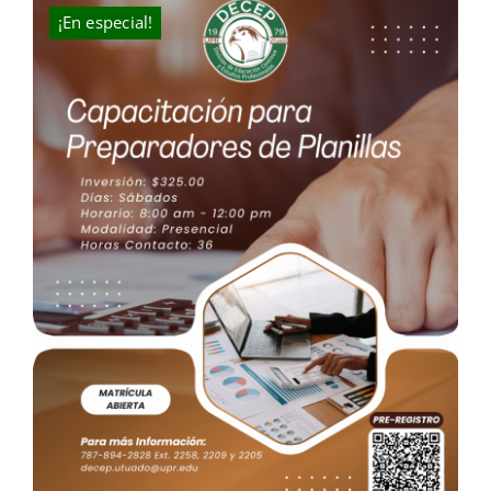
$300.00.
$270.00.
¡En especial!