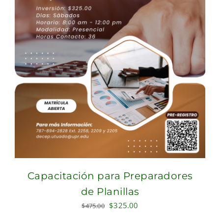
Capacitación para Preparadores
de Planillas
Original
Current
$
325.00
$
475.00
price
price