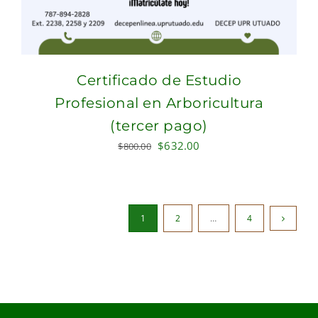
Certificado de Estudio
Profesional en Arboricultura
(tercer pago)
Original
Current
$
632.00
$
800.00
price
price
was:
is:
$800.00.
$632.00.
1
2
…
4