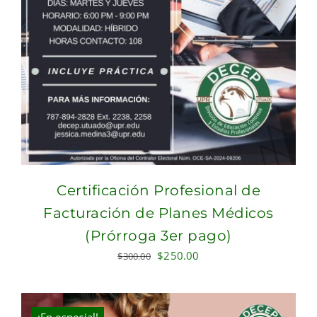
Certificación Profesional de
Facturación de Planes Médicos
(Prórroga 3er pago)
Original
Current
$
250.00
$
300.00
price
price
was:
is:
$300.00.
$250.00.