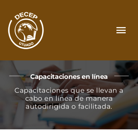
Skip
to
content
Tog
Nav
SOMOS
Capacitaciones en línea
CATÁLOGO
Capacitaciones que se llevan a
cabo en línea de manera
MATRÍCULA Y PAGOS
autodirigida o facilitada.
CONTACTO