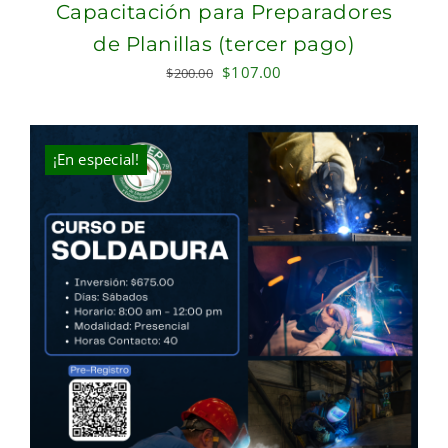
Capacitación para Preparadores
de Planillas (tercer pago)
Original
Current
$
107.00
$
200.00
price
price
was:
is:
$200.00.
$107.00.
¡En especial!