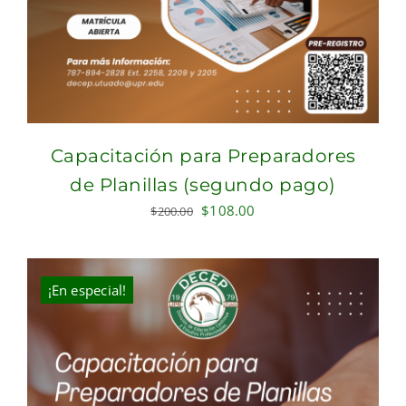
Capacitación para Preparadores
de Planillas (segundo pago)
Original
Current
$
108.00
$
200.00
price
price
was:
is:
$200.00.
$108.00.
¡En especial!