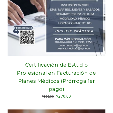
Certificación de Estudio
Profesional en Facturación de
Planes Médicos (Prórroga 1er
pago)
Original
Current
$
270.00
$
300.00
price
price
was:
is: