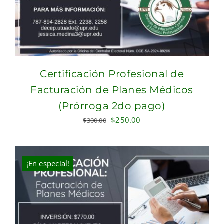
Certificación Profesional de
Facturación de Planes Médicos
(Prórroga 2do pago)
Original
Current
$
250.00
$
300.00
price
price
was:
is:
$300.00.
$250.00.
¡En especial!