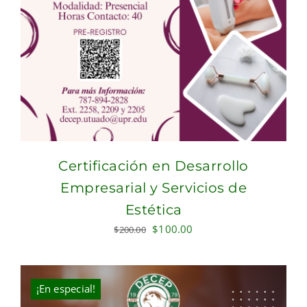
Certificación en Desarrollo
Empresarial y Servicios de
Estética
Original
Current
$
100.00
$
200.00
price
price
was:
is:
$200.00.
$100.00.
¡En especial!