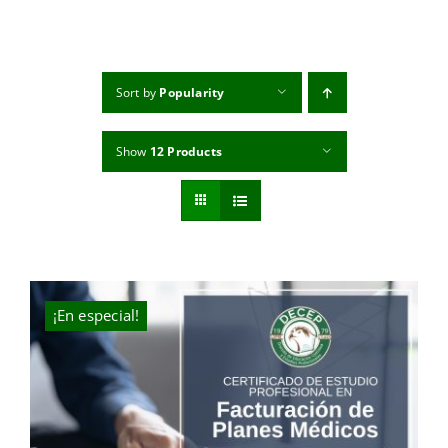
MI CUENTA
CARRITO
Sort by
Popularity
Show
12 Products
¡En especial!