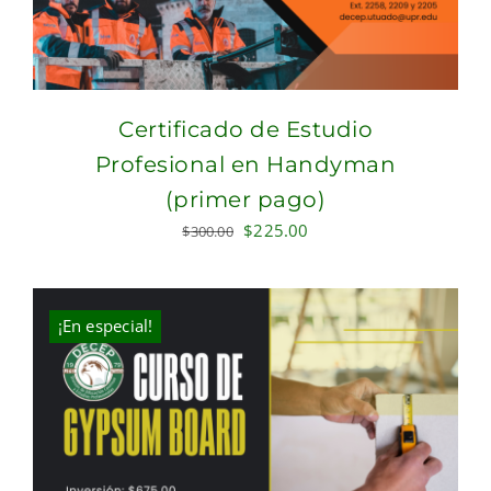
Certificado de Estudio
Profesional en Handyman
(primer pago)
Original
Current
$
225.00
$
300.00
price
price
was:
is:
$300.00.
$225.00.
¡En especial!