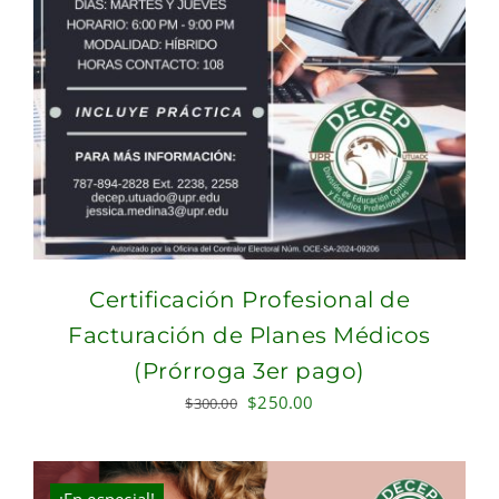
Certificación Profesional de
Facturación de Planes Médicos
(Prórroga 3er pago)
Original
Current
$
250.00
$
300.00
price
price
was:
is:
$300.00.
$250.00.