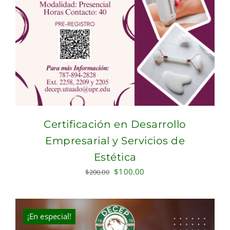
Certificación en Desarrollo
Empresarial y Servicios de
Estética
Original
Current
$
100.00
$
200.00
price
price
was:
is:
$200.00.
$100.00.
¡En especial!