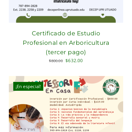
Certificado de Estudio
Profesional en Arboricultura
(tercer pago)
Original
Current
$
632.00
$
800.00
price
price
was:
is:
$800.00.
$632.00.
¡En especial!