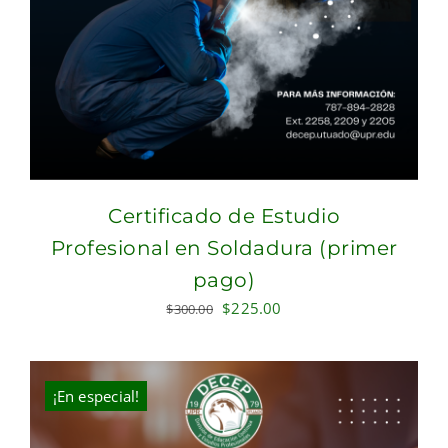
Certificado de Estudio
Profesional en Soldadura (primer
pago)
Original
Current
$
225.00
$
300.00
price
price
was:
is:
$300.00.
$225.00.
¡En especial!