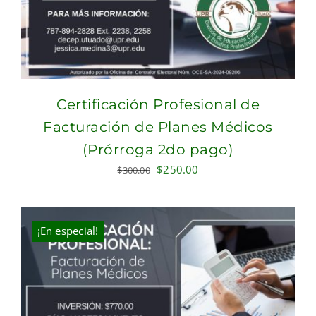
Certificación Profesional de
Facturación de Planes Médicos
(Prórroga 2do pago)
Original
Current
$
250.00
$
300.00
price
price
was:
is:
$300.00.
$250.00.
¡En especial!