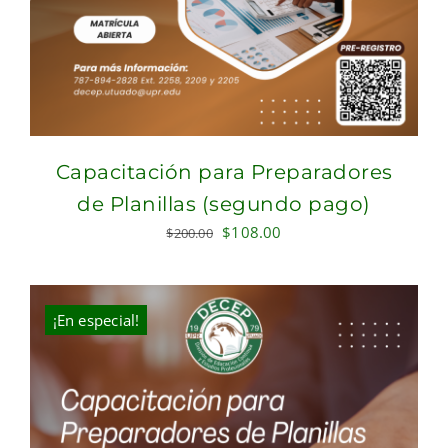
Capacitación para Preparadores
de Planillas (segundo pago)
Original
Current
$
108.00
$
200.00
price
price
was:
is:
$200.00.
$108.00.
¡En especial!