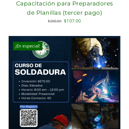
Capacitación para Preparadores
de Planillas (tercer pago)
Original
Current
$
107.00
$
200.00
price
price
was:
is:
$200.00.
$107.00.
¡En especial!