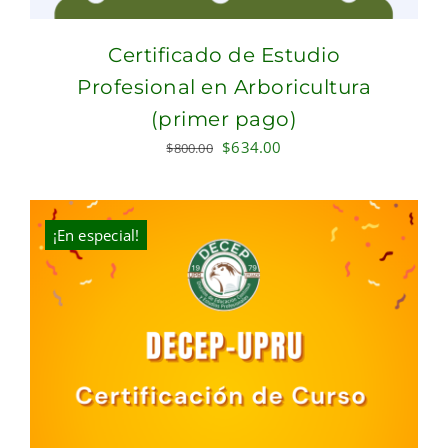
Certificado de Estudio
Profesional en Arboricultura
(primer pago)
Original
Current
$
634.00
$
800.00
price
price
was:
is:
$800.00.
$634.00.
¡En especial!