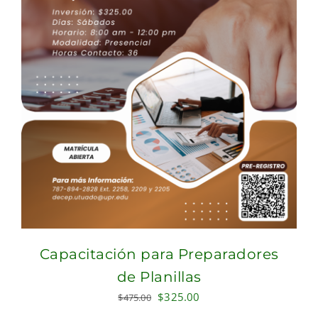
Capacitación para Preparadores
de Planillas
Original
Current
$
325.00
$
475.00
price
price