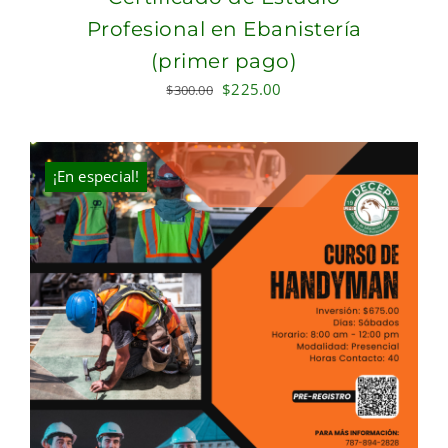
Profesional en Ebanistería
(primer pago)
Original
Current
$
225.00
$
300.00
price
price
was:
is:
$300.00.
$225.00.
¡En especial!