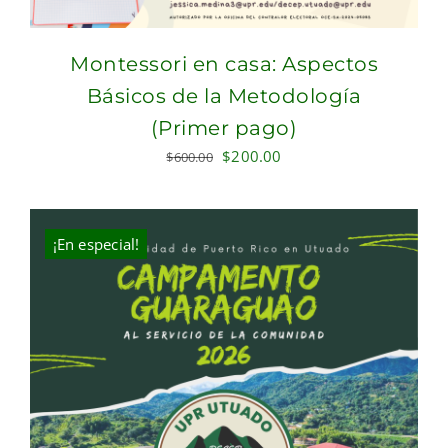
Montessori en casa: Aspectos
Básicos de la Metodología
(Primer pago)
Original
Current
$
200.00
$
600.00
price
price
was:
is:
$600.00.
$200.00.
¡En especial!