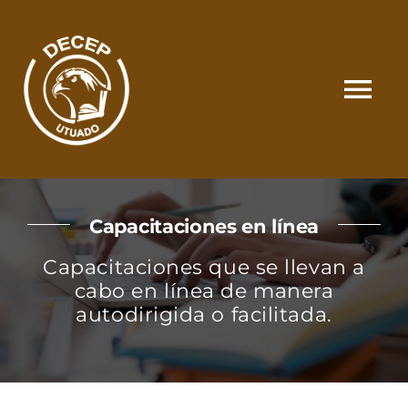
Skip
to
content
Tog
Nav
SOMOS
Capacitaciones en línea
CATÁLOGO
Capacitaciones que se llevan a
cabo en línea de manera
MATRÍCULA Y PAGOS
autodirigida o facilitada.
CONTACTO