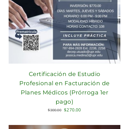
Certificación de Estudio
Profesional en Facturación de
Planes Médicos (Prórroga 1er
pago)
Original
Current
$
270.00
$
300.00
price
price
was:
is: