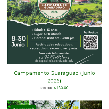
Campamento Guaraguao (junio
2026)
Original
Current
$
130.00
$
180.00
price
price
was:
is:
$180.00.
$130.00.
¡En especial!