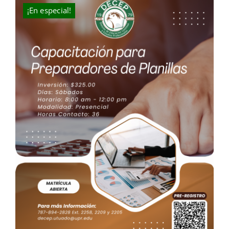
$300.00.
$270.00.
¡En especial!