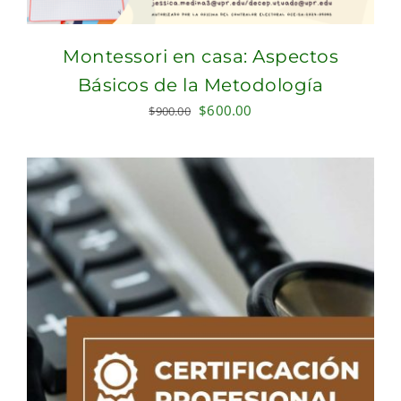
Montessori en casa: Aspectos
Básicos de la Metodología
Original
Current
$
600.00
$
900.00
price
price
was:
is:
$900.00.
$600.00.