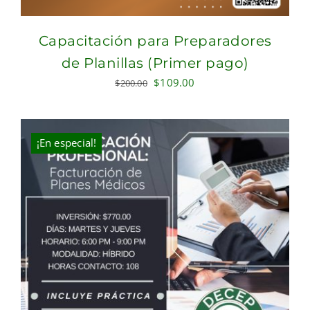
Capacitación para Preparadores
de Planillas (Primer pago)
Original
Current
$
109.00
$
200.00
price
price
was:
is:
$200.00.
$109.00.
¡En especial!