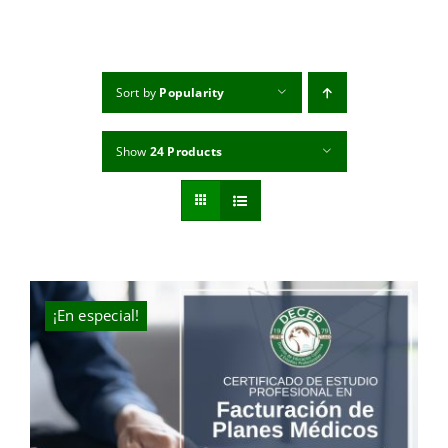
MI CUENTA
CARRITO
Sort by
Popularity
Show
24 Products
¡En especial!