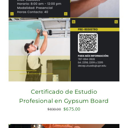
Certificado de Estudio
Profesional en Gypsum Board
Original
Current
$
675.00
$
830.00
price
price
was:
is: