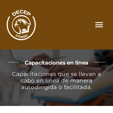
Skip
to
content
Tog
Nav
SOMOS
Capacitaciones en línea
CATÁLOGO
Capacitaciones que se llevan a
cabo en línea de manera
MATRÍCULA Y PAGOS
autodirigida o facilitada.
CONTACTO