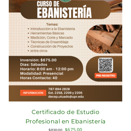
Certificado de Estudio
Profesional en Ebanistería
Original
Current
$
675.00
$
830.00