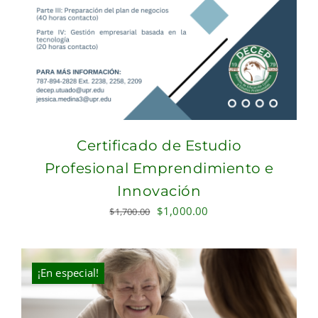
Certificado de Estudio
Profesional Emprendimiento e
Innovación
Original
Current
$
1,000.00
$
1,700.00
price
price
was:
is:
$1,700.00.
$1,000.00.
¡En especial!