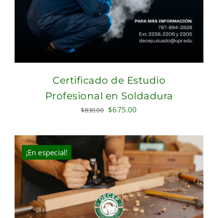
Certificado de Estudio
Profesional en Soldadura
Original
Current
$
675.00
$
830.00
price
price
was:
is:
$830.00.
$675.00.
¡En especial!