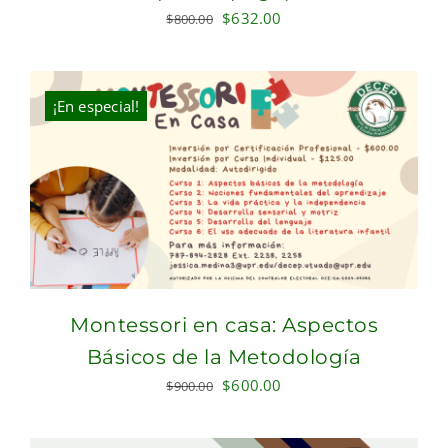
Original
Current
$
632.00
$
800.00
price
price
was:
is:
$800.00.
$632.00.
¡En especial!
Montessori en casa: Aspectos
Básicos de la Metodología
Original
Current
$
600.00
$
900.00
price
price
was:
is: