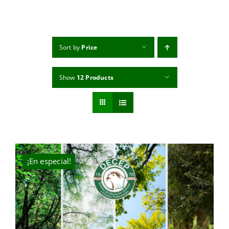
MI CUENTA
CARRITO
Sort by
Price
Show
12 Products
¡En especial!