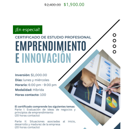
Original
Current
$
1,900.00
$
2,400.00
price
price
was:
is:
$2,400.00.
$1,900.00.
¡En especial!