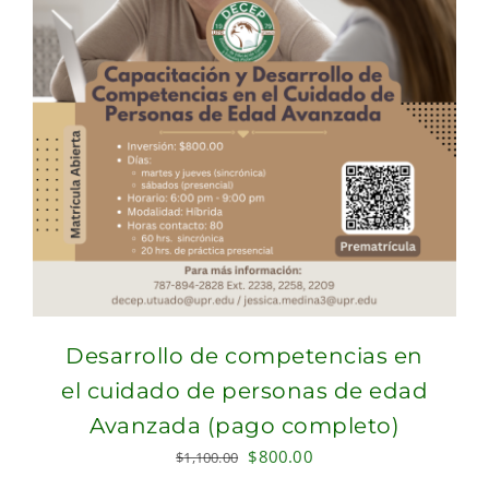
Desarrollo de competencias en
el cuidado de personas de edad
Avanzada (pago completo)
Original
Current
$
800.00
$
1,100.00
price
price