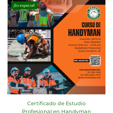
$830.00.
$675.00.
¡En especial!
Certificado de Estudio
Profesional en Handyman