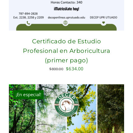
Certificado de Estudio
Profesional en Arboricultura
(primer pago)
Original
Current
$
634.00
$
800.00
price
price
was:
is:
$800.00.
$634.00.
¡En especial!