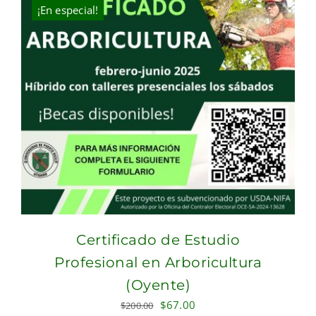
$2,400.00.
$1,900.00.
¡En especial!
Certificado de Estudio
Profesional en Arboricultura
(Oyente)
Original
Current
$
67.00
$
200.00