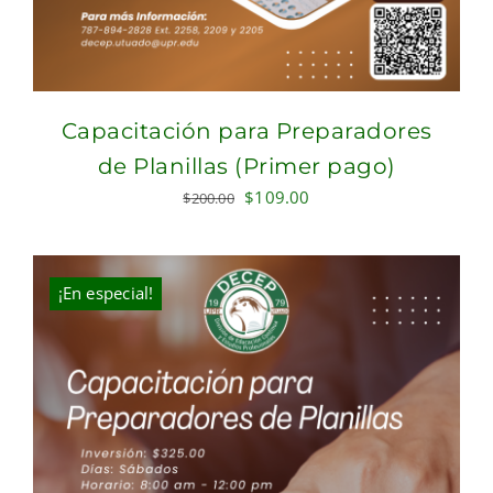
Capacitación para Preparadores
de Planillas (Primer pago)
Original
Current
$
109.00
$
200.00
price
price
was:
is:
$200.00.
$109.00.
¡En especial!