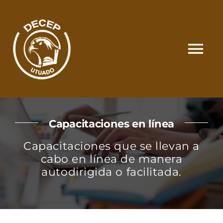
Skip
to
content
Tog
Nav
SOMOS
Capacitaciones en línea
CATÁLOGO
Capacitaciones que se llevan a
cabo en línea de manera
MATRÍCULA Y PAGOS
autodirigida o facilitada.
CONTACTO