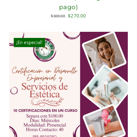
pago)
Original
Current
$
270.00
$
300.00
price
price
was:
is:
$300.00.
$270.00.
¡En especial!