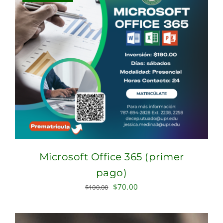
Microsoft Office 365 (primer
pago)
Original
Current
$
70.00
$
100.00
price
price
was:
is: