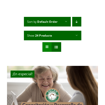
MI CUENTA
CARRITO
Sort by
Default Order
Show
24 Products
¡En especial!