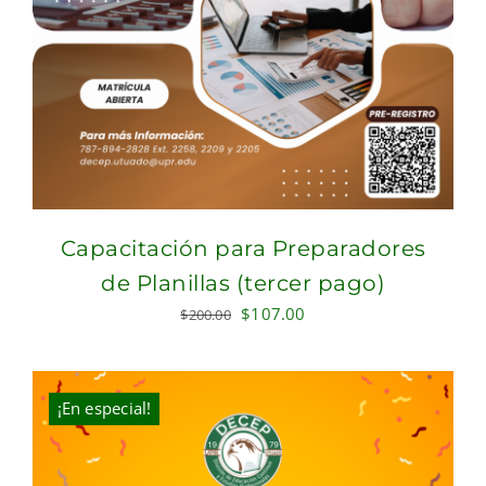
Capacitación para Preparadores
de Planillas (tercer pago)
Original
Current
$
107.00
$
200.00
price
price
was:
is:
$200.00.
$107.00.
¡En especial!