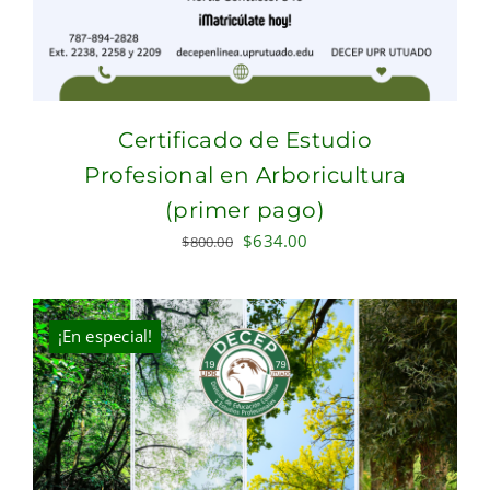
Certificado de Estudio
Profesional en Arboricultura
(primer pago)
Original
Current
$
634.00
$
800.00
price
price
was:
is:
$800.00.
$634.00.
¡En especial!