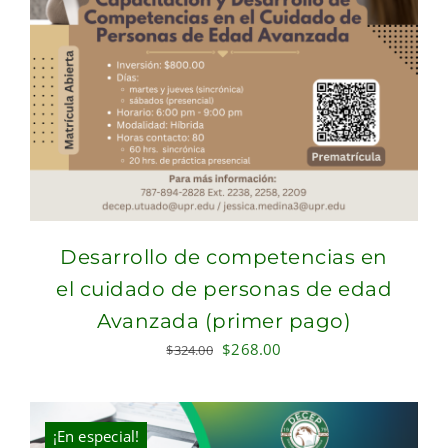
Desarrollo de competencias en
el cuidado de personas de edad
Avanzada (primer pago)
Original
Current
$
268.00
$
324.00
price
price
was:
is:
$324.00.
$268.00.
¡En especial!