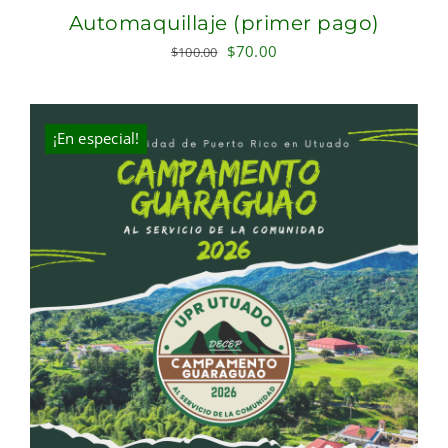
Automaquillaje (primer pago)
Original
Current
$
70.00
$
100.00
price
price
was:
is:
$100.00.
$70.00.
¡En especial!