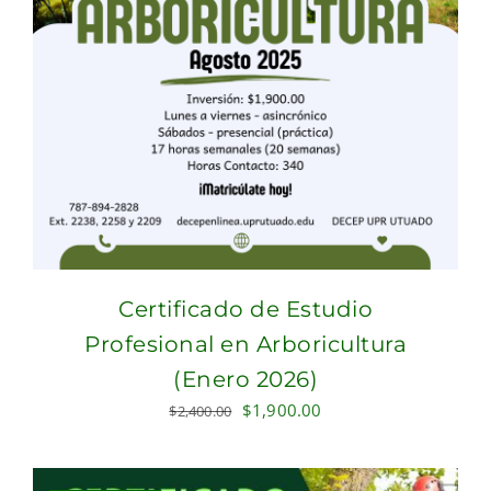
Certificado de Estudio
Profesional en Arboricultura
(Enero 2026)
Original
Current
$
1,900.00
$
2,400.00
price
price
was:
is: