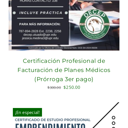
Certificación Profesional de
Facturación de Planes Médicos
(Prórroga 3er pago)
Original
Current
$
250.00
$
300.00
price
price
was:
is:
$300.00.
$250.00.
¡En especial!