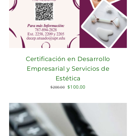
Certificación en Desarrollo
Empresarial y Servicios de
Estética
Original
Current
$
100.00
$
200.00
price
price
was:
is:
$200.00.
$100.00.