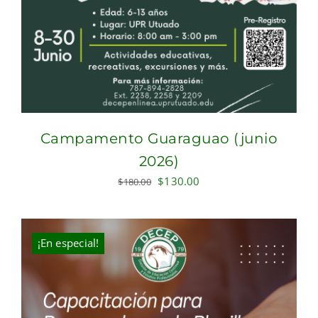
Campamento Guaraguao (junio
2026)
Original
Current
$
130.00
$
180.00
price
price
was:
is:
$180.00.
$130.00.
¡En especial!