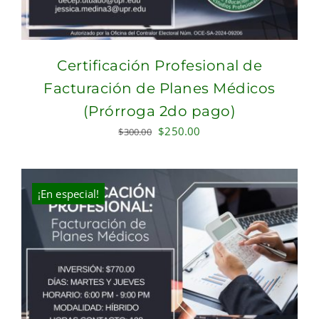
Certificación Profesional de
Facturación de Planes Médicos
(Prórroga 2do pago)
Original
Current
$
250.00
$
300.00
price
price
was:
is:
$300.00.
$250.00.
¡En especial!