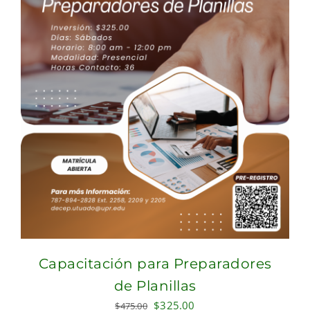
Capacitación para Preparadores
de Planillas
Original
Current
$
325.00
$
475.00