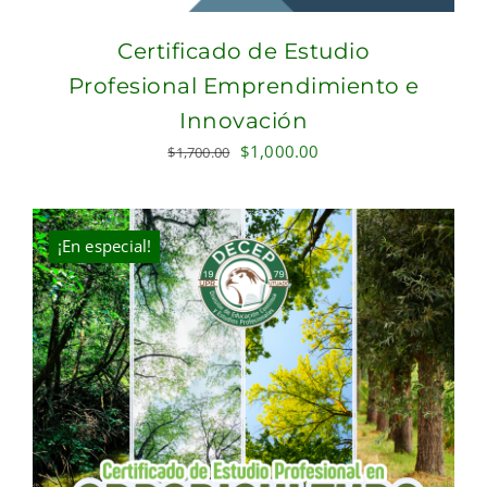
Certificado de Estudio
Profesional Emprendimiento e
Innovación
Original
Current
$
1,000.00
$
1,700.00
price
price
was:
is:
$1,700.00.
$1,000.00.
¡En especial!