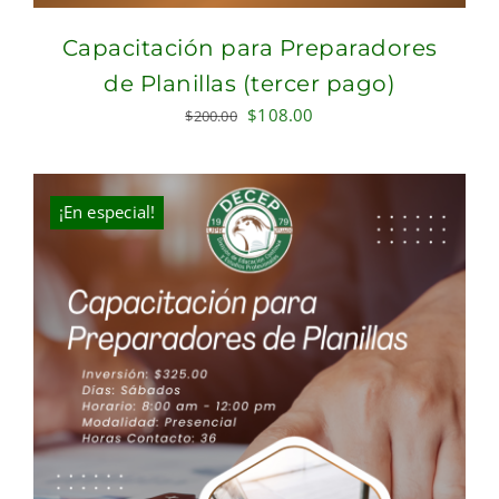
Capacitación para Preparadores
de Planillas (tercer pago)
Original
Current
$
108.00
$
200.00
price
price
was:
is:
$200.00.
$108.00.
¡En especial!