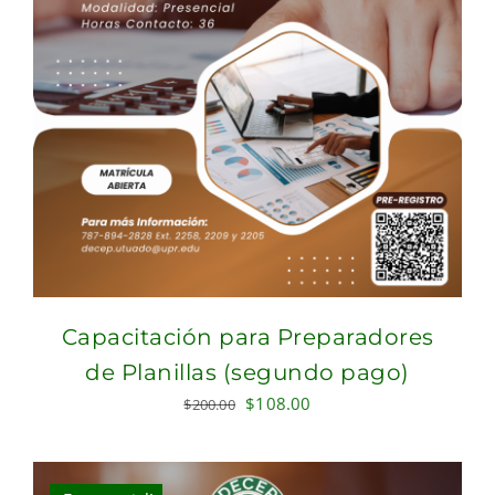
Capacitación para Preparadores
de Planillas (segundo pago)
Original
Current
$
108.00
$
200.00
price
price
was:
is:
$200.00.
$108.00.