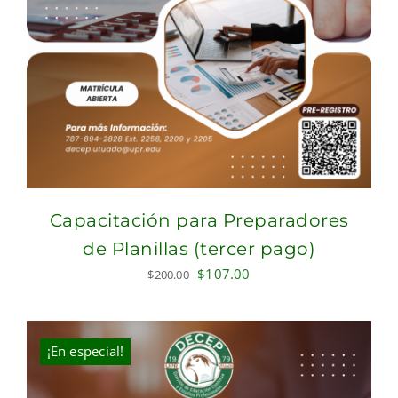
Capacitación para Preparadores
de Planillas (tercer pago)
Original
Current
$
107.00
$
200.00
price
price
was:
is:
$200.00.
$107.00.
¡En especial!