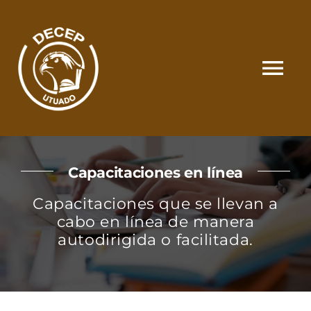
Skip
to
content
Tog
Nav
SOMOS
Capacitaciones en línea
CATÁLOGO
Capacitaciones que se llevan a
cabo en línea de manera
MATRÍCULA Y PAGOS
autodirigida o facilitada.
CONTACTO