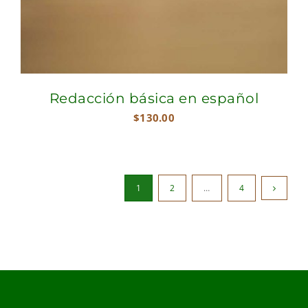
Redacción básica en español
$
130.00
1
2
…
4