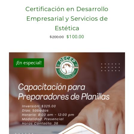
Certificación en Desarrollo
Empresarial y Servicios de
Estética
Original
Current
$
100.00
$
200.00
price
price
was:
is:
$200.00.
$100.00.
¡En especial!