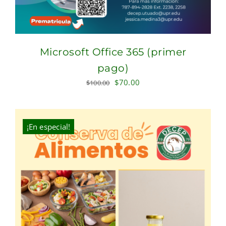
Microsoft Office 365 (primer
pago)
Original
Current
$
70.00
$
100.00
price
price
was:
is:
$100.00.
$70.00.
¡En especial!