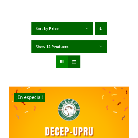
MI CUENTA
CARRITO
Sort by
Price
Show
12 Products
¡En especial!