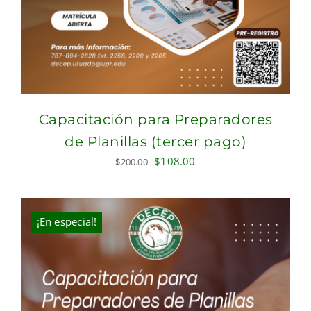
Capacitación para Preparadores
de Planillas (tercer pago)
Original
Current
$
108.00
$
200.00
price
price
was:
is:
$200.00.
$108.00.
¡En especial!