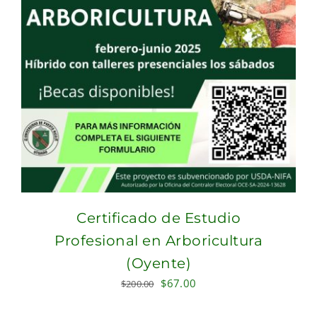
Certificado de Estudio
Profesional en Arboricultura
(Oyente)
Original
Current
$
67.00
$
200.00
price
price