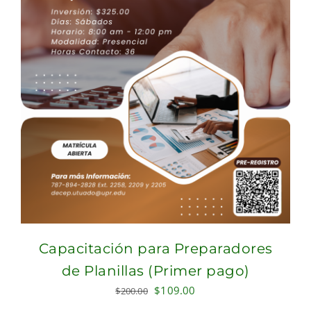
Capacitación para Preparadores
de Planillas (Primer pago)
Original
Current
$
109.00
$
200.00
price
price