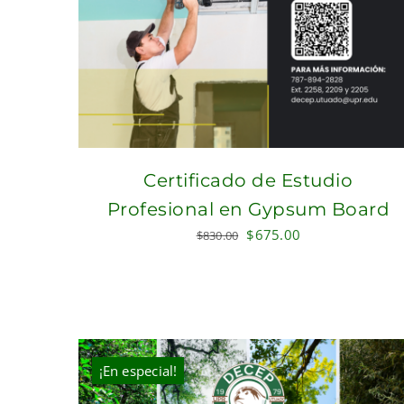
Certificado de Estudio
Profesional en Gypsum Board
Original
Current
$
675.00
$
830.00
price
price
was:
is:
$830.00.
$675.00.
¡En especial!