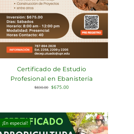
Certificado de Estudio
Profesional en Ebanistería
Original
Current
$
675.00
$
830.00
price
price
was:
is:
$830.00.
$675.00.
¡En especial!