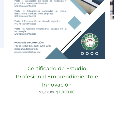
Certificado de Estudio
Profesional Emprendimiento e
Innovación
Original
Current
$
1,000.00
$
1,700.00
price
price
was:
is:
$1,700.00.
$1,000.00.