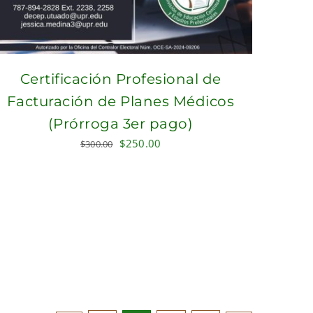
Certificación Profesional de
Facturación de Planes Médicos
(Prórroga 3er pago)
Original
Current
$
250.00
$
300.00
price
price
was:
is:
$300.00.
$250.00.