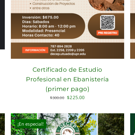
Certificado de Estudio
Profesional en Ebanistería
(primer pago)
Original
Current
$
225.00
$
300.00
price
price
was:
is:
$300.00.
$225.00.
¡En especial!