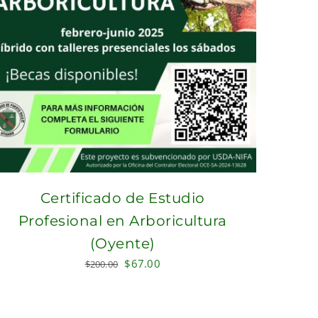
Certificado de Estudio
Profesional en Arboricultura
(Oyente)
Original
Current
$
67.00
$
200.00
price
price
was:
is:
$200.00.
$67.00.