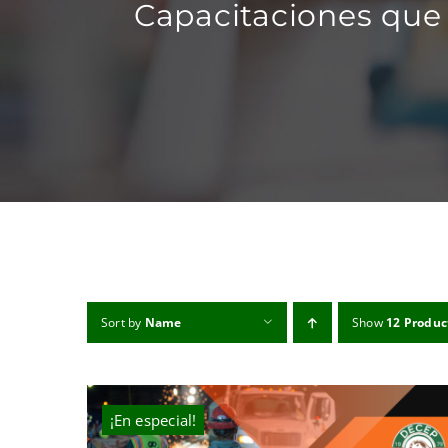
Capacitaciones que 
Sort by
Name
Show
12 Produc
¡En especial!