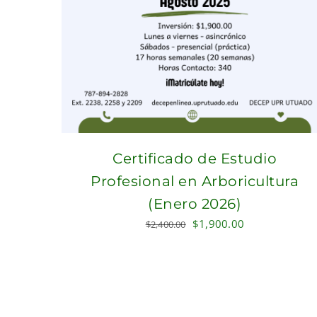
Certificado de Estudio
Profesional en Arboricultura
(Enero 2026)
Original
Current
$
1,900.00
$
2,400.00
price
price
was:
is:
$2,400.00.
$1,900.00.