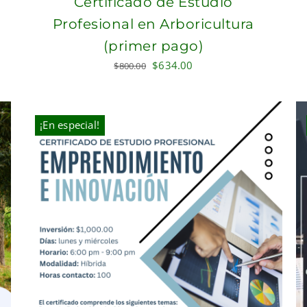
Certificado de Estudio
Profesional en Arboricultura
(primer pago)
Original
Current
$
634.00
$
800.00
price
price
was:
is:
$800.00.
$634.00.
¡En especial!