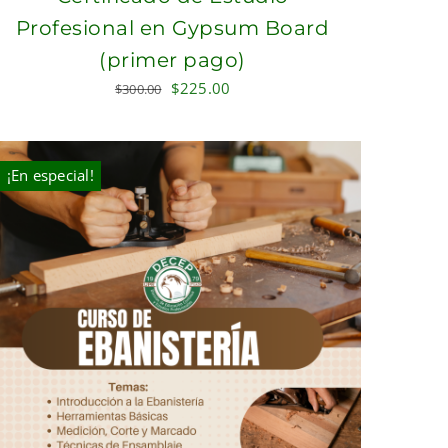
Profesional en Gypsum Board
(primer pago)
Original
Current
$
225.00
$
300.00
price
price
was:
is:
$300.00.
$225.00.
¡En especial!