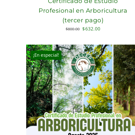
Certificado de Estudio
Profesional en Arboricultura
(tercer pago)
Original
Current
$
632.00
$
800.00
price
price
was:
is:
$800.00.
$632.00.
¡En especial!