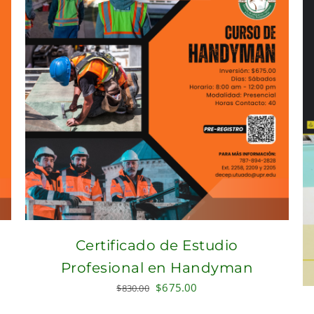
Certificado de Estudio
Profesional en Handyman
Original
Current
$
675.00
$
830.00
price
price