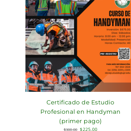
Certificado de Estudio
Profesional en Handyman
(primer pago)
Original
Current
$
225.00
$
300.00