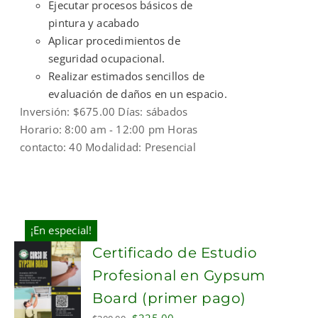
Ejecutar procesos básicos de
pintura y acabado
Aplicar procedimientos de
seguridad ocupacional.
Realizar estimados sencillos de
evaluación de daños en un espacio.
Inversión: $675.00 Días: sábados
Horario: 8:00 am - 12:00 pm Horas
contacto: 40 Modalidad: Presencial
¡En especial!
Certificado de Estudio
Profesional en Gypsum
Board (primer pago)
Original
Current
$
225.00