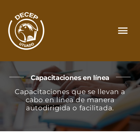
Skip
to
content
Tog
Nav
SOMOS
Capacitaciones en línea
CATÁLOGO
Capacitaciones que se llevan a
cabo en línea de manera
MATRÍCULA Y PAGOS
autodirigida o facilitada.
CONTACTO