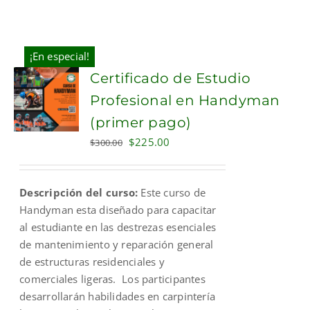
¡En especial!
Certificado de Estudio
Profesional en Handyman
(primer pago)
Original
Current
$
225.00
$
300.00
price
price
was:
is:
Descripción del curso:
Este curso de
$300.00.
$225.00.
Handyman esta diseñado para capacitar
al estudiante en las destrezas esenciales
de mantenimiento y reparación general
de estructuras residenciales y
comerciales ligeras. Los participantes
desarrollarán habilidades en carpintería