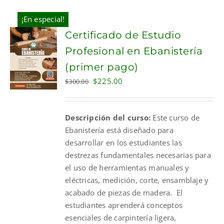
¡En especial!
Certificado de Estudio
Profesional en Ebanistería
(primer pago)
Original
Current
$
225.00
$
300.00
price
price
was:
is:
Descripción del curso:
Este curso de
$300.00.
$225.00.
Ebanistería está diseñado para
desarrollar en los estudiantes las
destrezas fundamentales necesarias para
el uso de herramientas manuales y
eléctricas, medición, corte, ensamblaje y
acabado de piezas de madera. El
estudiantes aprenderá conceptos
esenciales de carpintería ligera,