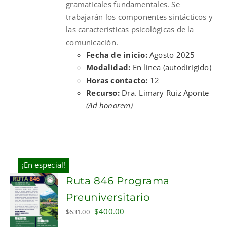
gramaticales fundamentales. Se
trabajarán los componentes sintácticos y
las características psicológicas de la
comunicación.
Fecha de inicio:
Agosto 2025
Modalidad:
En línea (autodirigido)
Horas contacto:
12
Recurso:
Dra. Limary Ruiz Aponte
(Ad honorem)
¡En especial!
Ruta 846 Programa
Preuniversitario
Original
Current
$
400.00
$
631.00
price
price