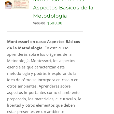
Aspectos Básicos de la
Metodología
Original
Current
$
600.00
$
900.00
price
price
was:
is:
Montessori en casa: Aspectos Básicos
$900.00.
$600.00.
de la Metodología.
En este curso
aprenderás sobre los orígenes de la
Metodología Montessori, los aspectos
esenciales que caracterizan esta
metodología y podrás ir explorando la
idea de cómo se incorpora en casa o en
otros ambientes. Aprenderás sobre
aspectos importantes como el ambiente
preparado, los materiales, el currículo, la
libertad y otros elementos que deben
estar presentes en un ambiente