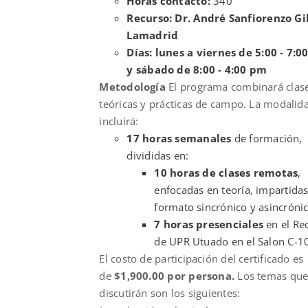
Horas contacto:
340
Recurso: Dr. André Sanfiorenzo Gi
Lamadrid
Días: lunes a viernes de 5:00 - 7:
y sábado de 8:00 - 4:00 pm
Metodología
El programa combinará clas
teóricas y prácticas de campo. La modalid
incluirá:
17 horas semanales
de formación,
divididas en:
10 horas de clases remotas
,
enfocadas en teoría, impartida
formato sincrónico y asincrónic
7 horas presenciales
en el Re
de UPR Utuado en el Salon C-1
El costo de participación del certificado es
de
$1,900.00 por persona.
Los temas qu
discutirán son los siguientes: