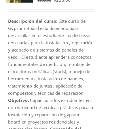
$
300.00
price
price
was:
is:
Descripción del curso:
Este curso de
$300.00.
$225.00.
Gypsum Board está diseñado para
desarrollar en el estudiante las destrezas
necesarias para la instalación , reparación
y acabado de sistemas de paneles de
yeso. El estudiante aprenderá conceptos
fundamentales de medición, montaje de
estructuras metálicas (studs), manejo de
herramientas, instalación de paneles,
tratamiento de juntas , aplicación de
compuestos y técnicas de reparación.
Objetivo:
Capacitar a los estudiantes en
una variedad de técnicas prácticas para la
instalación y reparación de gypsum
board en proyectos residenciales y
comerciales ligeros.
Contenido del