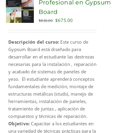
Profesional en Gypsum
Board
Original
Current
$
675.00
$
830.00
price
price
was:
is:
Descripción del curso:
Este curso de
$830.00.
$675.00.
Gypsum Board está diseñado para
desarrollar en el estudiante las destrezas
necesarias para la instalación , reparación
y acabado de sistemas de paneles de
yeso. El estudiante aprenderá conceptos
fundamentales de medición, montaje de
estructuras metálicas (studs), manejo de
herramientas, instalación de paneles,
tratamiento de juntas , aplicación de
compuestos y técnicas de reparación.
Objetivo:
Capacitar a los estudiantes en
una variedad de técnicas prácticas para la