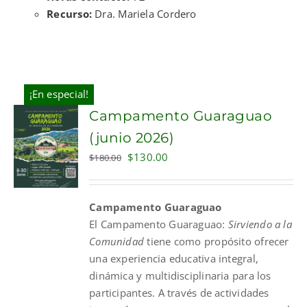
Recurso:
Dra. Mariela Cordero
¡En especial!
Campamento Guaraguao
(junio 2026)
Original
Current
$
130.00
$
180.00
price
price
was:
is:
Campamento Guaraguao
$180.00.
$130.00.
El
Campamento
Guaraguao
:
Sirviendo a la
Comunidad
tiene como propósito ofrecer
una experiencia educativa integral,
dinámica y multidisciplinaria para los
participantes. A través de actividades