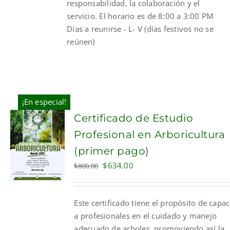
responsabilidad, la colaboración y el
servicio. El horario es de 8:00 a 3:00 PM
Días a reunirse - L- V (días festivos no se
reúnen)
¡En especial!
Certificado de Estudio
Profesional en Arboricultura
(primer pago)
Original
Current
$
634.00
$
800.00
price
price
was:
is:
Este certificado tiene el propósito de capac
$800.00.
$634.00.
a profesionales en el cuidado y manejo
adecuado de arboles, promoviendo así la