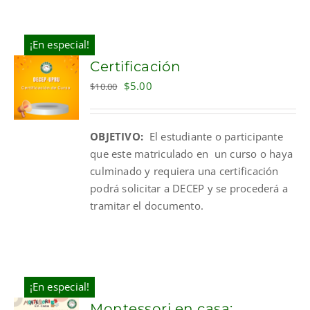
¡En especial!
Certificación
Original
Current
$
5.00
$
10.00
price
price
was:
is:
OBJETIVO:
El estudiante o participante
$10.00.
$5.00.
que este matriculado en un curso o haya
culminado y requiera una certificación
podrá solicitar a DECEP y se procederá a
tramitar el documento.
¡En especial!
Montessori en casa: