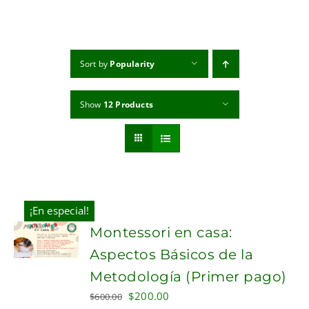
MI CUENTA
CARRITO
Sort by
Popularity
Show
12 Products
¡En especial!
Montessori en casa:
Aspectos Básicos de la
Metodología (Primer pago)
Original
Current
$
200.00
$
600.00