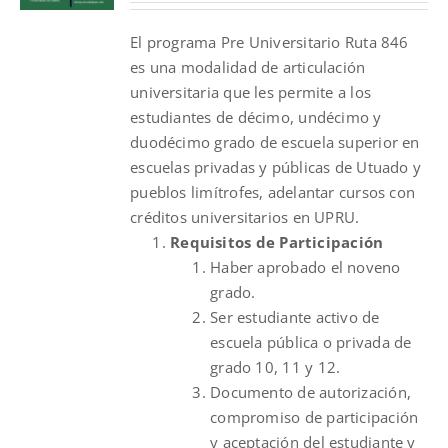
was:
is:
El programa Pre Universitario Ruta 846
$631.00.
$400.00.
es una modalidad de articulación
universitaria que les permite a los
estudiantes de décimo, undécimo y
duodécimo grado de escuela superior en
escuelas privadas y públicas de Utuado y
pueblos limítrofes, adelantar cursos con
créditos universitarios en UPRU.
Requisitos de Participación
Haber aprobado el noveno
grado.
Ser estudiante activo de
escuela pública o privada de
grado 10, 11 y 12.
Documento de autorización,
compromiso de participación
y aceptación del estudiante y