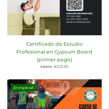
Certificado de Estudio
Profesional en Gypsum Board
(primer pago)
Original
Current
$
225.00
$
300.00
price
price
was:
is:
$300.00.
$225.00.
¡En especial!