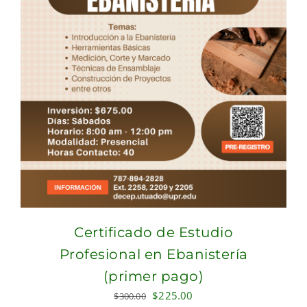
Certificado de Estudio
Profesional en Ebanistería
(primer pago)
Original
Current
$
225.00
$
300.00