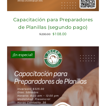
Capacitación para Preparadores
de Planillas (segundo pago)
Original
Current
$
108.00
$
200.00
price
price
was:
is:
$200.00.
$108.00.
¡En especial!