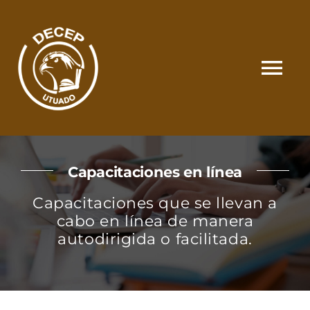
Skip
to
content
Tog
Nav
SOMOS
Capacitaciones en línea
CATÁLOGO
Capacitaciones que se llevan a
cabo en línea de manera
MATRÍCULA Y PAGOS
autodirigida o facilitada.
CONTACTO