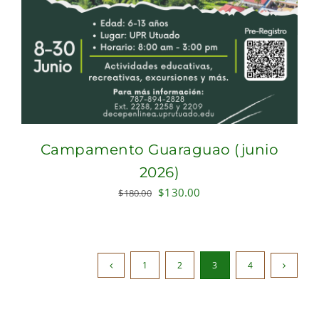
Campamento Guaraguao (junio
2026)
Original
Current
$
130.00
$
180.00
price
price
was:
is:
$180.00.
$130.00.
1
2
3
4