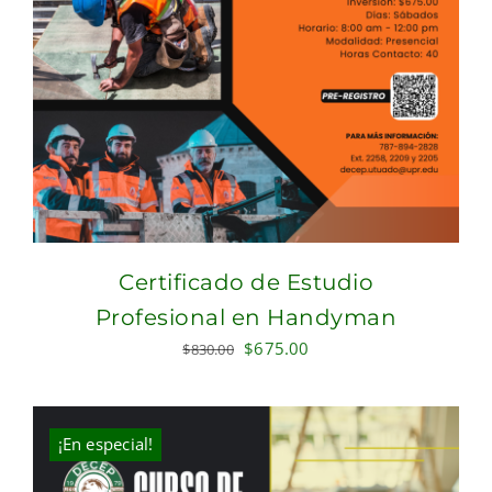
Certificado de Estudio
Profesional en Handyman
Original
Current
$
675.00
$
830.00
price
price
was:
is:
$830.00.
$675.00.
¡En especial!