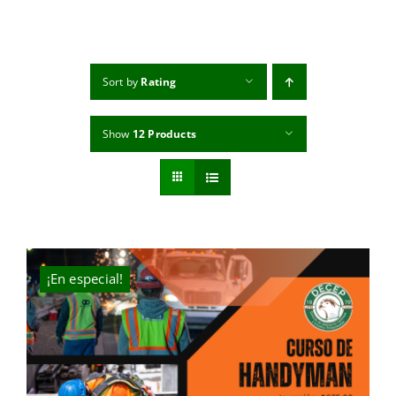
MI CUENTA
CARRITO
Sort by
Rating
Show
12 Products
¡En especial!