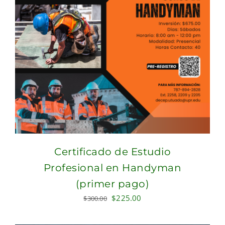
Certificado de Estudio
Profesional en Handyman
(primer pago)
Original
Current
$
225.00
$
300.00
price
price
was:
is: