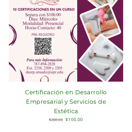
Certificación en Desarrollo
Empresarial y Servicios de
Estética
Original
Current
$
100.00
$
200.00
price
price