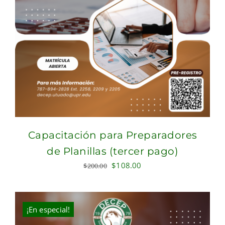
Capacitación para Preparadores
de Planillas (tercer pago)
Original
Current
$
108.00
$
200.00
price
price
was:
is:
$200.00.
$108.00.
¡En especial!