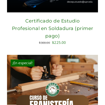
Certificado de Estudio
Profesional en Soldadura (primer
pago)
Original
Current
$
225.00
$
300.00
price
price
was:
is:
$300.00.
$225.00.
¡En especial!