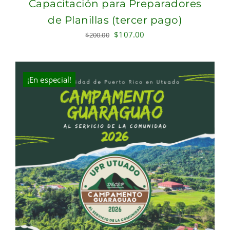
Capacitación para Preparadores
de Planillas (tercer pago)
Original
Current
$
107.00
$
200.00
price
price
was:
is:
$200.00.
$107.00.
¡En especial!