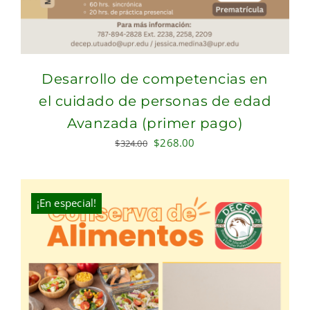
Desarrollo de competencias en
el cuidado de personas de edad
Avanzada (primer pago)
Original
Current
$
268.00
$
324.00
price
price
was:
is:
$324.00.
$268.00.
¡En especial!