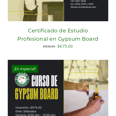
Certificado de Estudio
Profesional en Gypsum Board
Original
Current
$
675.00
$
830.00
price
price
was:
is:
$830.00.
$675.00.
¡En especial!