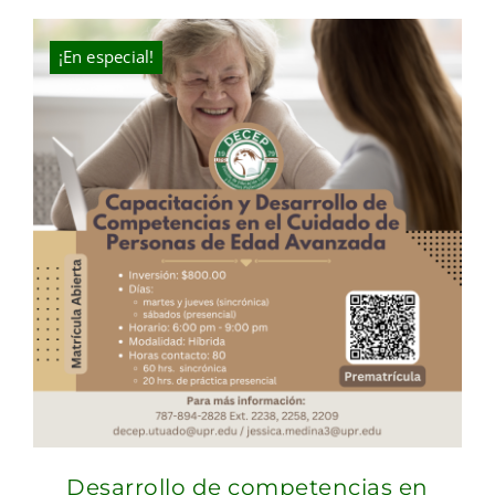
was:
is:
$2,400.00.
$1,900.00.
¡En especial!
Desarrollo de competencias en