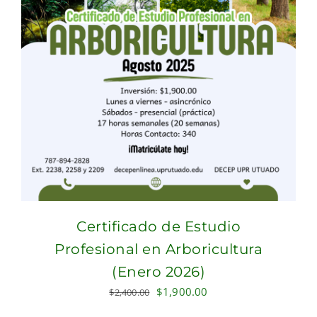
Certificado de Estudio
Profesional en Arboricultura
(Enero 2026)
Original
Current
$
1,900.00
$
2,400.00
price
price