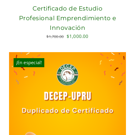
Certificado de Estudio
Profesional Emprendimiento e
Innovación
Original
Current
$
1,000.00
$
1,700.00
price
price
was:
is:
$1,700.00.
$1,000.00.
¡En especial!