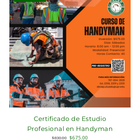
Certificado de Estudio
Profesional en Handyman
Original
Current
$
675.00
$
830.00