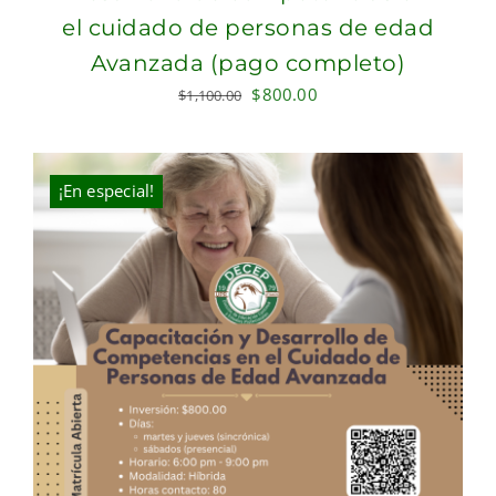
el cuidado de personas de edad
Avanzada (pago completo)
Original
Current
$
800.00
$
1,100.00
price
price
was:
is:
$1,100.00.
$800.00.
¡En especial!