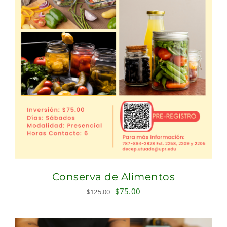
Conserva de Alimentos
Original
Current
$
75.00
$
125.00
price
price
was:
is: