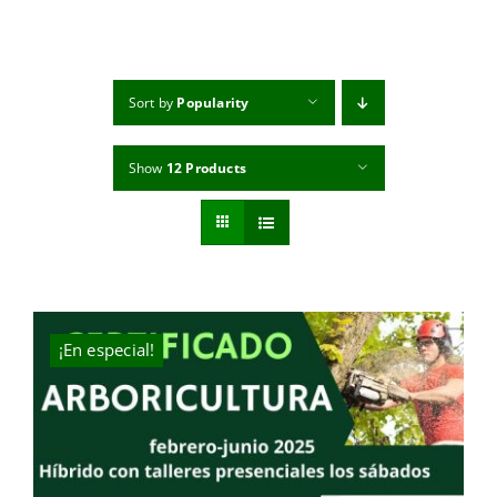
MI CUENTA
CARRITO
Sort by
Popularity
Show
12 Products
¡En especial!