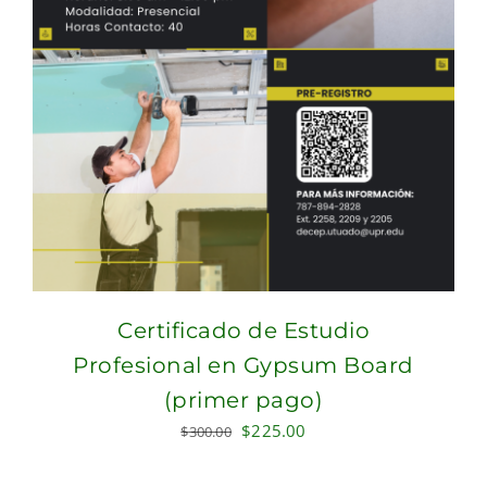
Certificado de Estudio
Profesional en Gypsum Board
(primer pago)
Original
Current
$
225.00
$
300.00
price
price
was:
is: