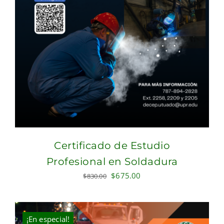
Certificado de Estudio
Profesional en Soldadura
Original
Current
$
675.00
$
830.00
price
price
was:
is:
$830.00.
$675.00.
¡En especial!