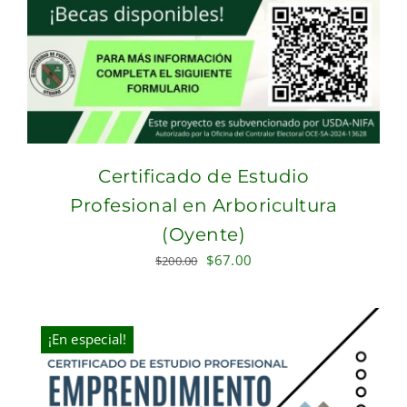
Certificado de Estudio
Profesional en Arboricultura
(Oyente)
Original
Current
$
67.00
$
200.00
price
price
was:
is:
$200.00.
$67.00.
¡En especial!