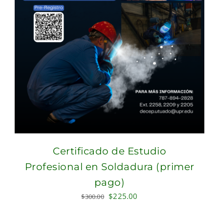
Certificado de Estudio
Profesional en Soldadura (primer
pago)
Original
Current
$
225.00
$
300.00
price
price