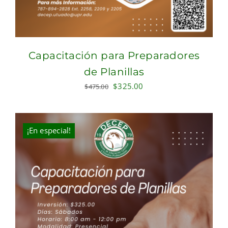
Capacitación para Preparadores
de Planillas
Original
Current
$
325.00
$
475.00
price
price
was:
is:
$475.00.
$325.00.
¡En especial!