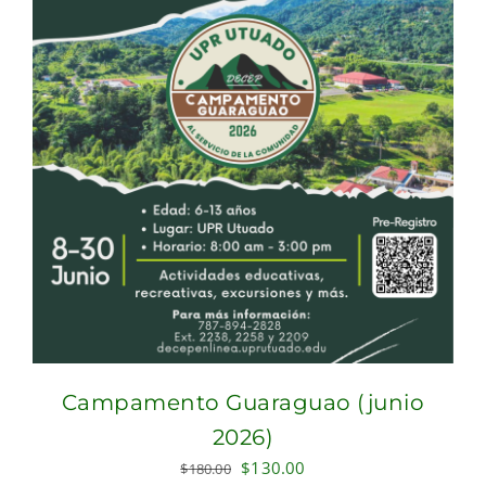
Campamento Guaraguao (junio
2026)
Original
Current
$
130.00
$
180.00