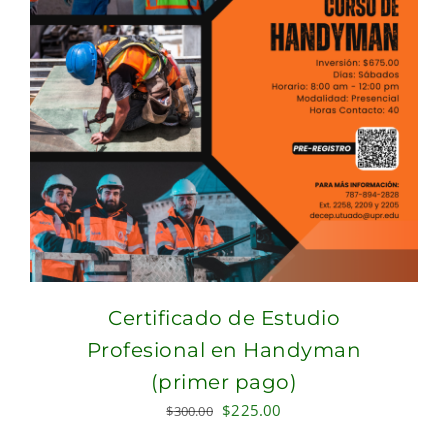
Certificado de Estudio
Profesional en Handyman
(primer pago)
Original
Current
$
225.00
$
300.00
price
price