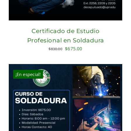
Certificado de Estudio
Profesional en Soldadura
Original
Current
$
675.00
$
830.00
price
price
was:
is:
$830.00.
$675.00.
¡En especial!