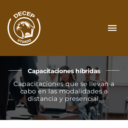
Skip
to
content
Tog
Nav
SOMOS
Capacitaciones híbridas
CATÁLOGO
Capacitaciones que se llevan a
cabo en las modalidades a
MATRÍCULA Y PAGOS
distancia y presencial.
CONTACTO