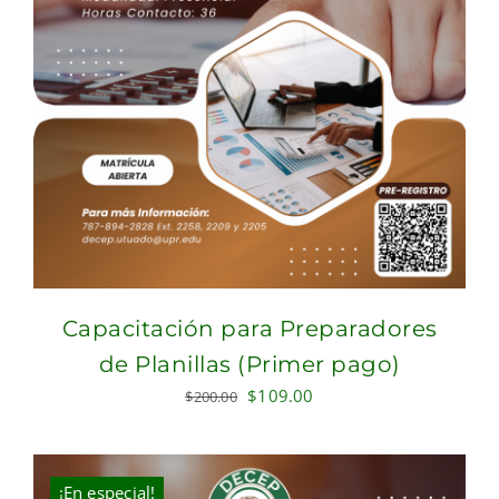
Capacitación para Preparadores
de Planillas (Primer pago)
Original
Current
$
109.00
$
200.00
price
price
was:
is:
$200.00.
$109.00.
¡En especial!