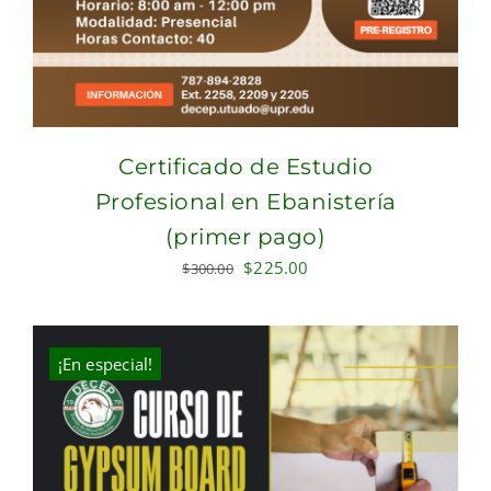
Certificado de Estudio
Profesional en Ebanistería
(primer pago)
Original
Current
$
225.00
$
300.00
price
price
was:
is:
$300.00.
$225.00.
¡En especial!