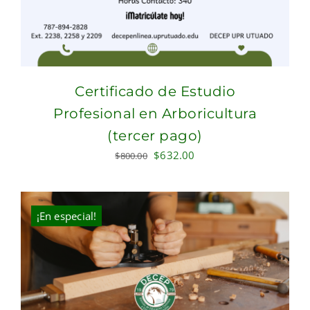
Certificado de Estudio
Profesional en Arboricultura
(tercer pago)
Original
Current
$
632.00
$
800.00
price
price
was:
is:
$800.00.
$632.00.
¡En especial!