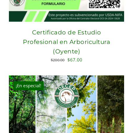
Certificado de Estudio
Profesional en Arboricultura
(Oyente)
Original
Current
$
67.00
$
200.00
price
price
was:
is:
$200.00.
$67.00.
¡En especial!