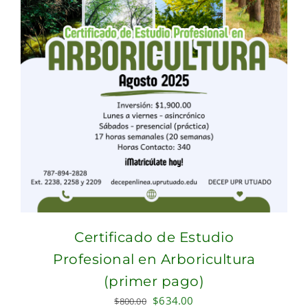
Certificado de Estudio
Profesional en Arboricultura
(primer pago)
Original
Current
$
634.00
$
800.00