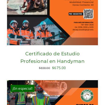
Certificado de Estudio
Profesional en Handyman
Original
Current
$
675.00
$
830.00
price
price
was:
is:
$830.00.
$675.00.
¡En especial!