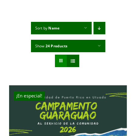
MI CUENTA
CARRITO
Sort by
Name
Show
24 Products
¡En especial!