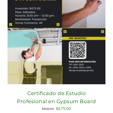
Certificado de Estudio
Profesional en Gypsum Board
Original
Current
$
675.00
$
830.00