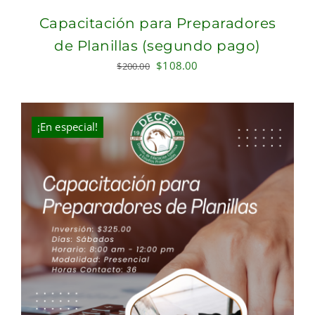
Capacitación para Preparadores
de Planillas (segundo pago)
Original
Current
$
108.00
$
200.00
price
price
was:
is:
$200.00.
$108.00.
¡En especial!