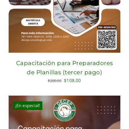
Capacitación para Preparadores
de Planillas (tercer pago)
Original
Current
$
108.00
$
200.00
price
price
was:
is:
$200.00.
$108.00.
¡En especial!