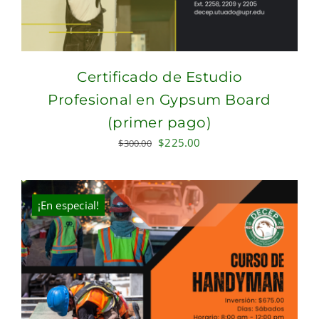
Certificado de Estudio
Profesional en Gypsum Board
(primer pago)
Original
Current
$
225.00
$
300.00
price
price
was:
is:
$300.00.
$225.00.
¡En especial!