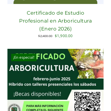
Certificado de Estudio
Profesional en Arboricultura
(Enero 2026)
Original
Current
$
1,900.00
$
2,400.00
price
price
was:
is:
$2,400.00.
$1,900.00.
¡En especial!