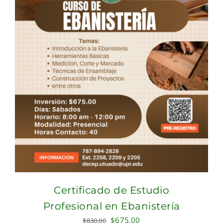
Certificado de Estudio
Profesional en Ebanistería
Original
Current
$
675.00
$
830.00