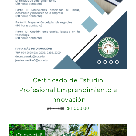
Certificado de Estudio
Profesional Emprendimiento e
Innovación
Original
Current
$
1,000.00
$
1,700.00
price
price
was:
is:
$1,700.00.
$1,000.00.
¡En especial!