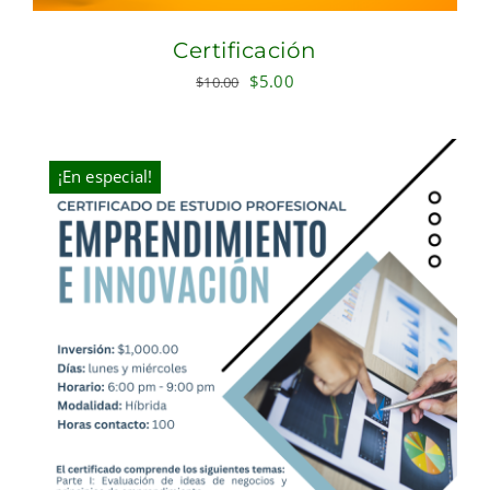
Certificación
Original
Current
$
5.00
$
10.00
price
price
was:
is:
$10.00.
$5.00.
¡En especial!