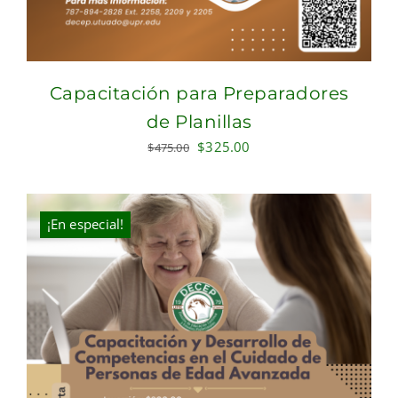
Capacitación para Preparadores
de Planillas
Original
Current
$
325.00
$
475.00
price
price
was:
is:
$475.00.
$325.00.
¡En especial!