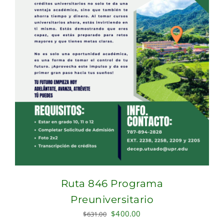
Ruta 846 Programa
Preuniversitario
Original
Current
$
400.00
$
631.00