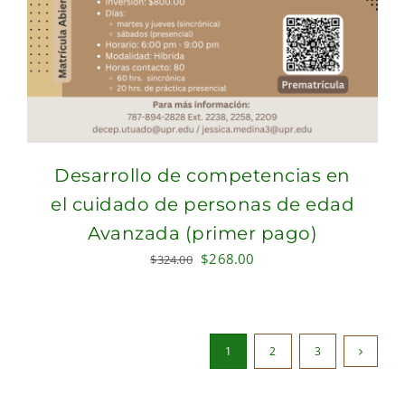
Desarrollo de competencias en
el cuidado de personas de edad
Avanzada (primer pago)
Original
Current
$
268.00
$
324.00
price
price
was:
is:
$324.00.
$268.00.
1
2
3