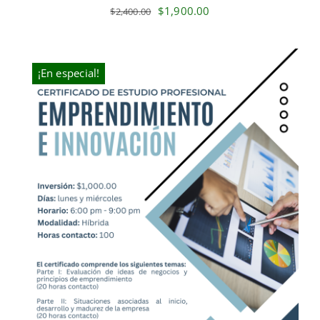
Original
Current
$
1,900.00
$
2,400.00
price
price
was:
is:
$2,400.00.
$1,900.00.
¡En especial!