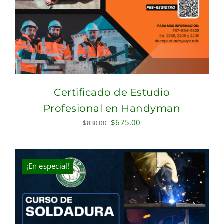
Certificado de Estudio
Profesional en Handyman
Original
Current
$
675.00
$
830.00
price
price
was:
is:
$830.00.
$675.00.
¡En especial!