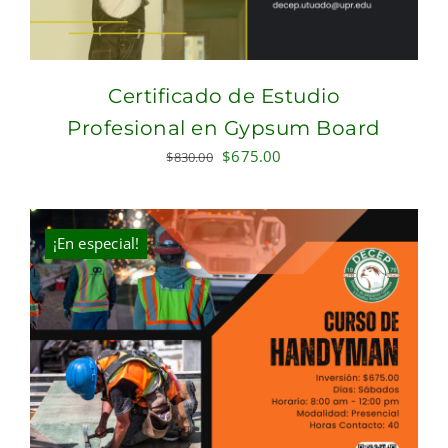
Certificado de Estudio
Profesional en Gypsum Board
Original
Current
$
675.00
$
830.00
price
price
was:
is:
$830.00.
$675.00.
¡En especial!