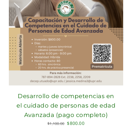
Desarrollo de competencias en
el cuidado de personas de edad
Avanzada (pago completo)
Original
Current
$
800.00
$
1,100.00
price
price