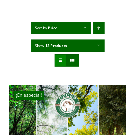
MI CUENTA
CARRITO
Sort by
Price
Show
12 Products
¡En especial!