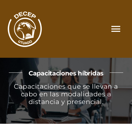
Skip
to
content
Tog
Nav
SOMOS
Capacitaciones híbridas
CATÁLOGO
Capacitaciones que se llevan a
cabo en las modalidades a
MATRÍCULA Y PAGOS
distancia y presencial.
CONTACTO