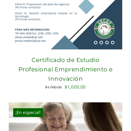
Certificado de Estudio
Profesional Emprendimiento e
Innovación
Original
Current
$
1,000.00
$
1,700.00
price
price
was:
is:
$1,700.00.
$1,000.00.
¡En especial!