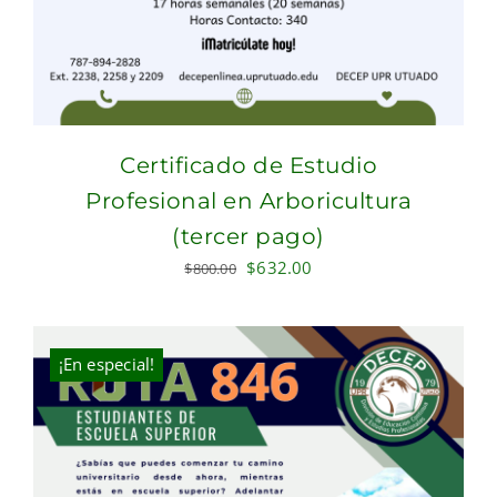
Certificado de Estudio
Profesional en Arboricultura
(tercer pago)
Original
Current
$
632.00
$
800.00
price
price
was:
is:
$800.00.
$632.00.
¡En especial!