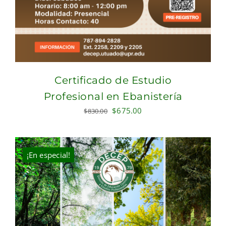
Certificado de Estudio
Profesional en Ebanistería
Original
Current
$
675.00
$
830.00
price
price
was:
is:
$830.00.
$675.00.
¡En especial!