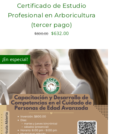
Certificado de Estudio
Profesional en Arboricultura
(tercer pago)
Original
Current
$
632.00
$
800.00
price
price
was:
is:
$800.00.
$632.00.
¡En especial!