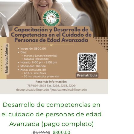
Desarrollo de competencias en
el cuidado de personas de edad
Avanzada (pago completo)
Original
Current
$
800.00
$
1,100.00