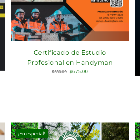
Certificado de Estudio
Profesional en Handyman
Original
Current
$
675.00
$
830.00
price
price
was:
is:
$830.00.
$675.00.
¡En especial!