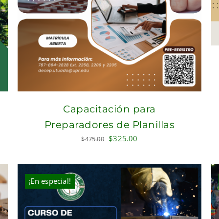
Capacitación para
Preparadores de Planillas
Original
Current
$
325.00
$
475.00
price
price
was:
is:
$475.00.
$325.00.
¡En especial!