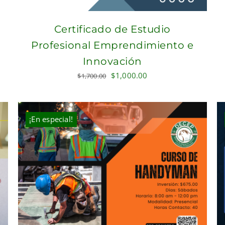
Certificado de Estudio
Profesional Emprendimiento e
Innovación
Original
Current
$
1,000.00
$
1,700.00
price
price
was:
is:
$1,700.00.
$1,000.00.
¡En especial!