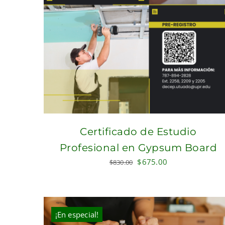
Certificado de Estudio
Profesional en Gypsum Board
Original
Current
$
675.00
$
830.00
price
price
was:
is:
$830.00.
$675.00.
¡En especial!