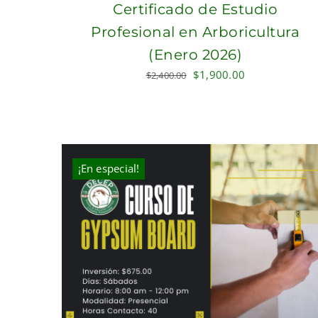
Certificado de Estudio
Profesional en Arboricultura
(Enero 2026)
Original
Current
$
1,900.00
$
2,400.00
price
price
was:
is:
$2,400.00.
$1,900.00.
¡En especial!