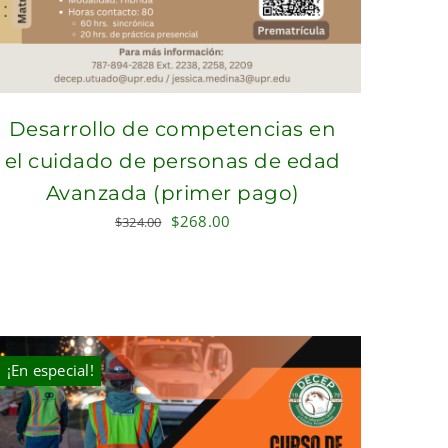
Desarrollo de competencias en
el cuidado de personas de edad
Avanzada (primer pago)
Original
Current
$
268.00
$
324.00
price
price
was:
is:
$324.00.
$268.00.
¡En especial!