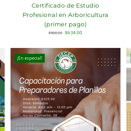
Certificado de Estudio
Profesional en Arboricultura
(primer pago)
Original
Current
$
634.00
$
800.00
price
price
was:
is:
$800.00.
$634.00.
¡En especial!