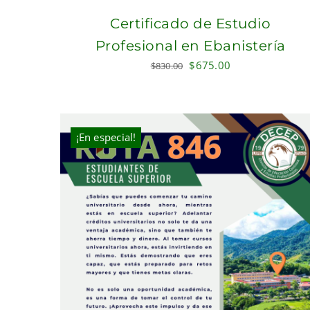
Certificado de Estudio
Profesional en Ebanistería
Original
Current
$
675.00
$
830.00
price
price
was:
is:
$830.00.
$675.00.
¡En especial!