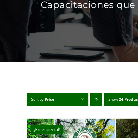
Capacitaciones que 
Sort by
Price
Show
24 Produc
¡En especial!