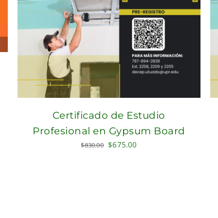
Certificado de Estudio
Profesional en Gypsum Board
Original
Current
$
675.00
$
830.00
price
price
was:
is:
$830.00.
$675.00.