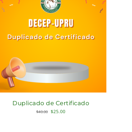
Duplicado de Certificado
Original
Current
$
25.00
$
40.00
price
price
was:
is: