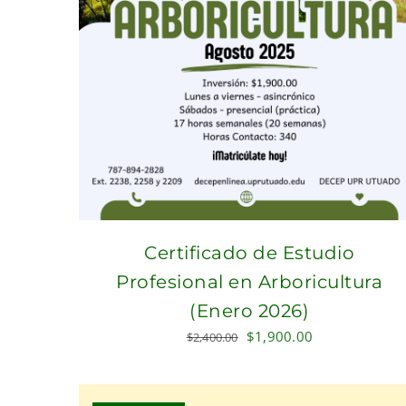
Certificado de Estudio
Profesional en Arboricultura
(Enero 2026)
Original
Current
$
1,900.00
$
2,400.00
price
price
was:
is:
$2,400.00.
$1,900.00.