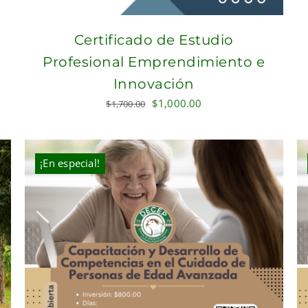
Certificado de Estudio
Profesional Emprendimiento e
Innovación
Original
Current
$
1,000.00
$
1,700.00
price
price
was:
is:
$1,700.00.
$1,000.00.
¡En especial!