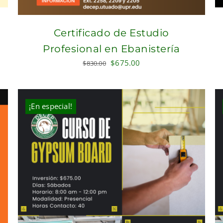
Certificado de Estudio
Profesional en Ebanistería
Original
Current
$
675.00
$
830.00
price
price
was:
is:
$830.00.
$675.00.
¡En especial!