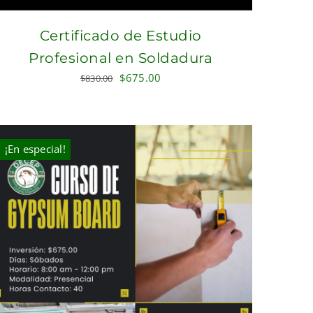
Certificado de Estudio
Profesional en Soldadura
Original
Current
$
675.00
$
830.00
price
price
was:
is:
$830.00.
$675.00.
¡En especial!