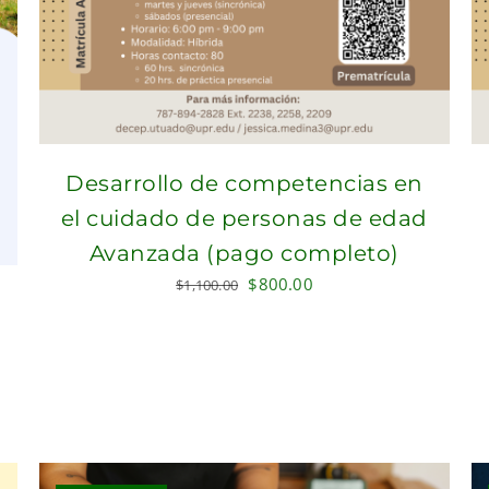
Desarrollo de competencias en
el cuidado de personas de edad
Avanzada (pago completo)
Original
Current
$
800.00
$
1,100.00
price
price
was:
is:
$1,100.00.
$800.00.