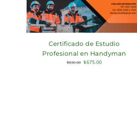
Certificado de Estudio
Profesional en Handyman
Original
Current
$
675.00
$
830.00
price
price
was:
is:
$830.00.
$675.00.