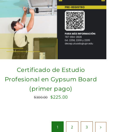
Certificado de Estudio
Profesional en Gypsum Board
(primer pago)
Original
Current
$
225.00
$
300.00
price
price
was:
is:
$300.00.
$225.00.
1
2
3