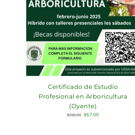
Certificado de Estudio
Profesional en Arboricultura
(Oyente)
Original
Current
$
67.00
$
200.00
price
price
was:
is: