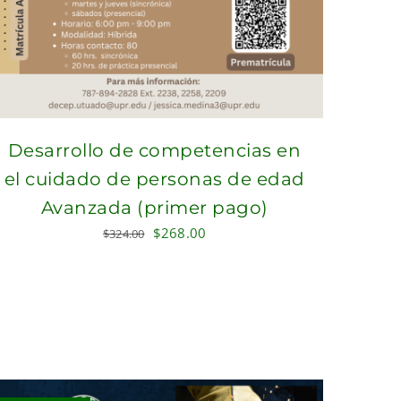
Desarrollo de competencias en
el cuidado de personas de edad
Avanzada (primer pago)
Original
Current
$
268.00
$
324.00
price
price
was:
is:
$324.00.
$268.00.