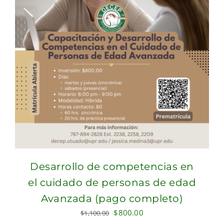
Desarrollo de competencias en
el cuidado de personas de edad
Avanzada (pago completo)
Original
Current
$
800.00
$
1,100.00