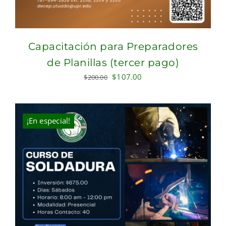
Capacitación para Preparadores
de Planillas (tercer pago)
Original
Current
$
107.00
$
200.00
price
price
was:
is:
$200.00.
$107.00.
¡En especial!