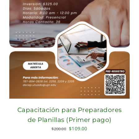
Capacitación para Preparadores
de Planillas (Primer pago)
Original
Current
$
109.00
$
200.00
price
price