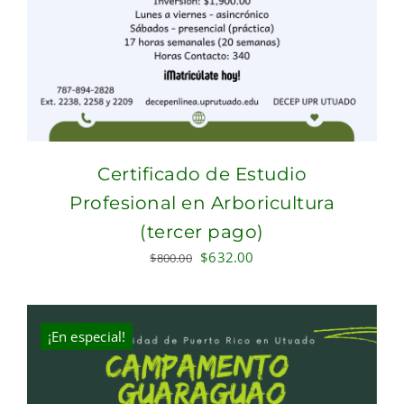
Certificado de Estudio
Profesional en Arboricultura
(tercer pago)
Original
Current
$
632.00
$
800.00
price
price
was:
is:
$800.00.
$632.00.
¡En especial!