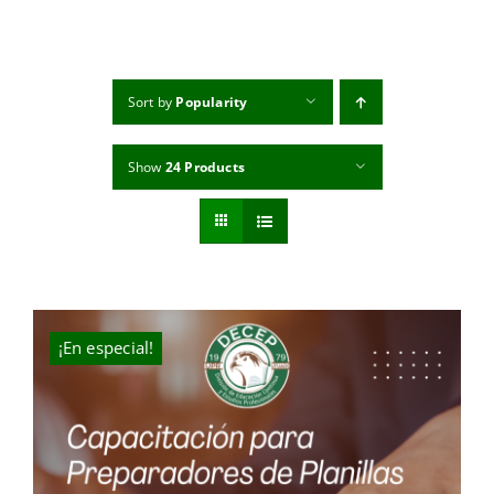
MI CUENTA
CARRITO
Sort by
Popularity
Show
24 Products
¡En especial!