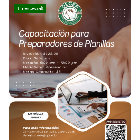
$300.00.
$225.00.
¡En especial!