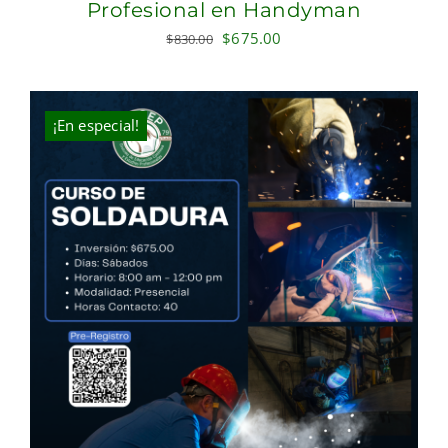
Profesional en Handyman
Original
Current
$
675.00
$
830.00
price
price
was:
is:
$830.00.
$675.00.
¡En especial!