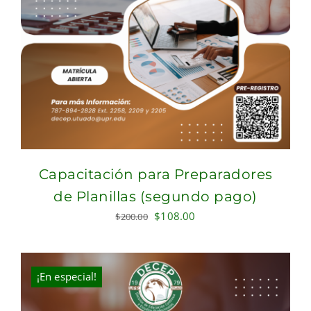
Capacitación para Preparadores
de Planillas (segundo pago)
Original
Current
$
108.00
$
200.00
price
price
was:
is:
$200.00.
$108.00.
¡En especial!