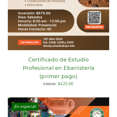
Certificado de Estudio
Profesional en Ebanistería
(primer pago)
Original
Current
$
225.00
$
300.00
price
price
was:
is:
$300.00.
$225.00.
¡En especial!