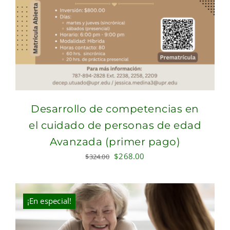
Desarrollo de competencias en
el cuidado de personas de edad
Avanzada (primer pago)
Original
Current
$
268.00
$
324.00
price
price
was:
is:
$324.00.
$268.00.
¡En especial!