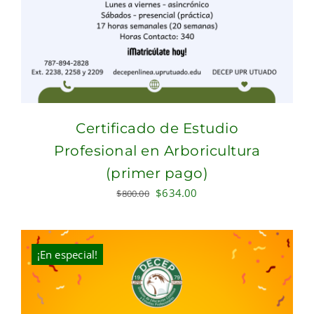
Certificado de Estudio
Profesional en Arboricultura
(primer pago)
Original
Current
$
634.00
$
800.00
price
price
was:
is:
$800.00.
$634.00.
¡En especial!