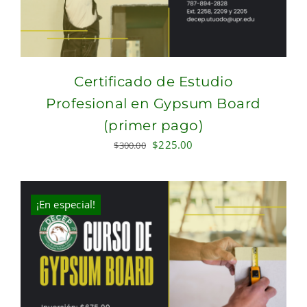
Certificado de Estudio
Profesional en Gypsum Board
(primer pago)
Original
Current
$
225.00
$
300.00
price
price
was:
is:
$300.00.
$225.00.
¡En especial!