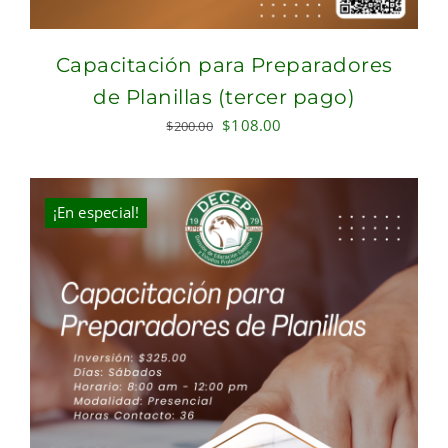
Capacitación para Preparadores
de Planillas (tercer pago)
Original
Current
$
108.00
$
200.00
price
price
was:
is:
$200.00.
$108.00.
¡En especial!