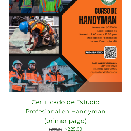
Certificado de Estudio
Profesional en Handyman
(primer pago)
Original
Current
$
225.00
$
300.00