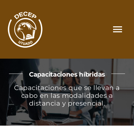
Skip
to
content
Tog
Nav
SOMOS
Capacitaciones híbridas
CATÁLOGO
Capacitaciones que se llevan a
cabo en las modalidades a
MATRÍCULA Y PAGOS
distancia y presencial.
CONTACTO