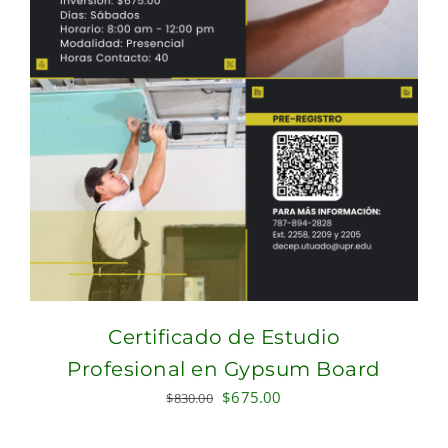
Certificado de Estudio
Profesional en Gypsum Board
Original
Current
$
675.00
$
830.00
price
price
was:
is: