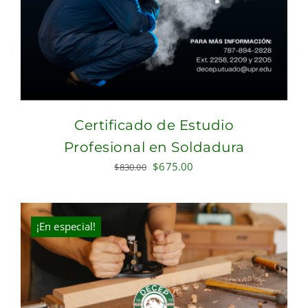
Certificado de Estudio
Profesional en Soldadura
Original
Current
$
675.00
$
830.00
price
price
was:
is:
$830.00.
$675.00.
¡En especial!