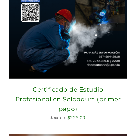
Certificado de Estudio
Profesional en Soldadura (primer
pago)
Original
Current
$
225.00
$
300.00
price
price
was:
is: