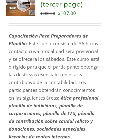
(tercer pago)
Original
Current
$
107.00
$
200.00
price
price
was:
is:
Capacitación Para Preparadores de
$200.00.
$107.00.
Planillas
Este curso consiste de 36 horas
contacto cuya modalidad será presencial
y se ofrecerá los sábados. Este curso está
dirigido para que el participante obtenga
las destrezas esenciales en el área
contributiva de la contabilidad. Los
participantes obtendrán conocimientos
en las siguientes áreas:
ética profesional,
planilla de individuos, planilla de
corporaciones, planilla de IVU, planilla
de contribución sobre caudal relicto y
donaciones, sociedades especiales,
licencias de rentas internas,