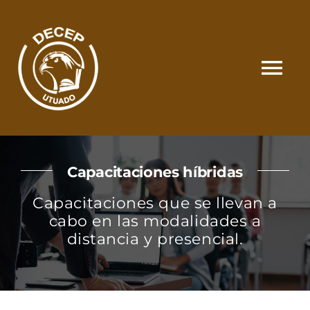
Skip
to
content
Tog
Nav
SOMOS
Capacitaciones híbridas
CATÁLOGO
Capacitaciones que se llevan a
cabo en las modalidades a
MATRÍCULA Y PAGOS
distancia y presencial.
CONTACTO