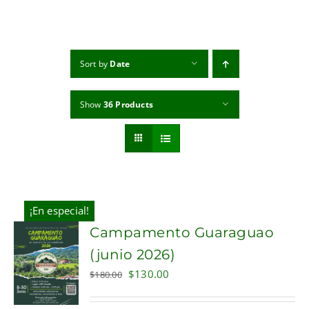
MI CUENTA
CARRITO
Sort by
Date
Show
36 Products
¡En especial!
Campamento Guaraguao
(junio 2026)
Original
Current
$
130.00
$
180.00
price
price
was:
is: