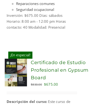
Reparaciones comunes
Seguridad ocupacional
Inversión: $675.00 Días: sábados
Horario: 8:00 am - 12:00 pm Horas
contacto: 40 Modalidad: Presencial
¡En especial!
Certificado de Estudio
Profesional en Gypsum
Board
Original
Current
$
675.00
$
830.00
price
price
was:
is:
Descripción del curso:
Este curso de
$830.00.
$675.00.