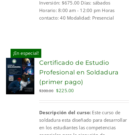
Inversión: $675.00 Días: sábados
Horario: 8:00 am - 12:00 pm Horas
contacto: 40 Modalidad: Presencial
¡En especial!
Certificado de Estudio
Profesional en Soldadura
(primer pago)
Original
Current
$
225.00
$
300.00
price
price
was:
is:
Descripción del curso:
Este curso de
$300.00.
$225.00.
soldadura esta diseñado para desarrollar
en los estudiantes las competencias
esenciales para la ejecución de