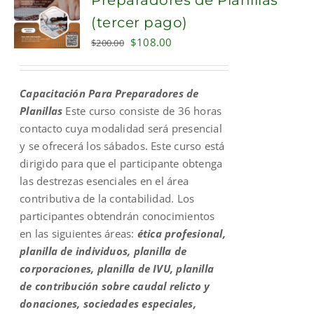
(tercer pago)
Original
Current
$
108.00
$
200.00
price
price
was:
is:
Capacitación Para Preparadores de
$200.00.
$108.00.
Planillas
Este curso consiste de 36 horas
contacto cuya modalidad será presencial
y se ofrecerá los sábados. Este curso está
dirigido para que el participante obtenga
las destrezas esenciales en el área
contributiva de la contabilidad. Los
participantes obtendrán conocimientos
en las siguientes áreas:
ética profesional,
planilla de individuos, planilla de
corporaciones, planilla de IVU, planilla
de contribución sobre caudal relicto y
donaciones, sociedades especiales,