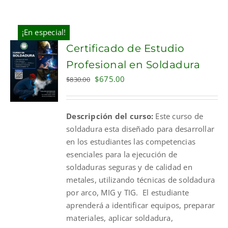
¡En especial!
Certificado de Estudio
Profesional en Soldadura
Original
Current
$
675.00
$
830.00
price
price
was:
is:
Descripción del curso:
Este curso de
$830.00.
$675.00.
soldadura esta diseñado para desarrollar
en los estudiantes las competencias
esenciales para la ejecución de
soldaduras seguras y de calidad en
metales, utilizando técnicas de soldadura
por arco, MIG y TIG. El estudiante
aprenderá a identificar equipos, preparar
materiales, aplicar soldadura,