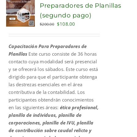
Preparadores de Planillas
(segundo pago)
Original
Current
$
108.00
$
200.00
price
price
was:
is:
Capacitación Para Preparadores de
$200.00.
$108.00.
Planillas
Este curso consiste de 36 horas
contacto cuya modalidad será presencial
y se ofrecerá los sábados. Este curso está
dirigido para que el participante obtenga
las destrezas esenciales en el área
contributiva de la contabilidad. Los
participantes obtendrán conocimientos
en las siguientes áreas:
ética profesional,
planilla de individuos, planilla de
corporaciones, planilla de IVU, planilla
de contribución sobre caudal relicto y