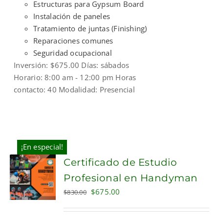
Estructuras para Gypsum Board
Instalación de paneles
Tratamiento de juntas (Finishing)
Reparaciones comunes
Seguridad ocupacional
Inversión: $675.00 Días: sábados
Horario: 8:00 am - 12:00 pm Horas
contacto: 40 Modalidad: Presencial
¡En especial!
Certificado de Estudio
Profesional en Handyman
Original
Current
$
675.00
$
830.00
price
price
was:
is: