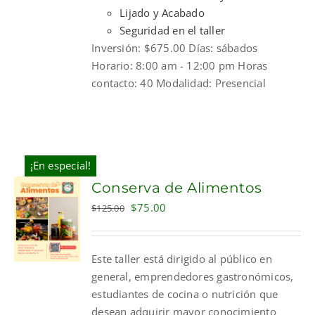
Lijado y Acabado
Seguridad en el taller
Inversión: $675.00 Días: sábados
Horario: 8:00 am - 12:00 pm Horas
contacto: 40 Modalidad: Presencial
¡En especial!
Conserva de Alimentos
Original
Current
$
75.00
$
125.00
price
price
was:
is:
Este taller está dirigido al público en
$125.00.
$75.00.
general, emprendedores gastronómicos,
estudiantes de cocina o nutrición que
desean adquirir mayor conocimiento