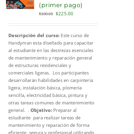
(primer pago)
Original
Current
$
225.00
$
300.00
price
price
was:
is:
Descripción del curso:
Este curso de
$300.00.
$225.00.
Handyman esta diseñado para capacitar
al estudiante en las destrezas esenciales
de mantenimiento y reparación general
de estructuras residenciales y
comerciales ligeras. Los participantes
desarrollarán habilidades en carpintería
ligera, instalación básica, plomería
sencilla, electricidad básica, pintura y
otras tareas comunes de mantenimiento
general. .
Objetivo:
Preparar al
estudiante para realizar tareas de
mantenimiento y reparación de forma
eficiente, segura y profesional utilizando