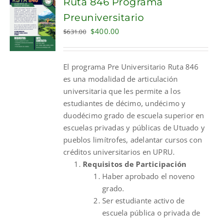
Ruta 846 Programa
Preuniversitario
Original
Current
$
400.00
$
631.00
price
price
was:
is:
El programa Pre Universitario Ruta 846
$631.00.
$400.00.
es una modalidad de articulación
universitaria que les permite a los
estudiantes de décimo, undécimo y
duodécimo grado de escuela superior en
escuelas privadas y públicas de Utuado y
pueblos limítrofes, adelantar cursos con
créditos universitarios en UPRU.
Requisitos de Participación
Haber aprobado el noveno
grado.
Ser estudiante activo de
escuela pública o privada de