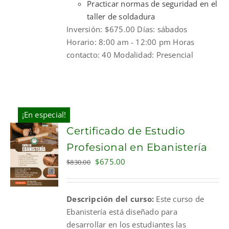
Practicar normas de seguridad en el
taller de soldadura
Inversión: $675.00 Días: sábados
Horario: 8:00 am - 12:00 pm Horas
contacto: 40 Modalidad: Presencial
¡En especial!
Certificado de Estudio
Profesional en Ebanistería
Original
Current
$
675.00
$
830.00
price
price
was:
is:
Descripción del curso:
Este curso de
$830.00.
$675.00.
Ebanistería está diseñado para
desarrollar en los estudiantes las