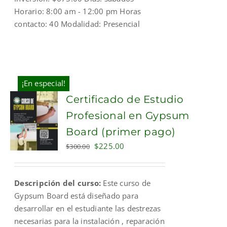
Horario: 8:00 am - 12:00 pm Horas
contacto: 40 Modalidad: Presencial
¡En especial!
Certificado de Estudio
Profesional en Gypsum
Board (primer pago)
Original
Current
$
225.00
$
300.00
price
price
was:
is:
Descripción del curso:
Este curso de
$300.00.
$225.00.
Gypsum Board está diseñado para
desarrollar en el estudiante las destrezas
necesarias para la instalación , reparación