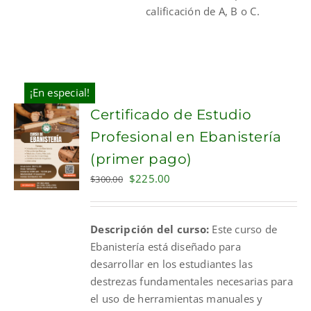
calificación de A, B o C.
¡En especial!
Certificado de Estudio
Profesional en Ebanistería
(primer pago)
Original
Current
$
225.00
$
300.00
price
price
was:
is:
Descripción del curso:
Este curso de
$300.00.
$225.00.
Ebanistería está diseñado para
desarrollar en los estudiantes las
destrezas fundamentales necesarias para
el uso de herramientas manuales y