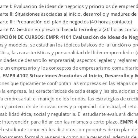
arte I: Evaluación de ideas de negocios y principios de empren
arte Il: Situaciones asociadas al inicio, desarrollo y madurez d
arte III: Preparación del plan de negocios (40 horas contacto)
arte IV: Gestión empresarial basada tecnología (20 horas contac
IPCIÓN DE CURSOS:
EMPR 4101 Evaluación de Ideas de Neg
os y modelos, se estudian los tópicos básicos de la función o p
tica; las características y personalidad del líder emprendedor 
nidades de desarrollo empresarial; aspectos legales y reglament
 de un empresario y los conceptos de empresarismo comunitar
s.
EMPR 4102 Situaciones Asociadas al Inicio, Desarrollo y
ones que típicamente confrontan las empresas en las etapas de i
 la empresa, las características de cada etapa y las situaciones 
ia empresarial; el manejo de los fondos; las estrategias de cre
n y protección de innovaciones y propiedad intelectual; el reto
abilidad ética, social y regulatoria. El estudiante evaluará di
 intervención para lidiar con las mismas a corto plazo.
EMPR 4
el estudiante conocerá los distintos componentes de un plan d
documento formal que servirá como guía gerencial, además de ser