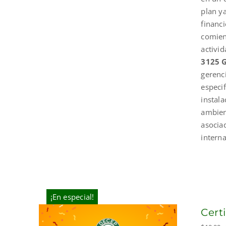
plan y
financi
comien
activid
3125 G
gerenc
especi
instal
ambient
asocia
interna
¡En especial!
Cert