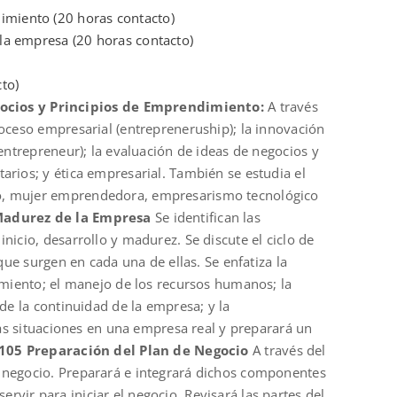
dimiento (20 horas contacto)
e la empresa (20 horas contacto)
to)
ocios y Principios de Emprendimiento:
A través
roceso empresarial (entrepreneruship); la innovación
(entrepreneur); la evaluación de ideas de negocios y
arios; y ética empresarial. También se estudia el
io, mujer emprendedora, empresarismo tecnológico
 Madurez de la Empresa
Se identifican las
nicio, desarrollo y madurez. Se discute el ciclo de
que surgen en cada una de ellas. Se enfatiza la
cimiento; el manejo de los recursos humanos; la
 de la continuidad de la empresa; y la
chas situaciones en una empresa real y preparará un
105 Preparación del Plan de Negocio
A través del
e negocio. Preparará e integrará dichos componentes
vir para iniciar el negocio. Revisará las partes del