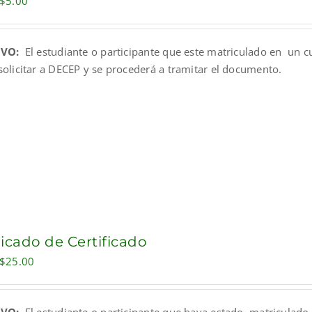
Original
Current
$
5.00
price
price
was:
is:
IVO:
El estudiante o participante que este matriculado en un c
$10.00.
$5.00.
solicitar a DECEP y se procederá a tramitar el documento.
icado de Certificado
Original
Current
$
25.00
price
price
was:
is: