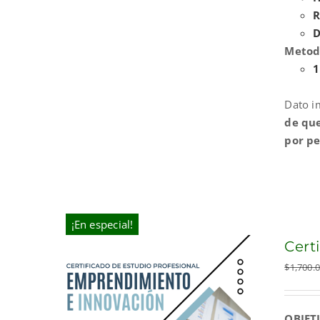
R
D
Metod
1
Dato i
de que
por pe
¡En especial!
Cert
$
1,700.
OBJET