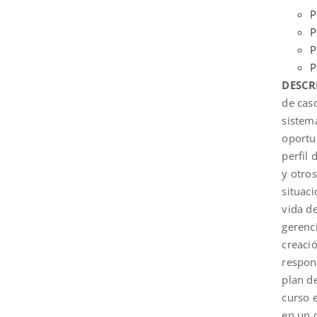
P
P
P
P
DESCR
de cas
sistemá
oportu
perfil
y otro
situaci
vida de
gerenc
creació
respons
plan de
curso 
en un 