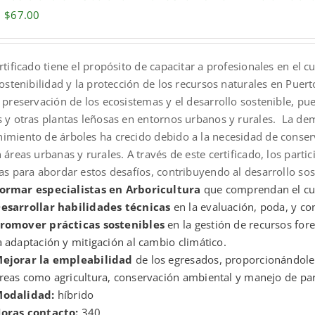
Original
Current
$
67.00
price
price
was:
is:
ertificado tiene el propósito de capacitar a profesionales en e
$200.00.
$67.00.
sostenibilidad y la protección de los recursos naturales en Puer
 preservación de los ecosistemas y el desarrollo sostenible, pu
s y otras plantas leñosas en entornos urbanos y rurales. La de
imiento de árboles ha crecido debido a la necesidad de conserv
 áreas urbanas y rurales. A través de este certificado, los part
cas para abordar estos desafíos, contribuyendo al desarrollo so
ormar especialistas en Arboricultura
que comprendan el cu
esarrollar habilidades técnicas
en la evaluación, poda, y co
romover prácticas sostenibles
en la gestión de recursos for
a adaptación y mitigación al cambio climático.
ejorar la empleabilidad
de los egresados, proporcionándoles
reas como agricultura, conservación ambiental y manejo de par
odalidad:
híbrido
oras contacto:
340