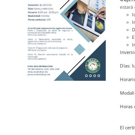
estará
I
I
D
E
I
Invers
Días: l
Horari
Modali
Horas 
El cer