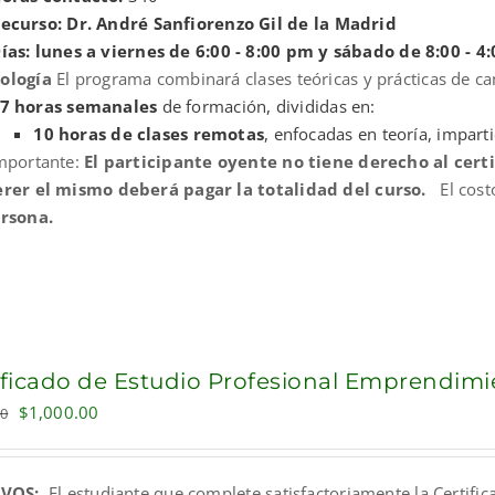
ecurso: Dr. André Sanfiorenzo Gil de la Madrid
ías: lunes a viernes de 6:00 - 8:00 pm y sábado de 8:00 - 4:
ología
El programa combinará clases teóricas y prácticas de ca
7 horas semanales
de formación, divididas en:
10 horas de clases remotas
, enfocadas en teoría, impart
mportante:
El participante oyente no tiene derecho al cert
rer el mismo deberá pagar la totalidad del curso.
El cost
rsona.
ificado de Estudio Profesional Emprendimi
Original
Current
$
1,000.00
00
price
price
was:
is:
IVOS:
El estudiante que complete satisfactoriamente la Certif
$1,700.00.
$1,000.00.