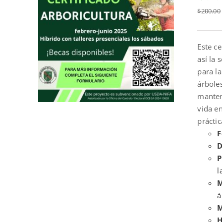
$
200.00
Este c
así la 
para la
árbole
manten
vida en
prácti
F
D
P
l
M
á
M
H