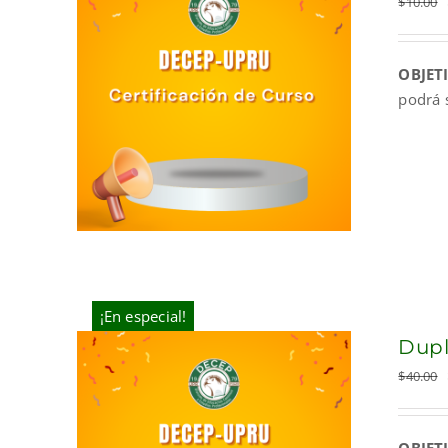
$
10.00
OBJET
podrá 
¡En especial!
Dupl
$
40.00