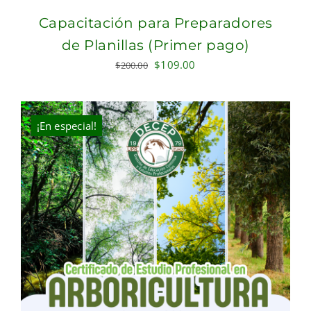
Capacitación para Preparadores
de Planillas (Primer pago)
Original
Current
$
109.00
$
200.00
price
price
was:
is:
$200.00.
$109.00.
¡En especial!