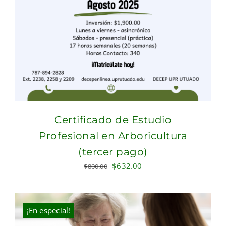
Certificado de Estudio
Profesional en Arboricultura
(tercer pago)
Original
Current
$
632.00
$
800.00
price
price
was:
is:
$800.00.
$632.00.
¡En especial!