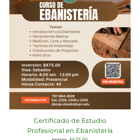
Certificado de Estudio
Profesional en Ebanistería
Original
Current
$
675.00
$
830.00