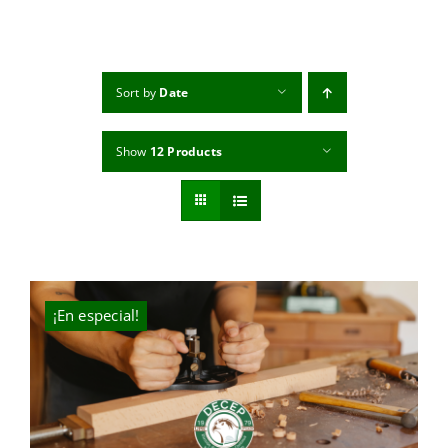
MI CUENTA
CARRITO
Sort by
Date
Show
12 Products
¡En especial!