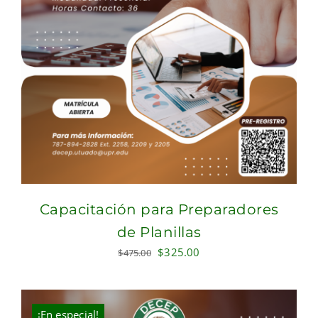
Capacitación para Preparadores
de Planillas
Original
Current
$
325.00
$
475.00
price
price
was:
is:
$475.00.
$325.00.
¡En especial!