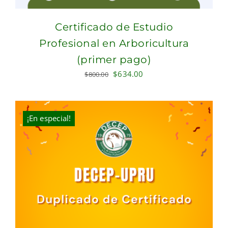
Certificado de Estudio
Profesional en Arboricultura
(primer pago)
Original
Current
$
634.00
$
800.00
price
price
was:
is:
$800.00.
$634.00.
¡En especial!