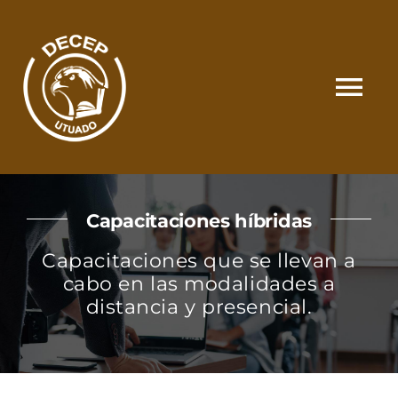
Skip
to
content
Tog
Nav
SOMOS
Capacitaciones híbridas
CATÁLOGO
Capacitaciones que se llevan a
cabo en las modalidades a
MATRÍCULA Y PAGOS
distancia y presencial.
CONTACTO