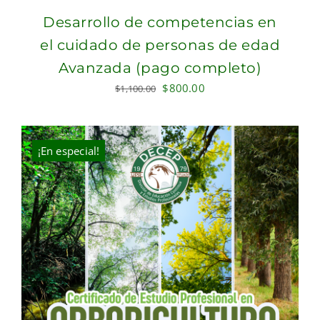
Desarrollo de competencias en
el cuidado de personas de edad
Avanzada (pago completo)
Original
Current
$
800.00
$
1,100.00
price
price
was:
is:
$1,100.00.
$800.00.
¡En especial!