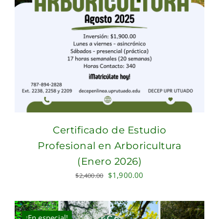
Certificado de Estudio
Profesional en Arboricultura
(Enero 2026)
Original
Current
$
1,900.00
$
2,400.00
price
price
was:
is:
$2,400.00.
$1,900.00.
¡En especial!