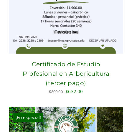
Certificado de Estudio
Profesional en Arboricultura
(tercer pago)
Original
Current
$
632.00
$
800.00
price
price
was:
is:
$800.00.
$632.00.
¡En especial!