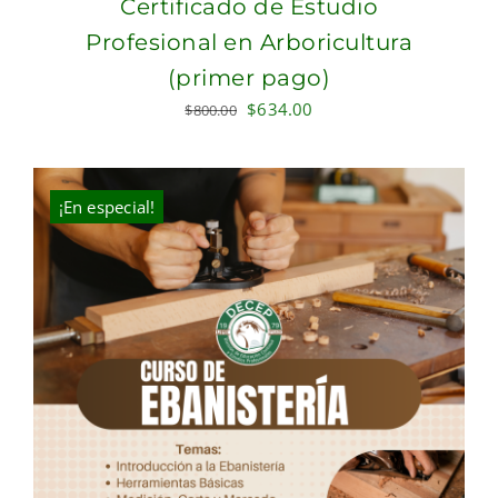
Certificado de Estudio
Profesional en Arboricultura
(primer pago)
Original
Current
$
634.00
$
800.00
price
price
was:
is:
$800.00.
$634.00.
¡En especial!