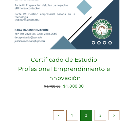
Certificado de Estudio
Profesional Emprendimiento e
Innovación
Original
Current
$
1,000.00
$
1,700.00
price
price
was:
is:
$1,700.00.
$1,000.00.
1
2
3