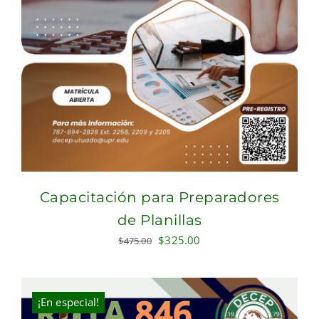
Capacitación para Preparadores
de Planillas
Original
Current
$
325.00
$
475.00
price
price
was:
is:
$475.00.
$325.00.
¡En especial!