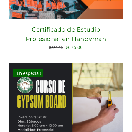
Certificado de Estudio
Profesional en Handyman
Original
Current
$
675.00
$
830.00
price
price
was:
is:
$830.00.
$675.00.
¡En especial!