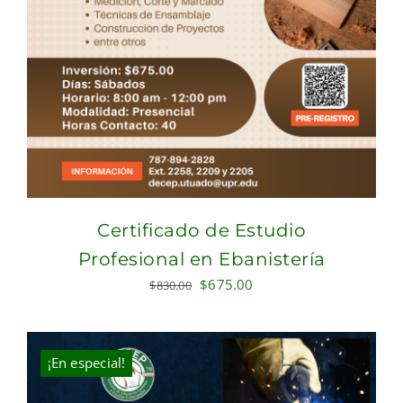
Certificado de Estudio
Profesional en Ebanistería
Original
Current
$
675.00
$
830.00
price
price
was:
is:
$830.00.
$675.00.
¡En especial!