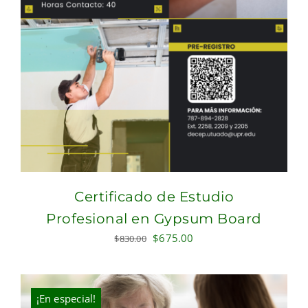
Certificado de Estudio
Profesional en Gypsum Board
Original
Current
$
675.00
$
830.00
price
price
was:
is:
$830.00.
$675.00.
¡En especial!