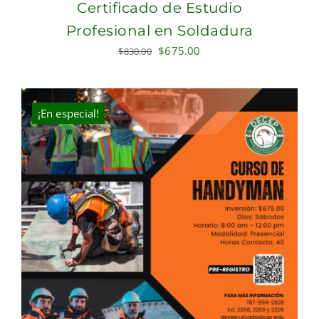
Certificado de Estudio
Profesional en Soldadura
Original
Current
$
675.00
$
830.00
price
price
was:
is:
$830.00.
$675.00.
¡En especial!