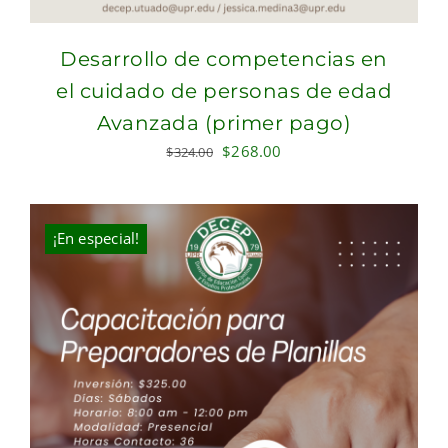
Desarrollo de competencias en
el cuidado de personas de edad
Avanzada (primer pago)
Original
Current
$
268.00
$
324.00
price
price
was:
is:
$324.00.
$268.00.
¡En especial!