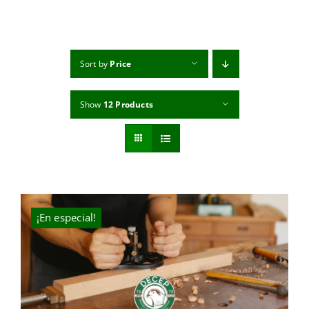
MI CUENTA
CARRITO
Sort by
Price
Show
12 Products
¡En especial!