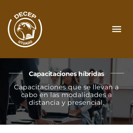
Skip
to
content
Tog
Nav
SOMOS
Capacitaciones híbridas
CATÁLOGO
Capacitaciones que se llevan a
cabo en las modalidades a
MATRÍCULA Y PAGOS
distancia y presencial.
CONTACTO