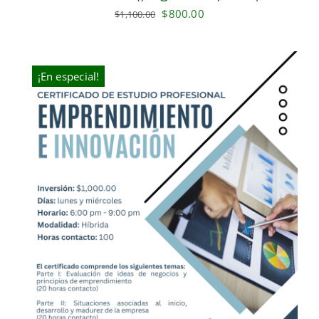
Original
Current
$
800.00
$
1,100.00
price
price
was:
is:
$1,100.00.
$800.00.
¡En especial!