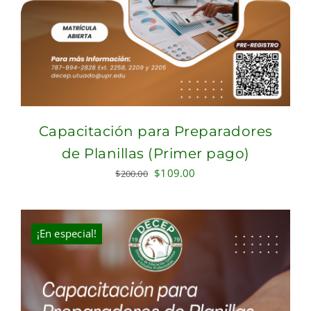
Capacitación para Preparadores
de Planillas (Primer pago)
Original
Current
$
109.00
$
200.00
price
price
was:
is:
$200.00.
$109.00.
¡En especial!