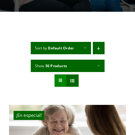
MI CUENTA
CARRITO
Sort by
Default Order
Show
36 Products
¡En especial!