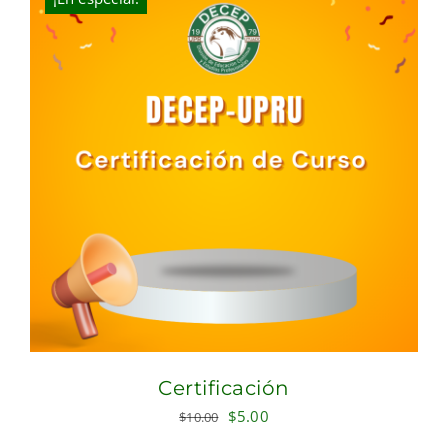
Certificación
Original
Current
$
5.00
$
10.00
price
price