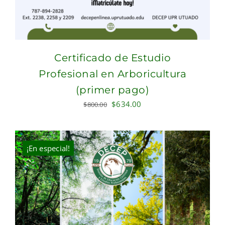
Certificado de Estudio
Profesional en Arboricultura
(primer pago)
Original
Current
$
634.00
$
800.00
price
price
was:
is:
$800.00.
$634.00.
¡En especial!