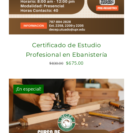
Certificado de Estudio
Profesional en Ebanistería
Original
Current
$
675.00
$
830.00
price
price
was:
is:
$830.00.
$675.00.
¡En especial!