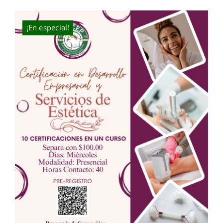
was:
is:
$10.00.
$5.00.
¡En especial!