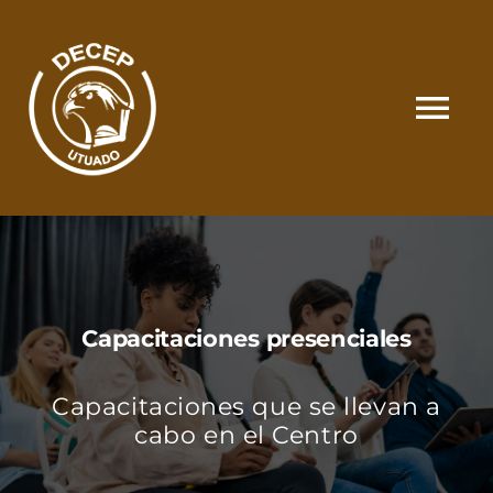
Skip
to
content
Tog
Nav
SOMOS
CATÁLOGO
Capacitaciones presenciales
MATRÍCULA Y PAGOS
Capacitaciones que se llevan a
CONTACTO
cabo en el Centro