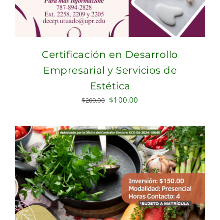
Certificación en Desarrollo
Empresarial y Servicios de
Estética
Original
Current
$
100.00
$
200.00
price
price
was:
is:
$200.00.
$100.00.