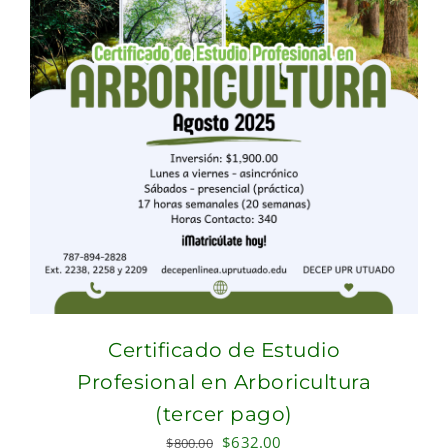
Certificado de Estudio
Profesional en Arboricultura
(tercer pago)
Original
Current
$
632.00
$
800.00