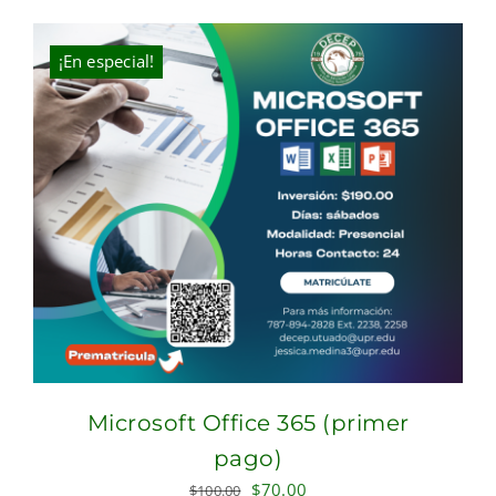
was:
is:
$324.00.
$268.00.
¡En especial!
Microsoft Office 365 (primer
pago)
Original
Current
$
70.00
$
100.00