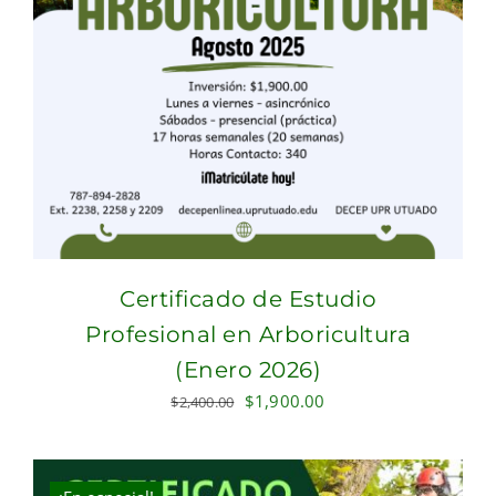
Certificado de Estudio
Profesional en Arboricultura
(Enero 2026)
Original
Current
$
1,900.00
$
2,400.00
price
price
was:
is:
$2,400.00.
$1,900.00.