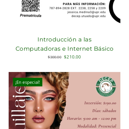
Introducción a las
Computadoras e Internet Básico
Original
Current
$
210.00
$
300.00
price
price
was:
is:
$300.00.
$210.00.
¡En especial!