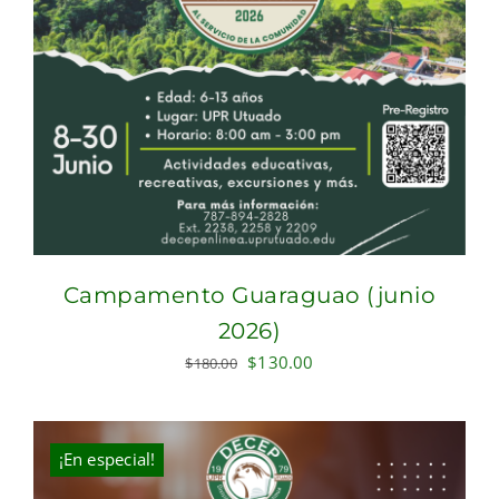
Campamento Guaraguao (junio
2026)
Original
Current
$
130.00
$
180.00
price
price
was:
is:
$180.00.
$130.00.
¡En especial!