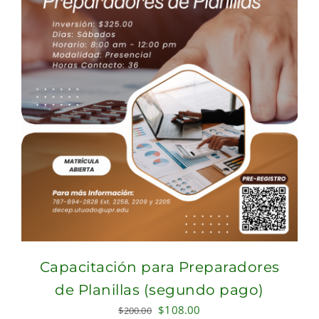
Capacitación para Preparadores
de Planillas (segundo pago)
Original
Current
$
108.00
$
200.00