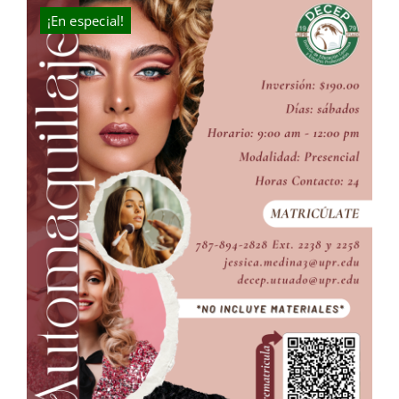
$210.00.
$190.00.
¡En especial!