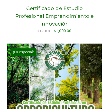
Certificado de Estudio
Profesional Emprendimiento e
Innovación
Original
Current
$
1,000.00
$
1,700.00
price
price
was:
is:
$1,700.00.
$1,000.00.
¡En especial!