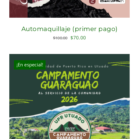
Automaquillaje (primer pago)
Original
Current
$
70.00
$
100.00
price
price
was:
is:
$100.00.
$70.00.
¡En especial!