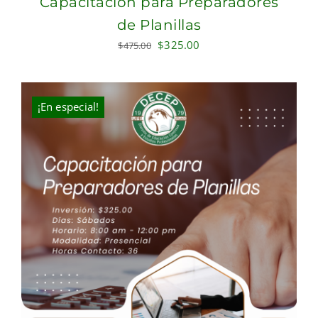
Capacitación para Preparadores
de Planillas
Original
Current
$
325.00
$
475.00
price
price
was:
is:
$475.00.
$325.00.
¡En especial!