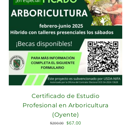
¡En especial!
Certificado de Estudio
Profesional en Arboricultura
(Oyente)
Original
Current
$
67.00
$
200.00
price
price