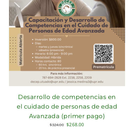
Desarrollo de competencias en
el cuidado de personas de edad
Avanzada (primer pago)
Original
Current
$
268.00
$
324.00
price
price