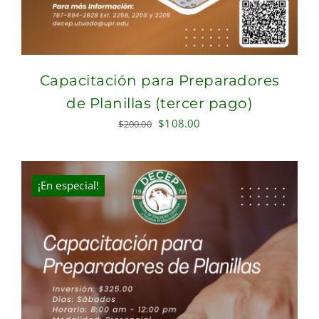
Capacitación para Preparadores
de Planillas (tercer pago)
Original
Current
$
108.00
$
200.00
price
price
was:
is:
$200.00.
$108.00.
¡En especial!