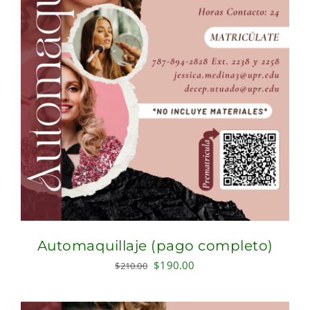
Automaquillaje (pago completo)
Original
Current
$
190.00
$
210.00
price
price
was:
is: