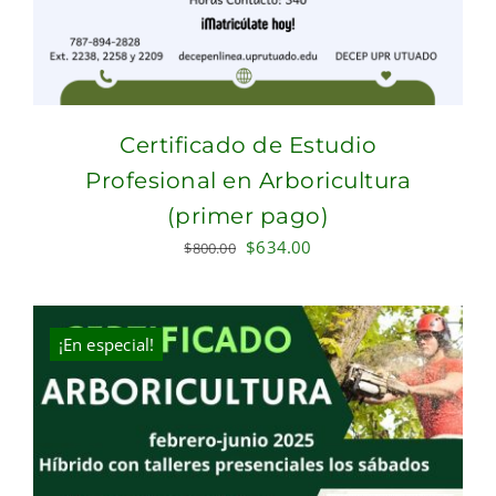
Certificado de Estudio
Profesional en Arboricultura
(primer pago)
Original
Current
$
634.00
$
800.00
price
price
was:
is:
$800.00.
$634.00.
¡En especial!