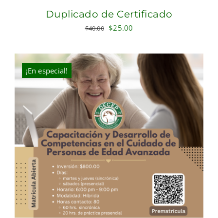
Duplicado de Certificado
Original
Current
$
25.00
$
40.00
price
price
was:
is:
$40.00.
$25.00.
¡En especial!