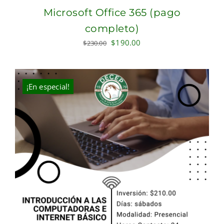
Microsoft Office 365 (pago
completo)
Original
Current
$
190.00
$
230.00
price
price
was:
is:
$230.00.
$190.00.
¡En especial!