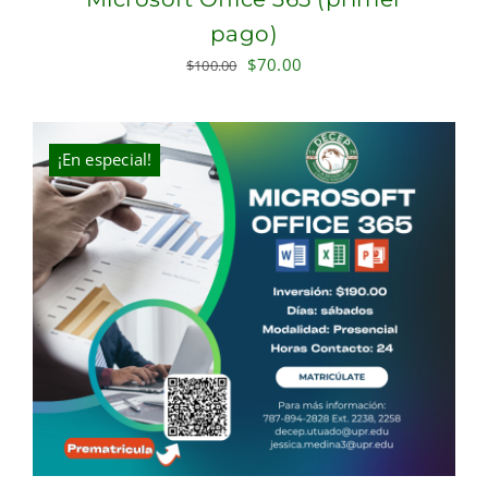
pago)
Original
Current
$
70.00
$
100.00
price
price
was:
is:
$100.00.
$70.00.
¡En especial!