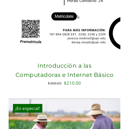
Introducción a las
Computadoras e Internet Básico
Original
Current
$
210.00
$
300.00
price
price
was:
is:
$300.00.
$210.00.
¡En especial!