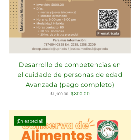
Desarrollo de competencias en
el cuidado de personas de edad
Avanzada (pago completo)
Original
Current
$
800.00
$
1,100.00
price
price
was:
is:
$1,100.00.
$800.00.
¡En especial!