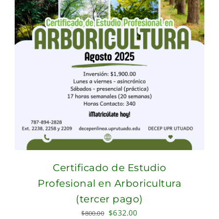
Certificado de Estudio
Profesional en Arboricultura
(tercer pago)
Original
Current
$
632.00
$
800.00