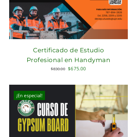
Certificado de Estudio
Profesional en Handyman
Original
Current
$
675.00
$
830.00
price
price
was:
is:
$830.00.
$675.00.
¡En especial!