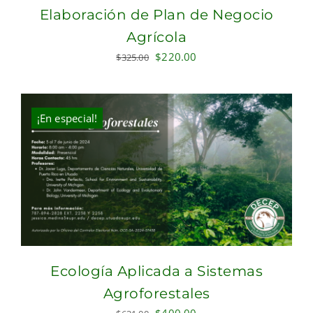
Elaboración de Plan de Negocio
Agrícola
Original
Current
$
220.00
$
325.00
price
price
was:
is:
$325.00.
$220.00.
¡En especial!
Ecología Aplicada a Sistemas
Agroforestales
Original
Current