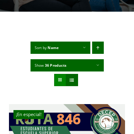
MI CUENTA
CARRITO
Sort by
Name
Show
36 Products
¡En especial!