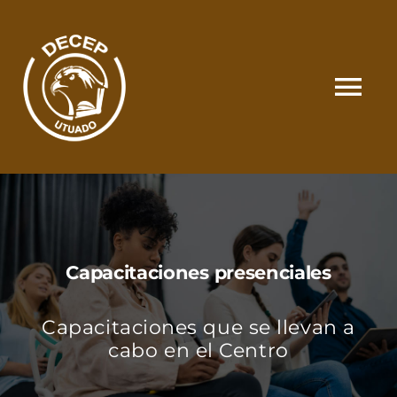
Skip
to
content
Tog
Nav
SOMOS
CATÁLOGO
Capacitaciones presenciales
MATRÍCULA Y PAGOS
Capacitaciones que se llevan a
CONTACTO
cabo en el Centro