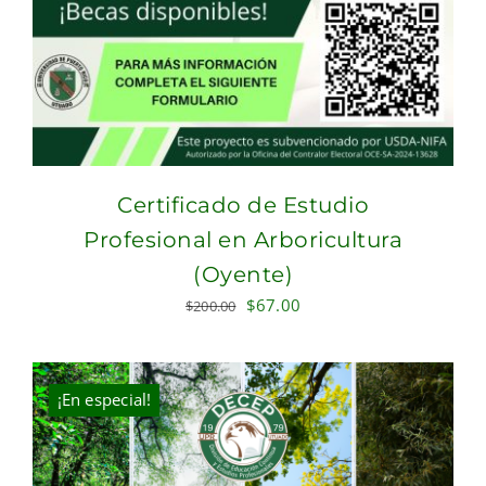
Certificado de Estudio
Profesional en Arboricultura
(Oyente)
Original
Current
$
67.00
$
200.00
price
price
was:
is:
$200.00.
$67.00.
¡En especial!