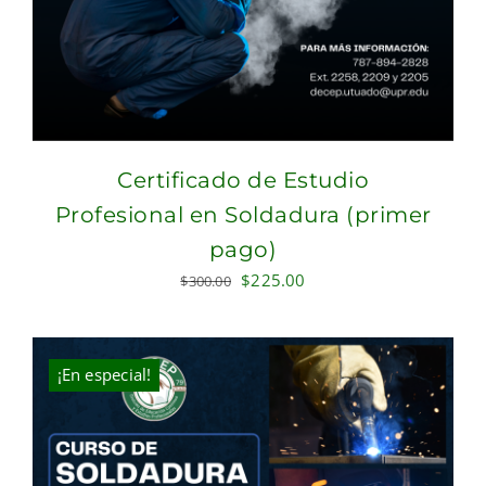
Certificado de Estudio
Profesional en Soldadura (primer
pago)
Original
Current
$
225.00
$
300.00
price
price
was:
is:
$300.00.
$225.00.
¡En especial!