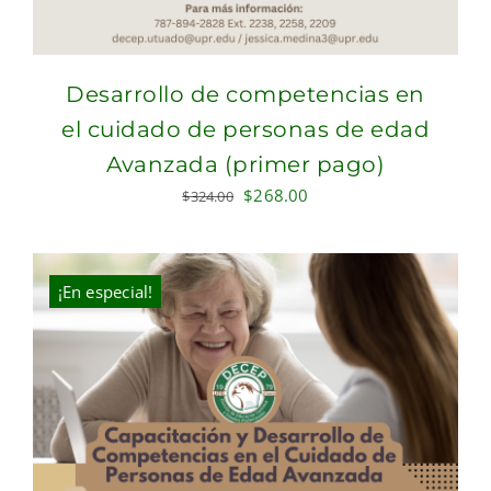
Desarrollo de competencias en
el cuidado de personas de edad
Avanzada (primer pago)
Original
Current
$
268.00
$
324.00
price
price
was:
is:
$324.00.
$268.00.
¡En especial!