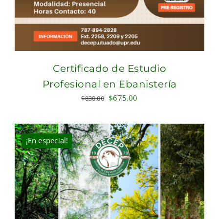
Certificado de Estudio
Profesional en Ebanistería
Original
Current
$
675.00
$
830.00
price
price
was:
is:
$830.00.
$675.00.
¡En especial!