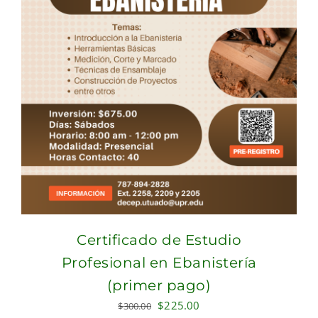
Certificado de Estudio
Profesional en Ebanistería
(primer pago)
Original
Current
$
225.00
$
300.00