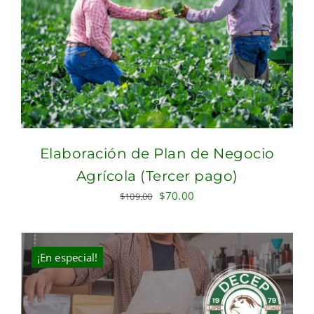
Elaboración de Plan de Negocio
Agrícola (Tercer pago)
Original
Current
$
70.00
$
109.00
price
price
was:
is:
$109.00.
$70.00.
¡En especial!