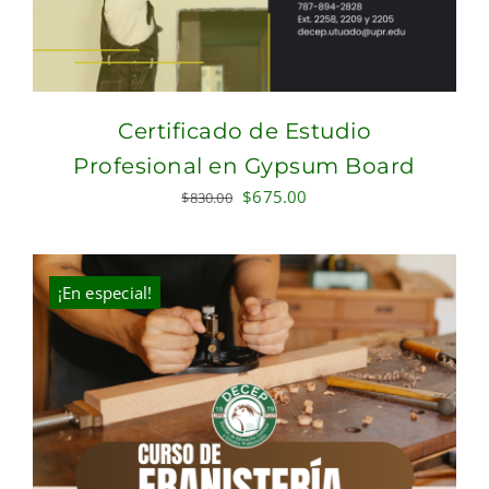
Certificado de Estudio
Profesional en Gypsum Board
Original
Current
$
675.00
$
830.00
price
price
was:
is:
$830.00.
$675.00.
¡En especial!