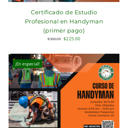
Certificado de Estudio
Profesional en Handyman
(primer pago)
Original
Current
$
225.00
$
300.00
price
price
was:
is:
$300.00.
$225.00.
¡En especial!