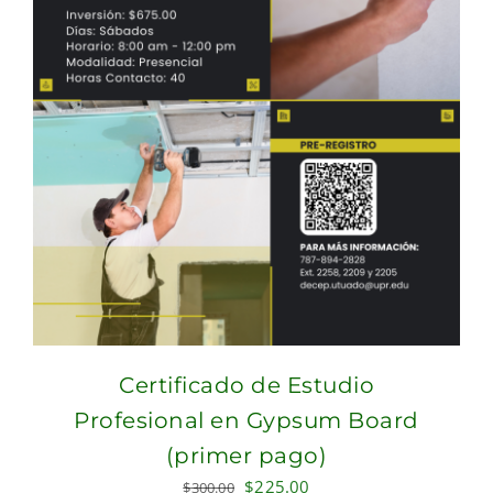
Certificado de Estudio
Profesional en Gypsum Board
(primer pago)
Original
Current
$
225.00
$
300.00