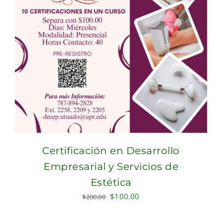
Certificación en Desarrollo
Empresarial y Servicios de
Estética
Original
Current
$
100.00
$
200.00
price
price
was:
is: