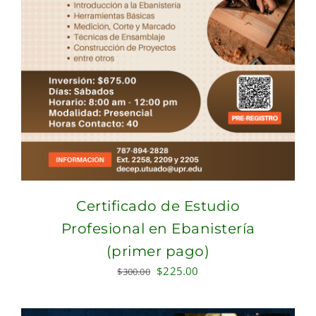
Certificado de Estudio
Profesional en Ebanistería
(primer pago)
Original
Current
$
225.00
$
300.00
price
price
was:
is: