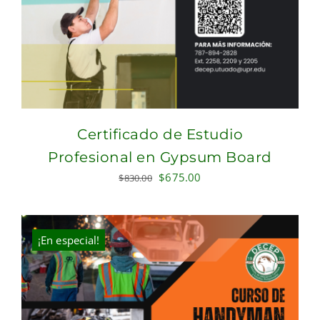
Certificado de Estudio
Profesional en Gypsum Board
Original
Current
$
675.00
$
830.00
price
price
was:
is:
$830.00.
$675.00.
¡En especial!