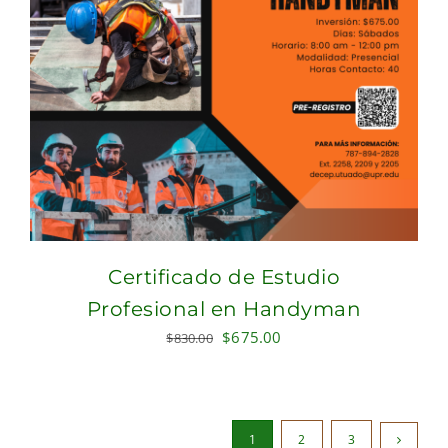
Certificado de Estudio
Profesional en Handyman
Original
Current
$
675.00
$
830.00
price
price
was:
is:
$830.00.
$675.00.
1
2
3