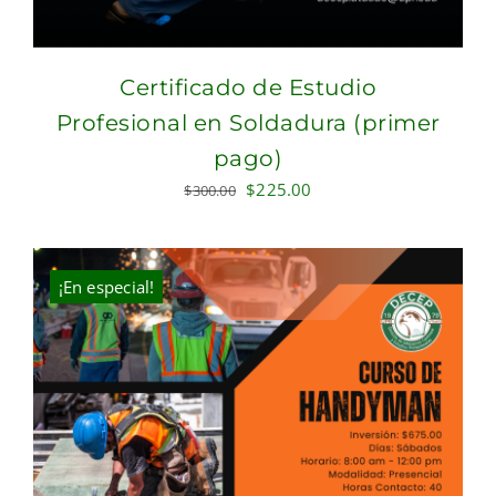
Certificado de Estudio
Profesional en Soldadura (primer
pago)
Original
Current
$
225.00
$
300.00
price
price
was:
is:
$300.00.
$225.00.
¡En especial!