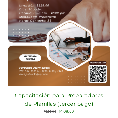
Capacitación para Preparadores
de Planillas (tercer pago)
Original
Current
$
108.00
$
200.00
price
price