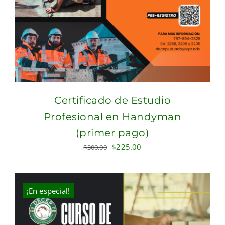
Certificado de Estudio
Profesional en Handyman
(primer pago)
Original
Current
$
225.00
$
300.00
price
price
was:
is:
$300.00.
$225.00.
¡En especial!