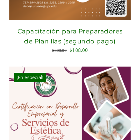
Capacitación para Preparadores
de Planillas (segundo pago)
Original
Current
$
108.00
$
200.00
price
price
was:
is:
$200.00.
$108.00.
¡En especial!