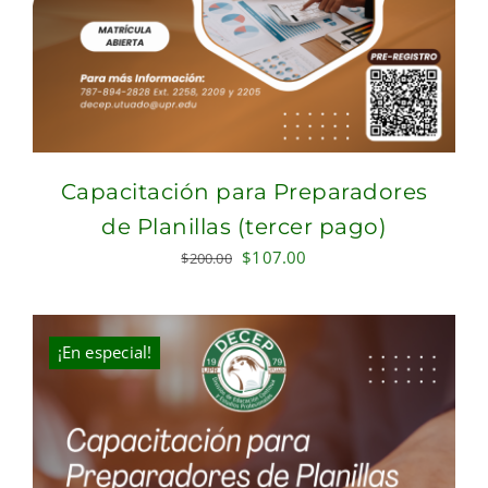
Capacitación para Preparadores
de Planillas (tercer pago)
Original
Current
$
107.00
$
200.00
price
price
was:
is:
$200.00.
$107.00.
¡En especial!