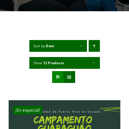
MI CUENTA
CARRITO
Sort by
Date
Show
12 Products
¡En especial!