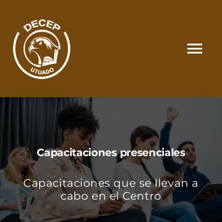
Skip
to
content
Tog
Nav
SOMOS
CATÁLOGO
Capacitaciones presenciales
MATRÍCULA Y PAGOS
Capacitaciones que se llevan a
CONTACTO
cabo en el Centro