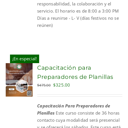
responsabilidad, la colaboración y el
servicio. El horario es de 8:00 a 3:00 PM
Días a reunirse - L- V (días festivos no se
reúnen)
¡En especial!
Capacitación para
Preparadores de Planillas
Original
Current
$
325.00
$
475.00
price
price
was:
is:
Capacitación Para Preparadores de
$475.00.
$325.00.
Planillas
Este curso consiste de 36 horas
contacto cuya modalidad será presencial
y se ofrecerá los sábados. Este curso está