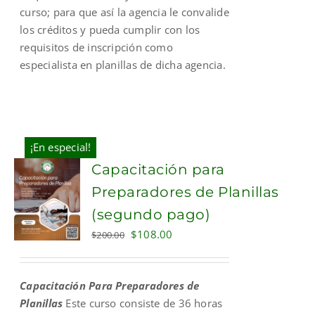
curso; para que así la agencia le convalide
los créditos y pueda cumplir con los
requisitos de inscripción como
especialista en planillas de dicha agencia.
¡En especial!
Capacitación para
Preparadores de Planillas
(segundo pago)
Original
Current
$
108.00
$
200.00
price
price
was:
is:
Capacitación Para Preparadores de
$200.00.
$108.00.
Planillas
Este curso consiste de 36 horas