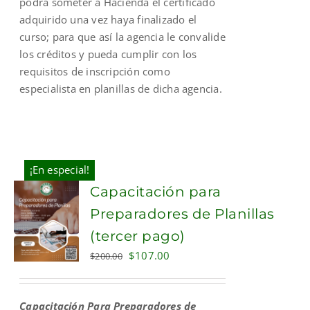
podrá someter a Hacienda el certificado
adquirido una vez haya finalizado el
curso; para que así la agencia le convalide
los créditos y pueda cumplir con los
requisitos de inscripción como
especialista en planillas de dicha agencia.
¡En especial!
Capacitación para
Preparadores de Planillas
(tercer pago)
Original
Current
$
107.00
$
200.00
price
price
was:
is:
Capacitación Para Preparadores de
$200.00.
$107.00.