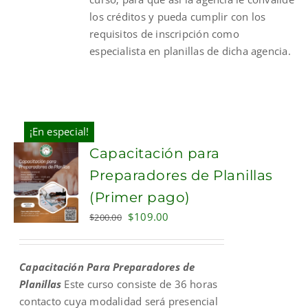
los créditos y pueda cumplir con los
requisitos de inscripción como
especialista en planillas de dicha agencia.
¡En especial!
Capacitación para
Preparadores de Planillas
(Primer pago)
Original
Current
$
109.00
$
200.00
price
price
was:
is:
Capacitación Para Preparadores de
$200.00.
$109.00.
Planillas
Este curso consiste de 36 horas
contacto cuya modalidad será presencial