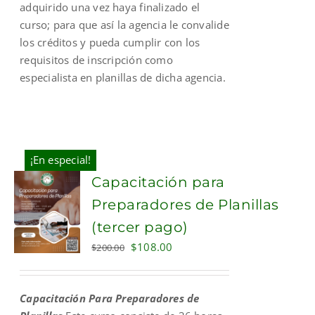
adquirido una vez haya finalizado el
curso; para que así la agencia le convalide
los créditos y pueda cumplir con los
requisitos de inscripción como
especialista en planillas de dicha agencia.
¡En especial!
Capacitación para
Preparadores de Planillas
(tercer pago)
Original
Current
$
108.00
$
200.00
price
price
was:
is:
Capacitación Para Preparadores de
$200.00.
$108.00.