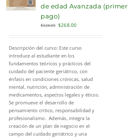
de edad Avanzada (primer
pago)
Original
Current
$
268.00
$
324.00
price
price
was:
is:
Descripción del curso: Este curso
$324.00.
$268.00.
introduce al estudiante en los
fundamentos teóricos y prácticos del
cuidado del paciente geriátrico, con
énfasis en condiciones crónicas, salud
mental, nutrición, administración de
medicamentos, aspectos legales y éticos.
Se promueve el desarrollo de
pensamiento crítico, responsabilidad y
profesionalismo. Además, integra la
creación de un plan de negocio en el
campo del cuidado geriátrico y una