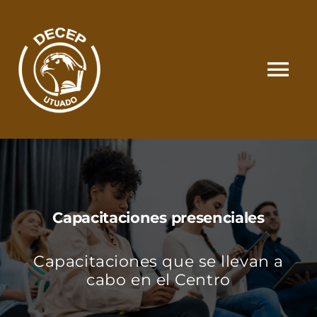
Skip
to
content
Tog
Nav
SOMOS
CATÁLOGO
Capacitaciones presenciales
MATRÍCULA Y PAGOS
Capacitaciones que se llevan a
CONTACTO
cabo en el Centro