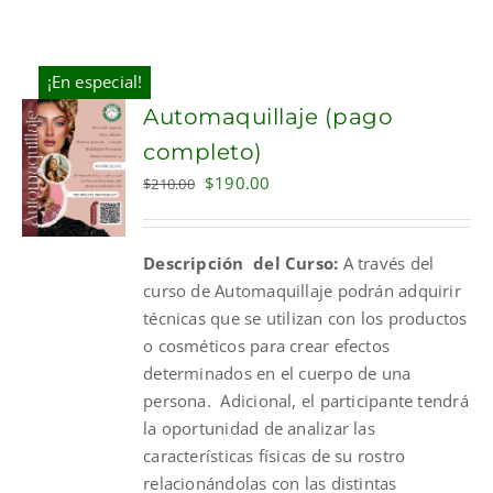
¡En especial!
Automaquillaje (pago
completo)
Original
Current
$
190.00
$
210.00
price
price
was:
is:
Descripción del Curso:
A través del
$210.00.
$190.00.
curso de Automaquillaje podrán adquirir
técnicas que se utilizan con los productos
o cosméticos para crear efectos
determinados en el cuerpo de una
persona. Adicional, el participante tendrá
la oportunidad de analizar las
características físicas de su rostro
relacionándolas con las distintas