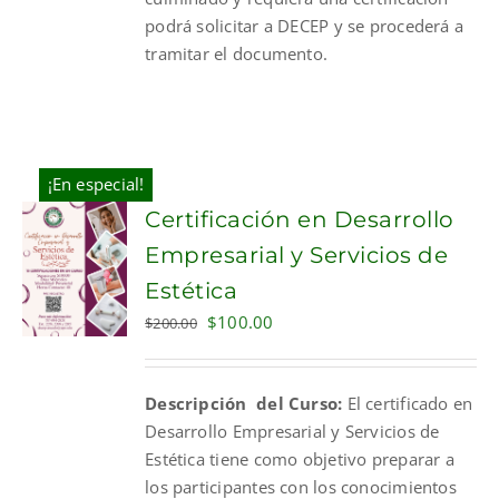
podrá solicitar a DECEP y se procederá a
tramitar el documento.
¡En especial!
Certificación en Desarrollo
Empresarial y Servicios de
Estética
Original
Current
$
100.00
$
200.00
price
price
was:
is:
Descripción del Curso:
El certificado en
$200.00.
$100.00.
Desarrollo Empresarial y Servicios de
Estética tiene como objetivo preparar a
los participantes con los conocimientos