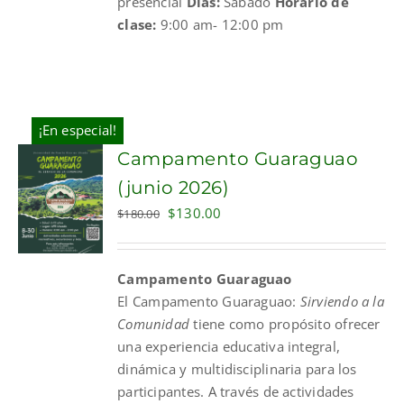
presencial
Días:
Sábado
Horario de
clase:
9:00 am- 12:00 pm
¡En especial!
Campamento Guaraguao
(junio 2026)
Original
Current
$
130.00
$
180.00
price
price
was:
is:
Campamento Guaraguao
$180.00.
$130.00.
El
Campamento
Guaraguao
:
Sirviendo a la
Comunidad
tiene como propósito ofrecer
una experiencia educativa integral,
dinámica y multidisciplinaria para los
participantes. A través de actividades