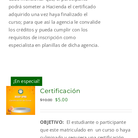
podrá someter a Hacienda el certificado
adquirido una vez haya finalizado el
curso; para que así la agencia le convalide
los créditos y pueda cumplir con los
requisitos de inscripción como
especialista en planillas de dicha agencia.
¡En especial!
Certificación
Original
Current
$
5.00
$
10.00
price
price
was:
is:
OBJETIVO:
El estudiante o participante
$10.00.
$5.00.
que este matriculado en un curso o haya
culminado y requiera una certificación