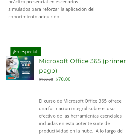
práctica presencial en escenarios
simulados para reforzar la aplicación del
conocimiento adquirido.
¡En especial!
Microsoft Office 365 (primer
pago)
Original
Current
$
70.00
$
100.00
price
price
was:
is:
El curso de Microsoft Office 365 ofrece
$100.00.
$70.00.
una formación integral sobre el uso
efectivo de las herramientas esenciales
incluidas en esta potente suite de
productividad en la nube. A lo largo del