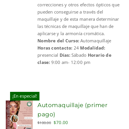
correcciones y otros efectos ópticos que
pueden conseguirse a través del
maquillaje y de esta manera determinar
las técnicas de maquillaje que han de
aplicarse y la armonía cromática.
Nombre del Curso:
Automaquillaje
Horas contacto:
24
Modalidad:
presencial
Días:
Sábado
Horario de
clase:
9:00 am- 12:00 pm
¡En especial!
Automaquillaje (primer
pago)
Original
Current
$
70.00
$
100.00