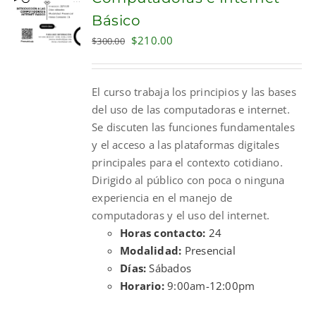
Básico
Original
Current
$
210.00
$
300.00
price
price
was:
is:
El curso trabaja los principios y las bases
$300.00.
$210.00.
del uso de las computadoras e internet.
Se discuten las funciones fundamentales
y el acceso a las plataformas digitales
principales para el contexto cotidiano.
Dirigido al público con poca o ninguna
experiencia en el manejo de
computadoras y el uso del internet.
Horas contacto:
24
Modalidad:
Presencial
Días:
Sábados
Horario:
9:00am-12:00pm