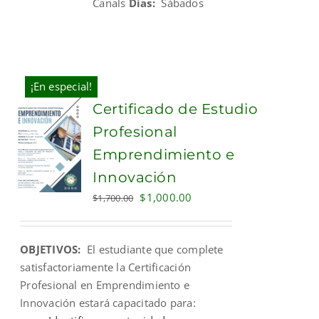
Canals
Días:
Sábados
¡En especial!
Certificado de Estudio
Profesional
Emprendimiento e
Innovación
Original
Current
$
1,000.00
$
1,700.00
price
price
was:
is:
OBJETIVOS:
El estudiante que complete
$1,700.00.
$1,000.00.
satisfactoriamente la Certificación
Profesional en Emprendimiento e
Innovación estará capacitado para: