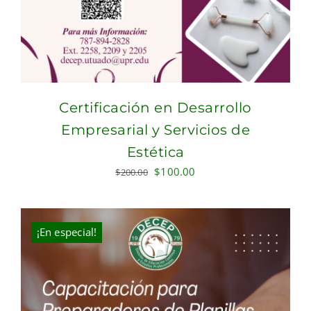
Certificación en Desarrollo
Empresarial y Servicios de
Estética
Original
Current
$
100.00
$
200.00
price
price
was:
is:
$200.00.
$100.00.
¡En especial!