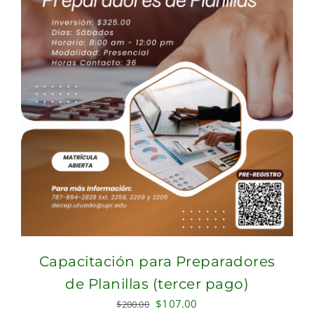
Capacitación para Preparadores
de Planillas (tercer pago)
Original
Current
$
107.00
$
200.00