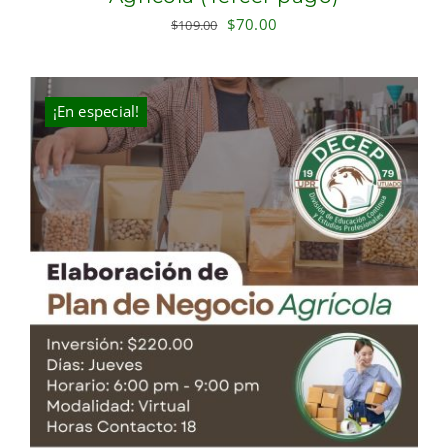
Original
Current
$
70.00
$
109.00
price
price
was:
is:
$109.00.
$70.00.
¡En especial!