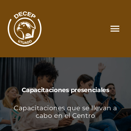
Skip
to
content
Tog
Nav
SOMOS
CATÁLOGO
Capacitaciones presenciales
MATRÍCULA Y PAGOS
Capacitaciones que se llevan a
CONTACTO
cabo en el Centro