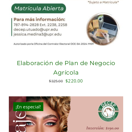
Elaboración de Plan de Negocio
Agrícola
Original
Current
$
220.00
$
325.00
price
price
was:
is:
$325.00.
$220.00.
¡En especial!