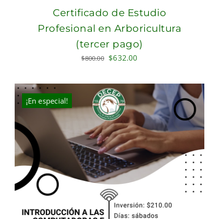
Certificado de Estudio
Profesional en Arboricultura
(tercer pago)
Original
Current
$
632.00
$
800.00
price
price
was:
is:
$800.00.
$632.00.
¡En especial!