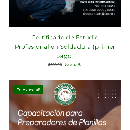
Certificado de Estudio
Profesional en Soldadura (primer
pago)
Original
Current
$
225.00
$
300.00
price
price
was:
is:
$300.00.
$225.00.
¡En especial!