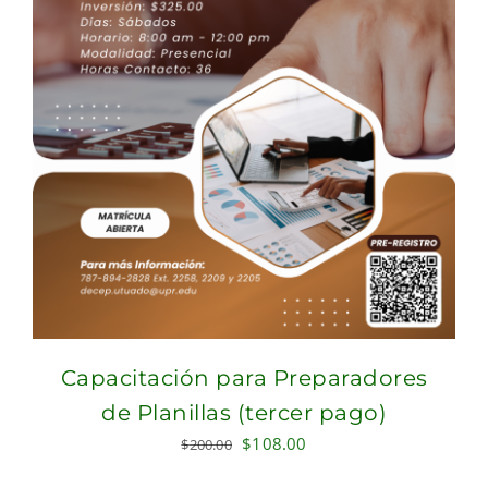
Capacitación para Preparadores
de Planillas (tercer pago)
Original
Current
$
108.00
$
200.00
price
price