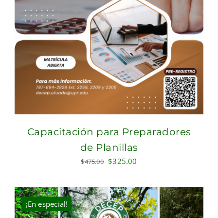
Capacitación para Preparadores
de Planillas
Original
Current
$
325.00
$
475.00
price
price
was:
is:
$475.00.
$325.00.
¡En especial!