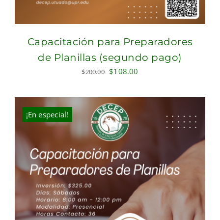
Capacitación para Preparadores
de Planillas (segundo pago)
Original
Current
$
108.00
$
200.00
price
price
was:
is:
$200.00.
$108.00.
¡En especial!