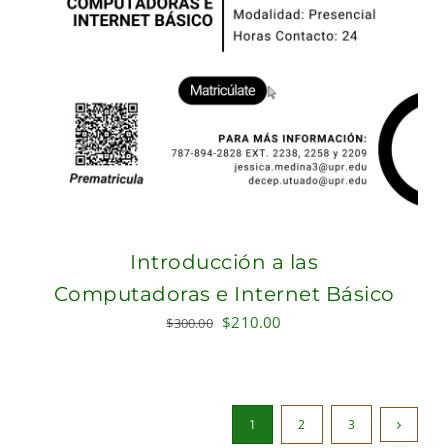
Introducción a las
Computadoras e Internet Básico
Original
Current
$
210.00
$
300.00
price
price
was:
is:
$300.00.
$210.00.
1
2
3