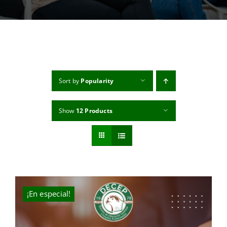
MI CUENTA
CARRITO
Sort by
Popularity
Show
12 Products
¡En especial!