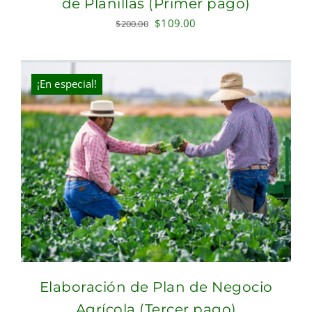
de Planillas (Primer pago)
Original
Current
$
109.00
$
200.00
price
price
was:
is:
$200.00.
$109.00.
¡En especial!
Elaboración de Plan de Negocio
Agrícola (Tercer pago)