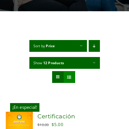
MI CUENTA
CARRITO
Sort by
Price
Show
12 Products
¡En especial!
Certificación
Original
Current
$
5.00
$
10.00