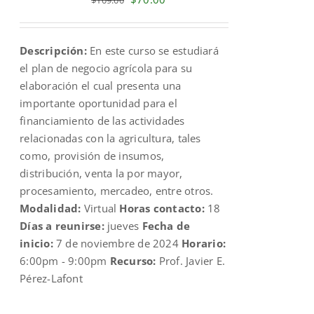
price
price
was:
is:
Descripción:
En este curso se estudiará
$109.00.
$70.00.
el plan de negocio agrícola para su
elaboración el cual presenta una
importante oportunidad para el
financiamiento de las actividades
relacionadas con la agricultura, tales
como, provisión de insumos,
distribución, venta la por mayor,
procesamiento, mercadeo, entre otros.
Modalidad:
Virtual
Horas contacto:
18
Días a reunirse:
jueves
Fecha de
inicio:
7 de noviembre de 2024
Horario:
6:00pm - 9:00pm
Recurso:
Prof. Javier E.
Pérez-Lafont