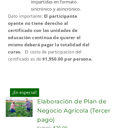
impartidas en formato
sincrónico y asincrónico.
Dato importante:
El participante
oyente no tiene derecho al
certificado con las unidades de
educación continua de querer el
mismo deberá pagar la totalidad del
curso.
El costo de participación del
certificado es de
$1,950.00 por persona.
¡En especial!
Elaboración de Plan de
Negocio Agrícola (Tercer
pago)
Original
Current
$
70.00
$
109.00