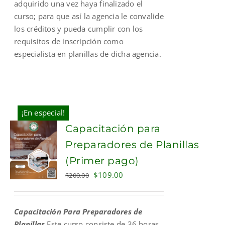
adquirido una vez haya finalizado el
curso; para que así la agencia le convalide
los créditos y pueda cumplir con los
requisitos de inscripción como
especialista en planillas de dicha agencia.
¡En especial!
Capacitación para
Preparadores de Planillas
(Primer pago)
Original
Current
$
109.00
$
200.00
price
price
was:
is:
Capacitación Para Preparadores de
$200.00.
$109.00.
Planillas
Este curso consiste de 36 horas