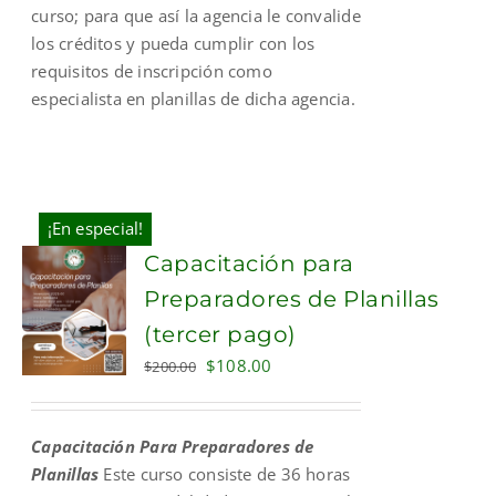
curso; para que así la agencia le convalide
los créditos y pueda cumplir con los
requisitos de inscripción como
especialista en planillas de dicha agencia.
¡En especial!
Capacitación para
Preparadores de Planillas
(tercer pago)
Original
Current
$
108.00
$
200.00
price
price
was:
is:
Capacitación Para Preparadores de
$200.00.
$108.00.
Planillas
Este curso consiste de 36 horas