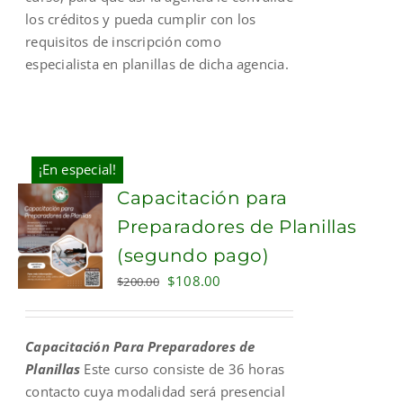
los créditos y pueda cumplir con los
requisitos de inscripción como
especialista en planillas de dicha agencia.
¡En especial!
Capacitación para
Preparadores de Planillas
(segundo pago)
Original
Current
$
108.00
$
200.00
price
price
was:
is:
Capacitación Para Preparadores de
$200.00.
$108.00.
Planillas
Este curso consiste de 36 horas
contacto cuya modalidad será presencial