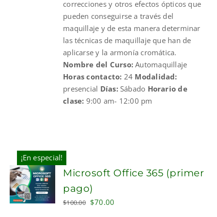
correcciones y otros efectos ópticos que
pueden conseguirse a través del
maquillaje y de esta manera determinar
las técnicas de maquillaje que han de
aplicarse y la armonía cromática.
Nombre del Curso:
Automaquillaje
Horas contacto:
24
Modalidad:
presencial
Días:
Sábado
Horario de
clase:
9:00 am- 12:00 pm
¡En especial!
Microsoft Office 365 (primer
pago)
Original
Current
$
70.00
$
100.00
price
price