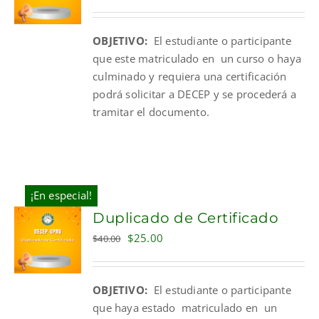
price
price
was:
is:
OBJETIVO:
El estudiante o participante
$10.00.
$5.00.
que este matriculado en un curso o haya
culminado y requiera una certificación
podrá solicitar a DECEP y se procederá a
tramitar el documento.
¡En especial!
Duplicado de Certificado
Original
Current
$
25.00
$
40.00
price
price
was:
is:
OBJETIVO:
El estudiante o participante
$40.00.
$25.00.
que haya estado matriculado en un