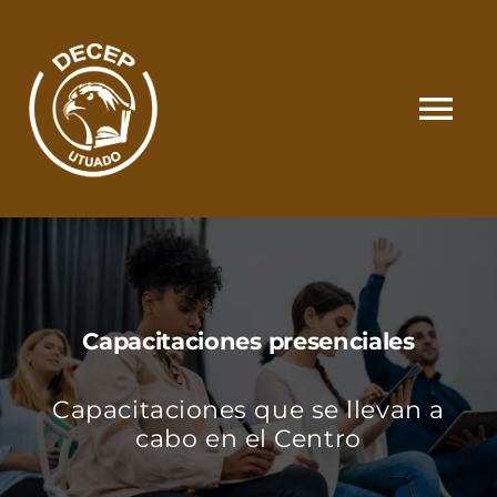
Skip
to
content
Tog
Nav
SOMOS
CATÁLOGO
Capacitaciones presenciales
MATRÍCULA Y PAGOS
Capacitaciones que se llevan a
CONTACTO
cabo en el Centro