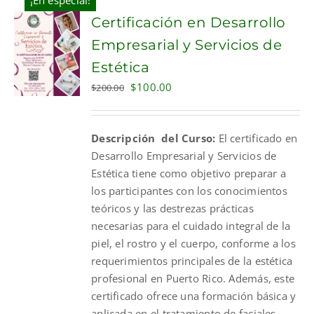
¡En especial!
Certificación en Desarrollo
Empresarial y Servicios de
Estética
Original
Current
$
100.00
$
200.00
price
price
was:
is:
Descripción del Curso:
El certificado en
$200.00.
$100.00.
Desarrollo Empresarial y Servicios de
Estética tiene como objetivo preparar a
los participantes con los conocimientos
teóricos y las destrezas prácticas
necesarias para el cuidado integral de la
piel, el rostro y el cuerpo, conforme a los
requerimientos principales de la estética
profesional en Puerto Rico. Además, este
certificado ofrece una formación básica y
aplicada en el tratamiento de faciales,