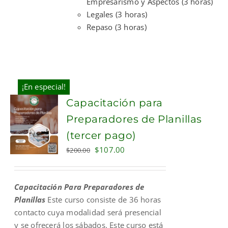
Empresarismo y Aspectos (3 horas)
Legales (3 horas)
Repaso (3 horas)
¡En especial!
Capacitación para
Preparadores de Planillas
(tercer pago)
Original
Current
$
107.00
$
200.00
price
price
was:
is:
Capacitación Para Preparadores de
$200.00.
$107.00.
Planillas
Este curso consiste de 36 horas
contacto cuya modalidad será presencial
y se ofrecerá los sábados. Este curso está