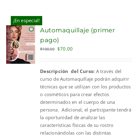
¡En especial!
Automaquillaje (primer
pago)
Original
Current
$
70.00
$
100.00
price
price
was:
is:
Descripción del Curso:
A través del
$100.00.
$70.00.
curso de Automaquillaje podrán adquirir
técnicas que se utilizan con los productos
o cosméticos para crear efectos
determinados en el cuerpo de una
persona. Adicional, el participante tendrá
la oportunidad de analizar las
características físicas de su rostro
relacionándolas con las distintas