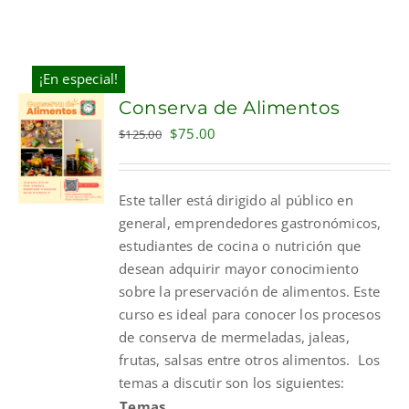
¡En especial!
Conserva de Alimentos
Original
Current
$
75.00
$
125.00
price
price
was:
is:
Este taller está dirigido al público en
$125.00.
$75.00.
general, emprendedores gastronómicos,
estudiantes de cocina o nutrición que
desean adquirir mayor conocimiento
sobre la preservación de alimentos. Este
curso es ideal para conocer los procesos
de conserva de mermeladas, jaleas,
frutas, salsas entre otros alimentos.
Los
temas a discutir son los siguientes:
Temas