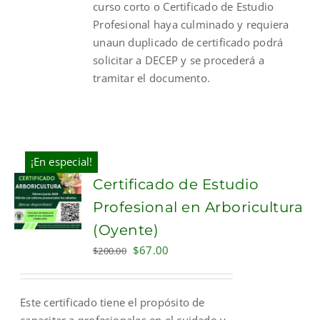
curso corto o Certificado de Estudio
Profesional haya culminado y requiera
unaun duplicado de certificado podrá
solicitar a DECEP y se procederá a
tramitar el documento.
¡En especial!
Certificado de Estudio
Profesional en Arboricultura
(Oyente)
Original
Current
$
67.00
$
200.00
price
price
was:
is:
Este certificado tiene el propósito de
$200.00.
$67.00.
capacitar a profesionales en el cuidado y